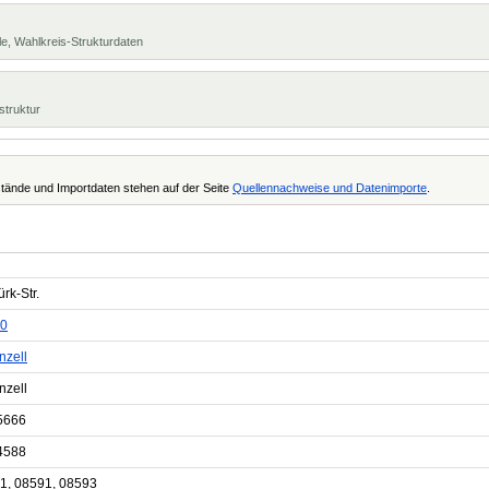
e, Wahlkreis-Strukturdaten
struktur
tände und Importdaten stehen auf der Seite
Quellennachweise und Datenimporte
.
ürk-Str.
0
nzell
nzell
5666
4588
1, 08591, 08593