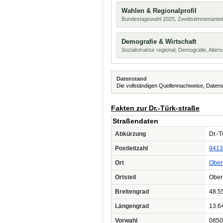
Wahlen & Regionalprofil
Bundestagswahl 2025, Zweitstimmenanteil
Demografie & Wirtschaft
Sozialstruktur regional, Demografie, Alters
Datenstand
Die vollständigen Quellennachweise, Datens
Fakten zur Dr.-Türk-straße
Straßendaten
Abkürzung
Dr.-T
Postleitzahl
9413
Ort
Ober
Ortsteil
Ober
Breitengrad
48.5
Längengrad
13.6
Vorwahl
0850