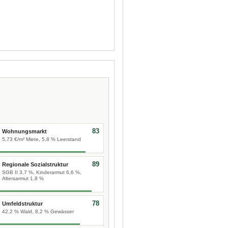
83
Wohnungsmarkt
5,73 €/m² Miete, 5,8 % Leerstand
89
Regionale Sozialstruktur
SGB II 3,7 %, Kinderarmut 6,6 %,
Altersarmut 1,8 %
78
Umfeldstruktur
42,2 % Wald, 8,2 % Gewässer