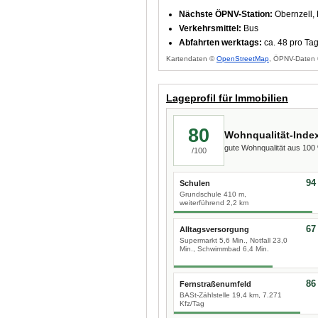
Nächste ÖPNV-Station:
Obernzell,
Verkehrsmittel:
Bus
Abfahrten werktags:
ca. 48 pro Ta
Kartendaten ©
OpenStreetMap
, ÖPNV-Daten 
Lageprofil für Immobilien
80
Wohnqualität-Inde
gute Wohnqualität aus 10
/100
94
Schulen
Grundschule 410 m,
weiterführend 2,2 km
67
Alltagsversorgung
Supermarkt 5,6 Min., Notfall 23,0
Min., Schwimmbad 6,4 Min.
86
Fernstraßenumfeld
BASt-Zählstelle 19,4 km, 7.271
Kfz/Tag