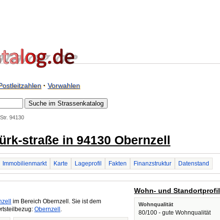
Postleitzahlen
·
Vorwahlen
Str. 94130
-Türk-straße in 94130 Obernzell
Immobilienmarkt
Karte
Lageprofil
Fakten
Finanzstruktur
Datenstand
Wohn- und Standortprofi
zell
im Bereich Obernzell. Sie ist dem
Wohnqualität
rtsteilbezug:
Obernzell
.
80/100 - gute Wohnqualität