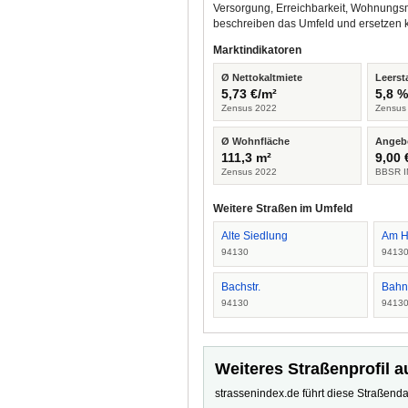
Versorgung, Erreichbarkeit, Wohnungsm
beschreiben das Umfeld und ersetzen 
Marktindikatoren
Ø Nettokaltmiete
Leerst
5,73 €/m²
5,8 
Zensus 2022
Zensus
Ø Wohnfläche
Angeb
111,3 m²
9,00 
Zensus 2022
BBSR I
Weitere Straßen im Umfeld
Alte Siedlung
Am H
94130
9413
Bachstr.
Bahnh
94130
9413
Weiteres Straßenprofil a
strassenindex.de führt diese Straßenda