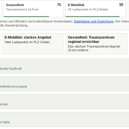
76
90
Gesundheit
E-Mobilität
Traumazentrum 14,9 km
25 Ladepunkte im PLZ-Gebiet
ichen und öffentlich nachvollziehbaren Kontextdaten.
Datenbasis und Gewichtung
. Der Index
lle Standortprüfung.
E-Mobilität: starkes Angebot
Gesundheit: Traumazentrum
regional erreichbar
Viele Ladepunkte im PLZ-Gebiet.
Das nächste Traumazentrum liegt bis
15 km entfernt.
ionale Kaufkraft
undheitsversorgung
erheit
te Nähe