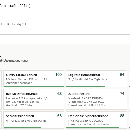
 Bachstraße (227 m)
g
© BKG, dl-de/by-2-0.
x
0 % Datenabdeckung.
100
64
ÖPNV-Erreichbarkeit
Digitale Infrastruktur
Nächste Station 227 m, ca. 48
71,5 % Gigabit-Verfügbarkeit
Abfahrten werktags
62
74
INKAR-Erreichbarkeit
Standortmarkt
Hausarzt 1,7 km, Apotheke 2,0
Kaufkraft 29.073 EUR/Ew.,
km, Grundschule 1,8 km,
Steuerkraft 1.273 EUR/Ew.,
Autobahn 22,4 Min.
Einzelhandel 8.880 EUR/Ew.
63
88
Verkehrssicherheit
Regionale Sicherheitslage
4,4 Unfälle je 1.000 Einwohner
PKS-HZ 3.789 je 100.000
Einwohner im Landkreis Passau