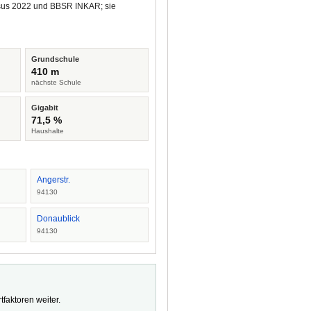
ensus 2022 und BBSR INKAR; sie
Grundschule
410 m
nächste Schule
Gigabit
71,5 %
Haushalte
Angerstr.
94130
Donaublick
94130
faktoren weiter.