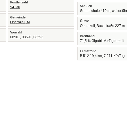
Postleitzahl
Schulen
94130
Grundschule 410 m, weiterfüh
Gemeinde
ÖPNV
Obernzell, M
Obernzell, Bachstraße 227 m
Vorwahl
Breitband
08501, 08591, 08593
71,5 % Gigabit-Verfügbarkeit
Fernstraße
B 512 19,4 km, 7.271 Kfz/Tag