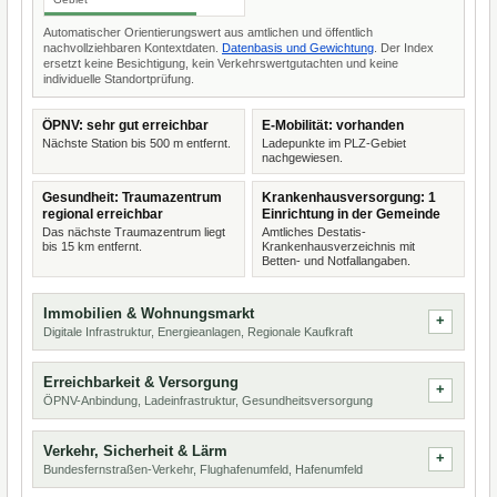
Automatischer Orientierungswert aus amtlichen und öffentlich
nachvollziehbaren Kontextdaten.
Datenbasis und Gewichtung
. Der Index
ersetzt keine Besichtigung, kein Verkehrswertgutachten und keine
individuelle Standortprüfung.
ÖPNV: sehr gut erreichbar
E-Mobilität: vorhanden
Nächste Station bis 500 m entfernt.
Ladepunkte im PLZ-Gebiet
nachgewiesen.
Gesundheit: Traumazentrum
Krankenhausversorgung: 1
regional erreichbar
Einrichtung in der Gemeinde
Das nächste Traumazentrum liegt
Amtliches Destatis-
bis 15 km entfernt.
Krankenhausverzeichnis mit
Betten- und Notfallangaben.
Immobilien & Wohnungsmarkt
Digitale Infrastruktur, Energieanlagen, Regionale Kaufkraft
Erreichbarkeit & Versorgung
ÖPNV-Anbindung, Ladeinfrastruktur, Gesundheitsversorgung
Verkehr, Sicherheit & Lärm
Bundesfernstraßen-Verkehr, Flughafenumfeld, Hafenumfeld