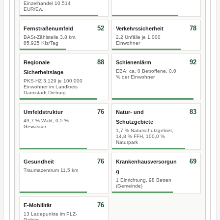
Einzelhandel 10.514
EUR/Ew.
52
78
Fernstraßenumfeld
Verkehrssicherheit
BASt-Zählstelle 3,8 km,
2,2 Unfälle je 1.000
85.925 Kfz/Tag
Einwohner
88
92
Regionale
Schienenlärm
EBA: ca. 0 Betroffene, 0,0
Sicherheitslage
% der Einwohner
PKS-HZ 3.129 je 100.000
Einwohner im Landkreis
Darmstadt-Dieburg
76
83
Umfeldstruktur
Natur- und
49,7 % Wald, 0,5 %
Schutzgebiete
Gewässer
1,7 % Naturschutzgebiet,
14,8 % FFH, 100,0 %
Naturpark
76
69
Gesundheit
Krankenhausversorgun
Traumazentrum 11,5 km
g
1 Einrichtung, 98 Betten
(Gemeinde)
76
E-Mobilität
13 Ladepunkte im PLZ-
Gebiet