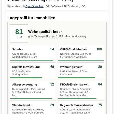
Kartendaten ©
OpenStreetMap
, ÖPNV-Daten © BKG, dl-de/by-2-0.
Lageprofil für Immobilien
81
Wohnqualität-Index
gute Wohnqualität aus 100 % Datenabdeckung.
/100
94
100
Schulen
ÖPNV-Erreichbarkeit
Grundschule 337 m,
Nächste Station 214 m, ca.
weiterführend 1,1 km
52 Abfahrten werktags
69
80
Digitale Infrastruktur
Wohnungsmarkt
85,0 % Gigabit-
8,61 €/m² Miete, 3,5 %
Verfügbarkeit
Leerstand
92
84
Alltagsversorgung
INKAR-Erreichbarkeit
Supermarkt 3,9 Min., Notfall
Hausarzt 714 m, Apotheke
5,1 Min., Schwimmbad 4,5
829 m, Grundschule 1,1
Min.
km, Autobahn 4,6 Min.
89
75
Standortmarkt
Regionale Sozialstruktur
Kaufkraft 39.580 EUR/Ew.,
SGB II 6,5 %, Kinderarmut
Steuerkraft 1.095 EUR/Ew.,
10,9 %, Altersarmut 2,8 %