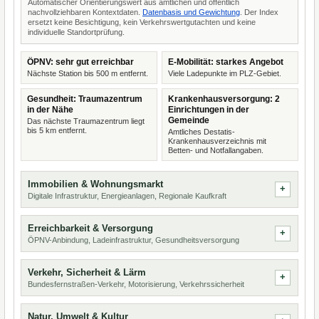
Automatischer Orientierungswert aus amtlichen und öffentlich
nachvollziehbaren Kontextdaten.
Datenbasis und Gewichtung
. Der Index
ersetzt keine Besichtigung, kein Verkehrswertgutachten und keine
individuelle Standortprüfung.
ÖPNV: sehr gut erreichbar
E-Mobilität: starkes Angebot
Nächste Station bis 500 m entfernt.
Viele Ladepunkte im PLZ-Gebiet.
Gesundheit: Traumazentrum
Krankenhausversorgung: 2
in der Nähe
Einrichtungen in der
Gemeinde
Das nächste Traumazentrum liegt
bis 5 km entfernt.
Amtliches Destatis-
Krankenhausverzeichnis mit
Betten- und Notfallangaben.
Immobilien & Wohnungsmarkt
Digitale Infrastruktur, Energieanlagen, Regionale Kaufkraft
Erreichbarkeit & Versorgung
ÖPNV-Anbindung, Ladeinfrastruktur, Gesundheitsversorgung
Verkehr, Sicherheit & Lärm
Bundesfernstraßen-Verkehr, Motorisierung, Verkehrssicherheit
Natur, Umwelt & Kultur