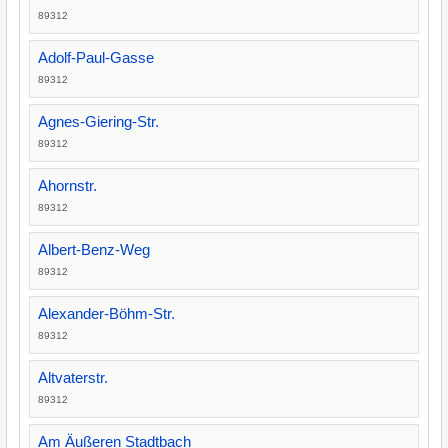
89312
Adolf-Paul-Gasse
89312
Agnes-Giering-Str.
89312
Ahornstr.
89312
Albert-Benz-Weg
89312
Alexander-Böhm-Str.
89312
Altvaterstr.
89312
Am Äußeren Stadtbach