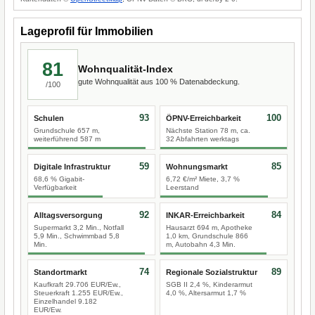
Lageprofil für Immobilien
81
Wohnqualität-Index
gute Wohnqualität aus 100 % Datenabdeckung.
/100
93
100
Schulen
ÖPNV-Erreichbarkeit
Grundschule 657 m,
Nächste Station 78 m, ca.
weiterführend 587 m
32 Abfahrten werktags
59
85
Digitale Infrastruktur
Wohnungsmarkt
68,6 % Gigabit-
6,72 €/m² Miete, 3,7 %
Verfügbarkeit
Leerstand
92
84
Alltagsversorgung
INKAR-Erreichbarkeit
Supermarkt 3,2 Min., Notfall
Hausarzt 694 m, Apotheke
5,9 Min., Schwimmbad 5,8
1,0 km, Grundschule 866
Min.
m, Autobahn 4,3 Min.
74
89
Standortmarkt
Regionale Sozialstruktur
Kaufkraft 29.706 EUR/Ew.,
SGB II 2,4 %, Kinderarmut
Steuerkraft 1.255 EUR/Ew.,
4,0 %, Altersarmut 1,7 %
Einzelhandel 9.182
EUR/Ew.