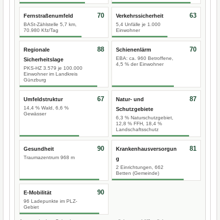
70
63
Fernstraßenumfeld
Verkehrssicherheit
BASt-Zählstelle 5,7 km,
5,4 Unfälle je 1.000
70.980 Kfz/Tag
Einwohner
88
70
Regionale
Schienenlärm
EBA: ca. 960 Betroffene,
Sicherheitslage
4,5 % der Einwohner
PKS-HZ 3.579 je 100.000
Einwohner im Landkreis
Günzburg
67
87
Umfeldstruktur
Natur- und
14,4 % Wald, 6,6 %
Schutzgebiete
Gewässer
6,3 % Naturschutzgebiet,
12,8 % FFH, 18,4 %
Landschaftsschutz
90
81
Gesundheit
Krankenhausversorgun
Traumazentrum 968 m
g
2 Einrichtungen, 662
Betten (Gemeinde)
90
E-Mobilität
96 Ladepunkte im PLZ-
Gebiet