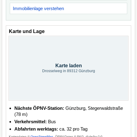
Immobilienlage verstehen
Karte und Lage
Karte laden
Drosselweg in 89312 Günzburg
Nächste ÖPNV-Station:
Günzburg, Stegerwaldstraße
(78 m)
Verkehrsmittel:
Bus
Abfahrten werktags:
ca. 32 pro Tag
Kartendaten ©
OpenStreetMap
, ÖPNV-Daten © BKG, dl-de/by-2-0.