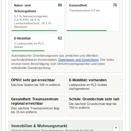
86
76
Natur- und
Gesundheit
Traumazentrum 6,5 km
Schutzgebiete
0,1 % Naturschutzgebiet,
2,8 % FFH, 44,5 %
Landschaftsschutz, 79,1 %
Naturpark
62
E-Mobilität
2 Ladepunkte im PLZ-
Gebiet
Automatischer Orientierungswert aus amtlichen und öffentlich
nachvollziehbaren Kontextdaten.
Datenbasis und Gewichtung
. Der Index
ersetzt keine Besichtigung, kein Verkehrswertgutachten und keine
individuelle Standortprüfung.
ÖPNV: sehr gut erreichbar
E-Mobilität: vorhanden
Nächste Station bis 500 m entfernt.
Ladepunkte im PLZ-Gebiet
nachgewiesen.
Gesundheit: Traumazentrum
Schule: Grundschule sehr nah
regional erreichbar
Die nächste Grundschule liegt bis
750 m entfernt.
Das nächste Traumazentrum liegt
bis 15 km entfernt.
Immobilien & Wohnungsmarkt
Digitale Infrastruktur, Energieanlagen, Regionale Kaufkraft