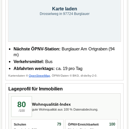
Karte laden
Drosselweg in 97724 Burglauer
Nächste ÖPNV-Station:
Burglauer Am Ortgraben (94
m)
Verkehrsmittel:
Bus
Abfahrten werktags:
ca. 19 pro Tag
Kartendaten ©
OpenStreetMap
, ÖPNV-Daten © BKG, dl-de/by-2-0.
Lageprofil für Immobilien
80
Wohnqualität-Index
gute Wohnqualität aus 100 % Datenabdeckung.
/100
79
100
Schulen
ÖPNV-Erreichbarkeit