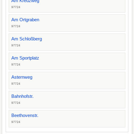
Am Kreuzweg
97724
Am Ortgraben
97724
Am Schloßberg
97724
Am Sportplatz
97724
Asternweg
97724
Bahnhofstr.
97724
Beethovenstr.
97724