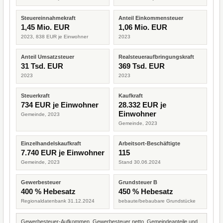
Steuereinnahmekraft
Anteil Einkommensteuer
1,45 Mio. EUR
1,06 Mio. EUR
2023, 838 EUR je Einwohner
2023
Anteil Umsatzsteuer
Realsteueraufbringungskraft
31 Tsd. EUR
369 Tsd. EUR
2023
2023
Steuerkraft
Kaufkraft
734 EUR je Einwohner
28.332 EUR je
Einwohner
Gemeinde, 2023
Gemeinde, 2023
Einzelhandelskaufkraft
Arbeitsort-Beschäftigte
7.740 EUR je Einwohner
115
Gemeinde, 2023
Stand 30.06.2024
Gewerbesteuer
Grundsteuer B
400 % Hebesatz
450 % Hebesatz
Regionaldatenbank 31.12.2024
bebaute/bebaubare Grundstücke
Gewerbesteuer-Aufkommen, Gewerbesteuer netto, Gemeindeanteile und