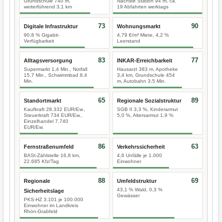
Grundschule 740 m,
Nächste Station 94 m, ca.
weiterführend 3,1 km
19 Abfahrten werktags
73
90
Digitale Infrastruktur
Wohnungsmarkt
90,8 % Gigabit-
4,79 €/m² Miete, 4,2 %
Verfügbarkeit
Leerstand
83
77
Alltagsversorgung
INKAR-Erreichbarkeit
Supermarkt 1,4 Min., Notfall
Hausarzt 383 m, Apotheke
15,7 Min., Schwimmbad 8,4
3,4 km, Grundschule 454
Min.
m, Autobahn 3,5 Min.
65
89
Standortmarkt
Regionale Sozialstruktur
Kaufkraft 28.332 EUR/Ew.,
SGB II 3,3 %, Kinderarmut
Steuerkraft 734 EUR/Ew.,
5,0 %, Altersarmut 1,9 %
Einzelhandel 7.740
EUR/Ew.
86
63
Fernstraßenumfeld
Verkehrssicherheit
BASt-Zählstelle 16,8 km,
4,6 Unfälle je 1.000
22.685 Kfz/Tag
Einwohner
88
69
Regionale
Umfeldstruktur
43,1 % Wald, 0,3 %
Sicherheitslage
Gewässer
PKS-HZ 3.101 je 100.000
Einwohner im Landkreis
Rhön-Grabfeld