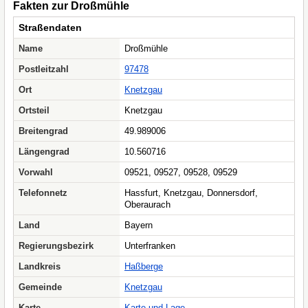
Fakten zur Droßmühle
Straßendaten
Name
Droßmühle
Postleitzahl
97478
Ort
Knetzgau
Ortsteil
Knetzgau
Breitengrad
49.989006
Längengrad
10.560716
Vorwahl
09521, 09527, 09528, 09529
Telefonnetz
Hassfurt, Knetzgau, Donnersdorf,
Oberaurach
Land
Bayern
Regierungsbezirk
Unterfranken
Landkreis
Haßberge
Gemeinde
Knetzgau
Karte
Karte und Lage