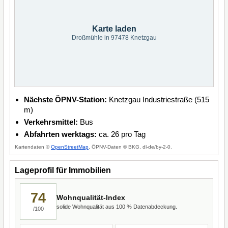
Karte laden
Droßmühle in 97478 Knetzgau
Nächste ÖPNV-Station:
Knetzgau Industriestraße (515
m)
Verkehrsmittel:
Bus
Abfahrten werktags:
ca. 26 pro Tag
Kartendaten ©
OpenStreetMap
, ÖPNV-Daten © BKG, dl-de/by-2-0.
Lageprofil für Immobilien
74
Wohnqualität-Index
solide Wohnqualität aus 100 % Datenabdeckung.
/100