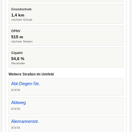
Grundschule
1,4 km
nächste Schule
ÖPNV
515 m
nächste Station
Gigabit
54,6 %
Haushalte
Weitere Straßen im Umfeld
Abt-Degen-Str.
97478
Abtweg
97478
Alemannenstr.
97478