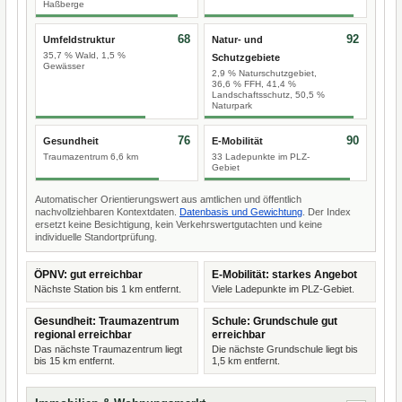
Haßberge
68
92
Umfeldstruktur
Natur- und
35,7 % Wald, 1,5 %
Schutzgebiete
Gewässer
2,9 % Naturschutzgebiet,
36,6 % FFH, 41,4 %
Landschaftsschutz, 50,5 %
Naturpark
76
90
Gesundheit
E-Mobilität
Traumazentrum 6,6 km
33 Ladepunkte im PLZ-
Gebiet
Automatischer Orientierungswert aus amtlichen und öffentlich
nachvollziehbaren Kontextdaten.
Datenbasis und Gewichtung
. Der Index
ersetzt keine Besichtigung, kein Verkehrswertgutachten und keine
individuelle Standortprüfung.
ÖPNV: gut erreichbar
E-Mobilität: starkes Angebot
Nächste Station bis 1 km entfernt.
Viele Ladepunkte im PLZ-Gebiet.
Gesundheit: Traumazentrum
Schule: Grundschule gut
regional erreichbar
erreichbar
Das nächste Traumazentrum liegt
Die nächste Grundschule liegt bis
bis 15 km entfernt.
1,5 km entfernt.