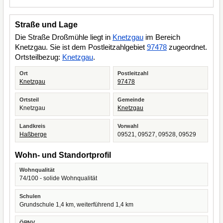
Straße und Lage
Die Straße Droßmühle liegt in
Knetzgau
im Bereich
Knetzgau. Sie ist dem Postleitzahlgebiet
97478
zugeordnet.
Ortsteilbezug:
Knetzgau
.
Ort
Postleitzahl
Knetzgau
97478
Ortsteil
Gemeinde
Knetzgau
Knetzgau
Landkreis
Vorwahl
Haßberge
09521, 09527, 09528, 09529
Wohn- und Standortprofil
Wohnqualität
74/100 - solide Wohnqualität
Schulen
Grundschule 1,4 km, weiterführend 1,4 km
ÖPNV