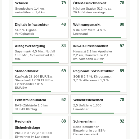
79
78
Schulen
ÖPNV-Erreichbarkeit
Grundschule 1,4 km,
Nächste Station 515 m, ca.
weiterführend 1,4 km
26 Abfahrten werktags
48
90
Digitale Infrastruktur
Wohnungsmarkt
54,6 % Gigabit-
5,04 €/m² Miete, 4,5 %
Verfügbarkeit
Leerstand
84
57
Alltagsversorgung
INKAR-Erreichbarkeit
Supermarkt 4,5 Min., Notfall
Hausarzt 2,1 km, Apotheke
10,3 Min., Schwimmbad 9,6
2,2 km, Grundschule 2,1
Min.
km, Autobahn 4,0 Min.
69
89
Standortmarkt
Regionale Sozialstruktur
Kaufkraft 28.104 EUR/Ew.,
SGB II 2,7 %, Kinderarmut
Steuerkraft 1.079 EUR/Ew.,
3,7 %, Altersarmut 1,3 %
Einzelhandel 7.815
EUR/Ew.
52
78
Fernstraßenumfeld
Verkehrssicherheit
BASt-Zählstelle 1,5 km,
2,5 Unfälle je 1.000
31.043 Kfz/Tag
Einwohner
88
92
Regionale
Schienenlärm
Keine betroffenen
Sicherheitslage
Einwohner in der EBA-
PKS-HZ 3.122 je 100.000
Gemeindestatistik
Einwohner im Landkreis