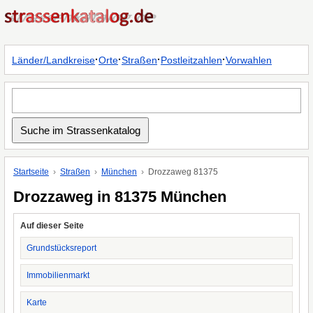
·
·
·
·
Länder/Landkreise
Orte
Straßen
Postleitzahlen
Vorwahlen
Startseite
Straßen
München
Drozzaweg 81375
Drozzaweg in 81375 München
Auf dieser Seite
Grundstücksreport
Immobilienmarkt
Karte