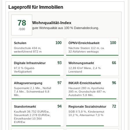
Lageprofil für Immobilien
78
Wohnqualität-Index
gute Wohnqualität aus 100 % Datenabdeckung.
/100
100
100
Schulen
ÖPNV-Erreichbarkeit
Grundschule 434 m,
Nächste Station 112 m, ca.
weiterführend 872 m
32 Abfahrten werktags
93
66
Digitale Infrastruktur
Wohnungsmarkt
97,0 % Gigabit-
12,89 €/m² Miete, 2,4 %
Verfügbarkeit
Leerstand
97
96
Alltagsversorgung
INKAR-Erreichbarkeit
Supermarkt 2,1 Min., Notfall
Hausarzt 280 m, Apotheke
7,4 Min., Schwimmbad 6,8
395 m, Grundschule 487 m,
Min.
Autobahn 5,8 Min.
94
72
Standortmarkt
Regionale Sozialstruktur
Kaufkraft 36.752 EUR/Ew.,
SGB II 5,9 %, Kinderarmut
Steuerkraft 2.278 EUR/Ew.,
10,2 %, Altersarmut 7,0 %
Einzelhandel 10.564
EUR/Ew.