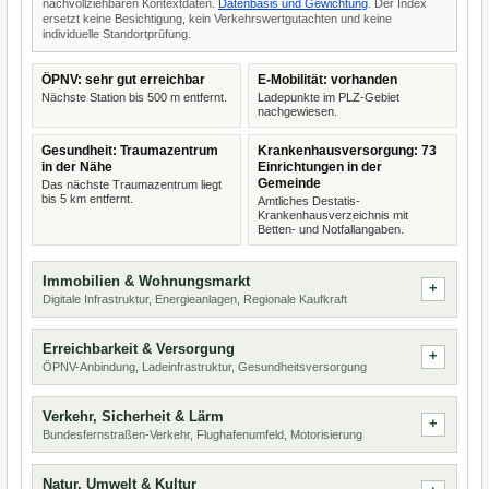
nachvollziehbaren Kontextdaten.
Datenbasis und Gewichtung
. Der Index
ersetzt keine Besichtigung, kein Verkehrswertgutachten und keine
individuelle Standortprüfung.
ÖPNV: sehr gut erreichbar
E-Mobilität: vorhanden
Nächste Station bis 500 m entfernt.
Ladepunkte im PLZ-Gebiet
nachgewiesen.
Gesundheit: Traumazentrum
Krankenhausversorgung: 73
in der Nähe
Einrichtungen in der
Gemeinde
Das nächste Traumazentrum liegt
bis 5 km entfernt.
Amtliches Destatis-
Krankenhausverzeichnis mit
Betten- und Notfallangaben.
Immobilien & Wohnungsmarkt
Digitale Infrastruktur, Energieanlagen, Regionale Kaufkraft
Erreichbarkeit & Versorgung
ÖPNV-Anbindung, Ladeinfrastruktur, Gesundheitsversorgung
Verkehr, Sicherheit & Lärm
Bundesfernstraßen-Verkehr, Flughafenumfeld, Motorisierung
Natur, Umwelt & Kultur