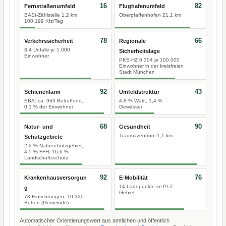
16
82
Fernstraßenumfeld
Flughafenumfeld
BASt-Zählstelle 1,2 km,
Oberpfaffenhofen 21,1 km
100.199 Kfz/Tag
78
66
Verkehrssicherheit
Regionale
3,4 Unfälle je 1.000
Sicherheitslage
Einwohner
PKS-HZ 6.304 je 100.000
Einwohner in der kreisfreien
Stadt München
92
43
Schienenlärm
Umfeldstruktur
EBA: ca. 960 Betroffene,
4,8 % Wald, 1,4 %
0,1 % der Einwohner
Gewässer
68
90
Natur- und
Gesundheit
Traumazentrum 1,1 km
Schutzgebiete
2,2 % Naturschutzgebiet,
4,5 % FFH, 16,6 %
Landschaftsschutz
92
76
Krankenhausversorgun
E-Mobilität
14 Ladepunkte im PLZ-
g
Gebiet
73 Einrichtungen, 10.320
Betten (Gemeinde)
Automatischer Orientierungswert aus amtlichen und öffentlich