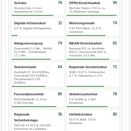
79
95
Schulen
ÖPNV-Erreichbarkeit
Grundschule 1,4 km,
Nächste Station 274 m, ca.
weiterführend 1,4 km
72 Abfahrten werktags
11
74
Digitale Infrastruktur
Wohnungsmarkt
0,9 % Gigabit-Verfügbarkeit
4,61 €/m² Miete, 11,4 %
Leerstand
74
81
Alltagsversorgung
INKAR-Erreichbarkeit
Supermarkt 2,4 Min., Notfall
Hausarzt 811 m, Apotheke
21,0 Min., Schwimmbad
930 m, Grundschule 802 m,
17,7 Min.
Autobahn 13,5 Min.
64
71
Standortmarkt
Regionale Sozialstruktur
Kaufkraft 27.104 EUR/Ew.,
SGB II 8,0 %, Kinderarmut
Steuerkraft 510 EUR/Ew.,
9,7 %, Altersarmut 1,3 %
Einzelhandel 8.705
EUR/Ew.
85
78
Fernstraßenumfeld
Verkehrssicherheit
BASt-Zählstelle 11,3 km,
3,5 Unfälle je 1.000
4.592 Kfz/Tag
Einwohner
36
82
Regionale
Umfeldstruktur
53,6 % Wald, 3,8 %
Sicherheitslage
Gewässer
PKS-HZ 10.671 je 100.000
Einwohner im Landkreis