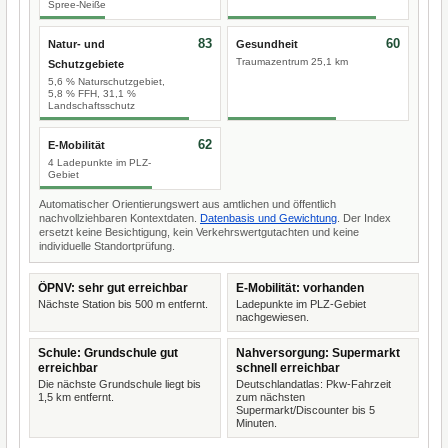
Spree-Neiße
83
60
Natur- und
Gesundheit
Traumazentrum 25,1 km
Schutzgebiete
5,6 % Naturschutzgebiet,
5,8 % FFH, 31,1 %
Landschaftsschutz
62
E-Mobilität
4 Ladepunkte im PLZ-
Gebiet
Automatischer Orientierungswert aus amtlichen und öffentlich
nachvollziehbaren Kontextdaten.
Datenbasis und Gewichtung
. Der Index
ersetzt keine Besichtigung, kein Verkehrswertgutachten und keine
individuelle Standortprüfung.
ÖPNV: sehr gut erreichbar
E-Mobilität: vorhanden
Nächste Station bis 500 m entfernt.
Ladepunkte im PLZ-Gebiet
nachgewiesen.
Schule: Grundschule gut
Nahversorgung: Supermarkt
erreichbar
schnell erreichbar
Die nächste Grundschule liegt bis
Deutschlandatlas: Pkw-Fahrzeit
1,5 km entfernt.
zum nächsten
Supermarkt/Discounter bis 5
Minuten.