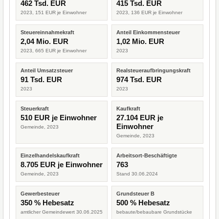
462 Tsd. EUR
415 Tsd. EUR
2023, 151 EUR je Einwohner
2023, 136 EUR je Einwohner
Steuereinnahmekraft
Anteil Einkommensteuer
2,04 Mio. EUR
1,02 Mio. EUR
2023, 665 EUR je Einwohner
2023
Anteil Umsatzsteuer
Realsteueraufbringungskraft
91 Tsd. EUR
974 Tsd. EUR
2023
2023
Steuerkraft
Kaufkraft
510 EUR je Einwohner
27.104 EUR je
Einwohner
Gemeinde, 2023
Gemeinde, 2023
Einzelhandelskaufkraft
Arbeitsort-Beschäftigte
8.705 EUR je Einwohner
763
Gemeinde, 2023
Stand 30.06.2024
Gewerbesteuer
Grundsteuer B
350 % Hebesatz
500 % Hebesatz
amtlicher Gemeindewert 30.06.2025
bebaute/bebaubare Grundstücke