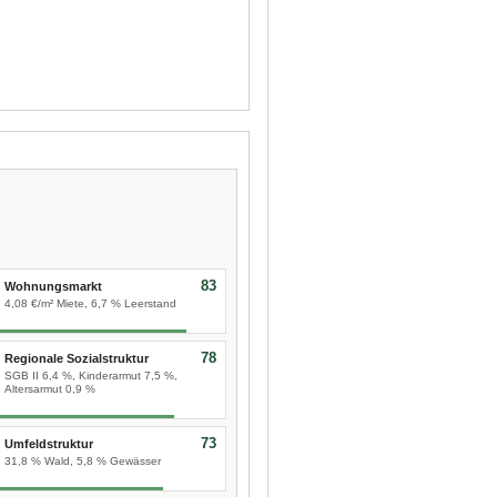
83
Wohnungsmarkt
4,08 €/m² Miete, 6,7 % Leerstand
78
Regionale Sozialstruktur
SGB II 6,4 %, Kinderarmut 7,5 %,
Altersarmut 0,9 %
73
Umfeldstruktur
31,8 % Wald, 5,8 % Gewässer