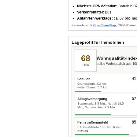
Nächste ÖPNV-Station:
Baruth b B
Verkehrsmittel:
Bus
Abfahrten werktags:
ca. 67 pro Ta
Kartendaten ©
OpenStreetMap
, ÖPNV-Daten 
Lageprofil für Immobilien
68
Wohnqualität-Inde
solide Wohnqualität aus 1
/100
41
Schulen
Grundschule 4,3 km,
weiterführend 5,7 km
57
Alltagsversorgung
Supermarkt 8,5 Min., Notfall 18,5
Min., Schwimmbad 9,9 Min.
85
Fernstraßenumfeld
BASt-Zählstelle 10,0 km, 6.928
Kfz/Tag