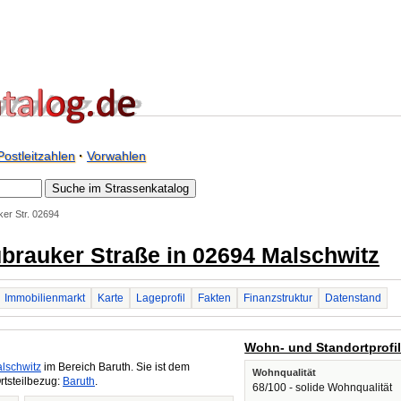
Postleitzahlen
·
Vorwahlen
er Str. 02694
ubrauker Straße in 02694 Malschwitz
Immobilienmarkt
Karte
Lageprofil
Fakten
Finanzstruktur
Datenstand
Wohn- und Standortprofi
lschwitz
im Bereich Baruth. Sie ist dem
Wohnqualität
rtsteilbezug:
Baruth
.
68/100 - solide Wohnqualität