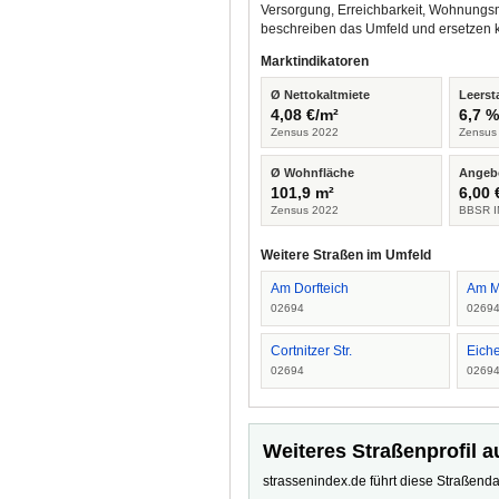
Versorgung, Erreichbarkeit, Wohnungsm
beschreiben das Umfeld und ersetzen 
Marktindikatoren
Ø Nettokaltmiete
Leerst
4,08 €/m²
6,7 
Zensus 2022
Zensus
Ø Wohnfläche
Angeb
101,9 m²
6,00 
Zensus 2022
BBSR I
Weitere Straßen im Umfeld
Am Dorfteich
Am M
02694
0269
Cortnitzer Str.
Eich
02694
0269
Weiteres Straßenprofil a
strassenindex.de führt diese Straßenda