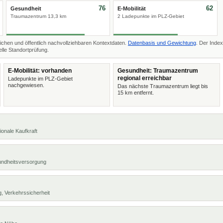
76
62
Gesundheit
E-Mobilität
Traumazentrum 13,3 km
2 Ladepunkte im PLZ-Gebiet
ichen und öffentlich nachvollziehbaren Kontextdaten.
Datenbasis und Gewichtung
. Der Index
lle Standortprüfung.
E-Mobilität: vorhanden
Gesundheit: Traumazentrum
regional erreichbar
Ladepunkte im PLZ-Gebiet
nachgewiesen.
Das nächste Traumazentrum liegt bis
15 km entfernt.
ionale Kaufkraft
undheitsversorgung
, Verkehrssicherheit