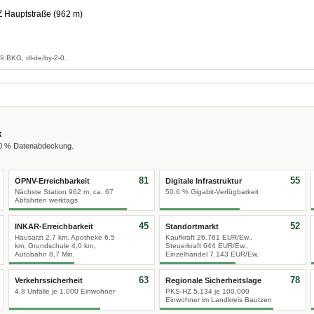
Z Hauptstraße (962 m)
g
© BKG, dl-de/by-2-0.
x
00 % Datenabdeckung.
81
55
ÖPNV-Erreichbarkeit
Digitale Infrastruktur
Nächste Station 962 m, ca. 67
50,6 % Gigabit-Verfügbarkeit
Abfahrten werktags
45
52
INKAR-Erreichbarkeit
Standortmarkt
Hausarzt 2,7 km, Apotheke 6,5
Kaufkraft 26.761 EUR/Ew.,
km, Grundschule 4,0 km,
Steuerkraft 644 EUR/Ew.,
Autobahn 8,7 Min.
Einzelhandel 7.143 EUR/Ew.
63
78
Verkehrssicherheit
Regionale Sicherheitslage
4,8 Unfälle je 1.000 Einwohner
PKS-HZ 5.134 je 100.000
Einwohner im Landkreis Bautzen