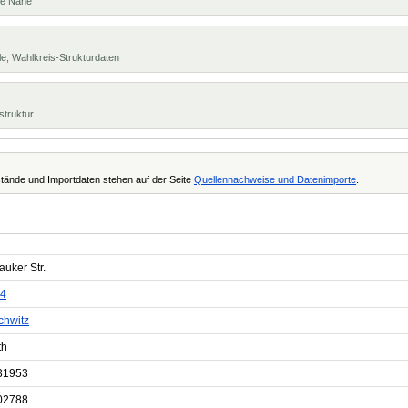
te Nähe
e, Wahlkreis-Strukturdaten
struktur
tände und Importdaten stehen auf der Seite
Quellennachweise und Datenimporte
.
uker Str.
4
chwitz
th
31953
02788