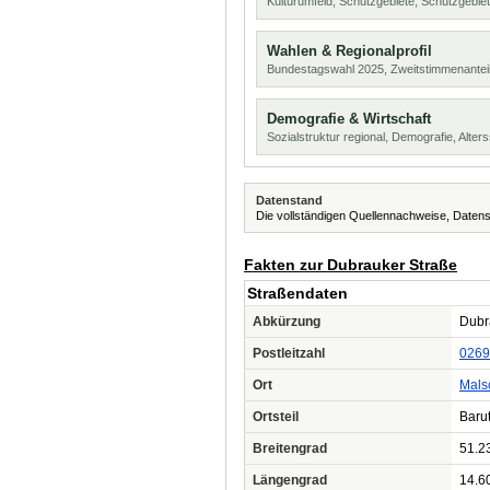
Kulturumfeld, Schutzgebiete, Schutzgebie
Wahlen & Regionalprofil
Bundestagswahl 2025, Zweitstimmenanteil
Demografie & Wirtschaft
Sozialstruktur regional, Demografie, Alters
Datenstand
Die vollständigen Quellennachweise, Datens
Fakten zur Dubrauker Straße
Straßendaten
Abkürzung
Dubra
Postleitzahl
0269
Ort
Mals
Ortsteil
Baru
Breitengrad
51.2
Längengrad
14.6