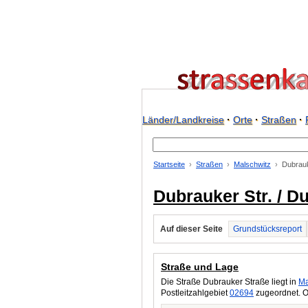
Länder/Landkreise
·
Orte
·
Straßen
·
Startseite
Straßen
Malschwitz
Dubrauk
Dubrauker Str. / D
Auf dieser Seite
Grundstücksreport
Straße und Lage
Die Straße Dubrauker Straße liegt in
Ma
Postleitzahlgebiet
02694
zugeordnet. O