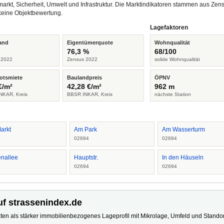
arkt, Sicherheit, Umwelt und Infrastruktur. Die Marktindikatoren stammen aus Z
keine Objektbewertung.
Lagefaktoren
and
Eigentümerquote
Wohnqualität
%
76,3 %
68/100
 2022
Zensus 2022
solide Wohnqualität
otsmiete
Baulandpreis
ÖPNV
€/m²
42,28 €/m²
962 m
NKAR, Kreis
BBSR INKAR, Kreis
nächste Station
arkt
Am Park
Am Wasserturm
4
02694
02694
enallee
Hauptstr.
In den Häuseln
4
02694
02694
uf strassenindex.de
ten als stärker immobilienbezogenes Lageprofil mit Mikrolage, Umfeld und Standort