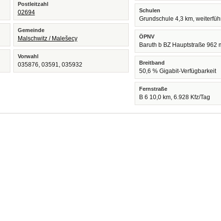
Postleitzahl
Schulen
02694
Grundschule 4,3 km, weiterfü
Gemeinde
ÖPNV
Malschwitz / Malešecy
Baruth b BZ Hauptstraße 962 
Vorwahl
Breitband
035876, 03591, 035932
50,6 % Gigabit-Verfügbarkeit
Fernstraße
B 6 10,0 km, 6.928 Kfz/Tag