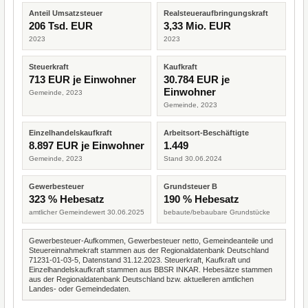
Anteil Umsatzsteuer
Realsteueraufbringungskraft
206 Tsd. EUR
3,33 Mio. EUR
2023
2023
Steuerkraft
Kaufkraft
713 EUR je Einwohner
30.784 EUR je
Einwohner
Gemeinde, 2023
Gemeinde, 2023
Einzelhandelskaufkraft
Arbeitsort-Beschäftigte
8.897 EUR je Einwohner
1.449
Gemeinde, 2023
Stand 30.06.2024
Gewerbesteuer
Grundsteuer B
323 % Hebesatz
190 % Hebesatz
amtlicher Gemeindewert 30.06.2025
bebaute/bebaubare Grundstücke
Gewerbesteuer-Aufkommen, Gewerbesteuer netto, Gemeindeanteile und
Steuereinnahmekraft stammen aus der Regionaldatenbank Deutschland
71231-01-03-5, Datenstand 31.12.2023. Steuerkraft, Kaufkraft und
Einzelhandelskaufkraft stammen aus BBSR INKAR. Hebesätze stammen
aus der Regionaldatenbank Deutschland bzw. aktuelleren amtlichen
Landes- oder Gemeindedaten.