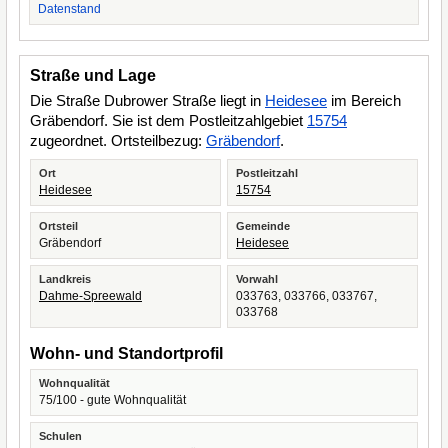
Datenstand
Straße und Lage
Die Straße Dubrower Straße liegt in
Heidesee
im Bereich
Gräbendorf. Sie ist dem Postleitzahlgebiet
15754
zugeordnet. Ortsteilbezug:
Gräbendorf
.
Ort
Postleitzahl
Heidesee
15754
Ortsteil
Gemeinde
Gräbendorf
Heidesee
Landkreis
Vorwahl
Dahme-Spreewald
033763, 033766, 033767,
033768
Wohn- und Standortprofil
Wohnqualität
75/100 - gute Wohnqualität
Schulen