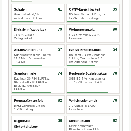
41
95
Schulen
ÖPNV-Erreichbarkeit
Grundschule 4,5 km,
Nächste Station 342 m, ca.
weiterführend 8,0 km
37 Abfahrten werktags
79
90
Digitale Infrastruktur
Wohnungsmarkt
76,8 % Gigabit-
6,33 €/m² Miete, 2,2 %
Verfügbarkeit
Leerstand
57
54
Alltagsversorgung
INKAR-Erreichbarkeit
Supermarkt 5,8 Min., Notfall
Hausarzt 2,4 km, Apotheke
21,2 Min., Schwimmbad
2,9 km, Grundschule 2,8
18,4 Min.
km, Autobahn 8,9 Min.
74
78
Standortmarkt
Regionale Sozialstruktur
Kaufkraft 30.784 EUR/Ew.,
SGB II 5,4 %, Kinderarmut
Steuerkraft 713 EUR/Ew.,
7,8 %, Altersarmut 1,4 %
Einzelhandel 8.897
EUR/Ew.
82
78
Fernstraßenumfeld
Verkehrssicherheit
BASt-Zählstelle 9,8 km,
3,0 Unfälle je 1.000
1.736 Kfz/Tag
Einwohner
36
92
Regionale
Schienenlärm
Keine betroffenen
Sicherheitslage
Einwohner in der EBA-