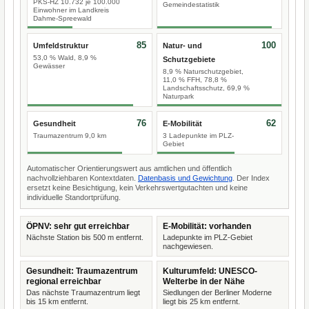
PKS-HZ 10.732 je 100.000
Gemeindestatistik
Einwohner im Landkreis
Dahme-Spreewald
85
100
Umfeldstruktur
Natur- und
53,0 % Wald, 8,9 %
Schutzgebiete
Gewässer
8,9 % Naturschutzgebiet,
11,0 % FFH, 78,8 %
Landschaftsschutz, 69,9 %
Naturpark
76
62
Gesundheit
E-Mobilität
Traumazentrum 9,0 km
3 Ladepunkte im PLZ-
Gebiet
Automatischer Orientierungswert aus amtlichen und öffentlich
nachvollziehbaren Kontextdaten.
Datenbasis und Gewichtung
. Der Index
ersetzt keine Besichtigung, kein Verkehrswertgutachten und keine
individuelle Standortprüfung.
ÖPNV: sehr gut erreichbar
E-Mobilität: vorhanden
Nächste Station bis 500 m entfernt.
Ladepunkte im PLZ-Gebiet
nachgewiesen.
Gesundheit: Traumazentrum
Kulturumfeld: UNESCO-
regional erreichbar
Welterbe in der Nähe
Das nächste Traumazentrum liegt
Siedlungen der Berliner Moderne
bis 15 km entfernt.
liegt bis 25 km entfernt.