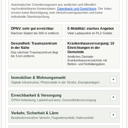
Automatischer Orientierungswert aus amtlichen und öffentlich
nachvollziehbaren Kontextdaten.
Datenbasis und Gewichtung
. Der Index
ersetzt keine Besichtigung, kein Verkehrswertgutachten und keine
individuelle Standortprüfung.
ÖPNV: sehr gut erreichbar
E-Mobilität: starkes Angebot
Nächste Station bis 500 m entfernt.
Viele Ladepunkte im PLZ-Gebiet.
Gesundheit: Traumazentrum
Krankenhausversorgung: 10
in der Nähe
Einrichtungen in der
Gemeinde
Das nächste Traumazentrum liegt
bis 5 km entfernt.
Amtliches Destatis-
Krankenhausverzeichnis mit
Betten- und Notfallangaben.
Immobilien & Wohnungsmarkt
Digitale Infrastruktur, Photovoltaik in der Straße, Energieanlagen
Erreichbarkeit & Versorgung
ÖPNV-Anbindung, Ladeinfrastruktur, Gesundheitsversorgung
Verkehr, Sicherheit & Lärm
Bundesfernstraßen-Verkehr, Flughafenumfeld, Hafenumfeld