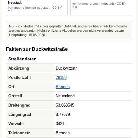
Neustadt
von gruene-bremen-neustadt · CC BY
2.0
von gruene-bremen-neustadt · CC BY
2.0
Nur Flickr-Fotos mit zuvor geprüfter Bild-URL und erreichbarer Flickr-Fotoseite
werden angezeigt. Nicht verifizierte Altquellen werden nicht verwendet. Letzte
Linkprüfung: 15.05.2026.
Fakten zur Duckwitzstraße
Straßendaten
Abkürzung
Duckwitzstr.
Postleitzahl
28199
Ort
Bremen
Ortsteil
Neuenland
Breitengrad
53.063545
Längengrad
8.77679
Vorwahl
0421
Telefonnetz
Bremen