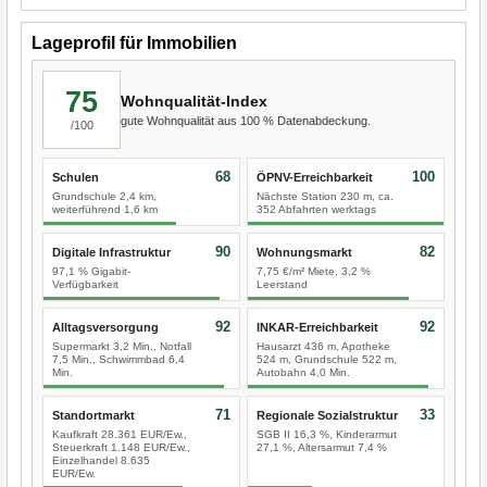
Lageprofil für Immobilien
75
Wohnqualität-Index
gute Wohnqualität aus 100 % Datenabdeckung.
/100
68
100
Schulen
ÖPNV-Erreichbarkeit
Grundschule 2,4 km,
Nächste Station 230 m, ca.
weiterführend 1,6 km
352 Abfahrten werktags
90
82
Digitale Infrastruktur
Wohnungsmarkt
97,1 % Gigabit-
7,75 €/m² Miete, 3,2 %
Verfügbarkeit
Leerstand
92
92
Alltagsversorgung
INKAR-Erreichbarkeit
Supermarkt 3,2 Min., Notfall
Hausarzt 436 m, Apotheke
7,5 Min., Schwimmbad 6,4
524 m, Grundschule 522 m,
Min.
Autobahn 4,0 Min.
71
33
Standortmarkt
Regionale Sozialstruktur
Kaufkraft 28.361 EUR/Ew.,
SGB II 16,3 %, Kinderarmut
Steuerkraft 1.148 EUR/Ew.,
27,1 %, Altersarmut 7,4 %
Einzelhandel 8.635
EUR/Ew.