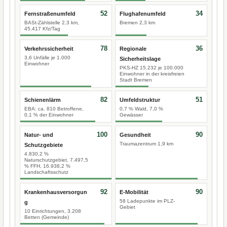
52
34
Fernstraßenumfeld
Flughafenumfeld
BASt-Zählstelle 2,3 km,
Bremen 2,3 km
45.417 Kfz/Tag
78
36
Verkehrssicherheit
Regionale
3,6 Unfälle je 1.000
Sicherheitslage
Einwohner
PKS-HZ 15.232 je 100.000
Einwohner in der kreisfreien
Stadt Bremen
82
51
Schienenlärm
Umfeldstruktur
EBA: ca. 810 Betroffene,
0,7 % Wald, 7,0 %
0,1 % der Einwohner
Gewässer
100
90
Natur- und
Gesundheit
Traumazentrum 1,9 km
Schutzgebiete
4.830,2 %
Naturschutzgebiet, 7.497,5
% FFH, 16.938,2 %
Landschaftsschutz
92
90
Krankenhausversorgun
E-Mobilität
58 Ladepunkte im PLZ-
g
Gebiet
10 Einrichtungen, 3.208
Betten (Gemeinde)