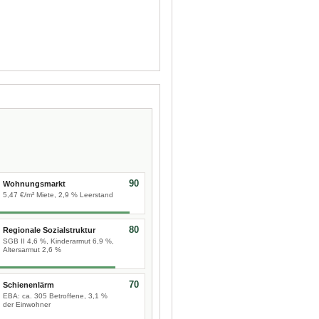
90
Wohnungsmarkt
5,47 €/m² Miete, 2,9 % Leerstand
80
Regionale Sozialstruktur
SGB II 4,6 %, Kinderarmut 6,9 %,
Altersarmut 2,6 %
70
Schienenlärm
EBA: ca. 305 Betroffene, 3,1 %
der Einwohner