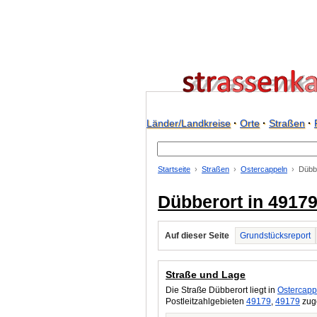
Länder/Landkreise
·
Orte
·
Straßen
·
Startseite
Straßen
Ostercappeln
Dübb
Dübberort in 4917
Auf dieser Seite
Grundstücksreport
Straße und Lage
Die Straße Dübberort liegt in
Ostercapp
Postleitzahlgebieten
49179
,
49179
zuge