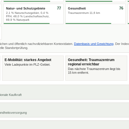
77
76
Natur- und Schutzgebiete
Gesundheit
2,1 % Naturschutzgebiet, 0,4 %
Traumazentrum 11,6 km
FFH, 48,0 % Landschaftsschutz,
69,9 % Naturpark
ichen und öffentlich nachvollziehbaren Kontextdaten.
Datenbasis und Gewichtung
. Der Index
lle Standortprüfung.
E-Mobilität: starkes Angebot
Gesundheit: Traumazentrum
regional erreichbar
Viele Ladepunkte im PLZ-Gebiet.
Das nächste Traumazentrum liegt bis
15 km entfernt.
ionale Kaufkraft
undheitsversorgung