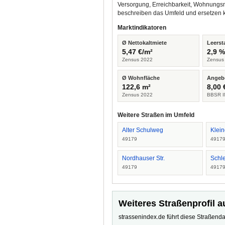
Versorgung, Erreichbarkeit, Wohnungsm
beschreiben das Umfeld und ersetzen 
Marktindikatoren
Ø Nettokaltmiete
Leerst
5,47 €/m²
2,9 
Zensus 2022
Zensus
Ø Wohnfläche
Angeb
122,6 m²
8,00 
Zensus 2022
BBSR I
Weitere Straßen im Umfeld
Alter Schulweg
Klei
49179
4917
Nordhauser Str.
Schl
49179
4917
Weiteres Straßenprofil a
strassenindex.de führt diese Straßenda