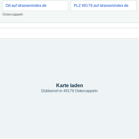
Ort auf strassenindex.de
PLZ 49179 auf strassenindex.de
Ostercappeln
Karte laden
Dübberort in 49179 Ostercappeln