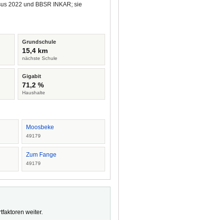
ensus 2022 und BBSR INKAR; sie
Grundschule
15,4 km
nächste Schule
Gigabit
71,2 %
Haushalte
Moosbeke
49179
Zum Fange
49179
faktoren weiter.