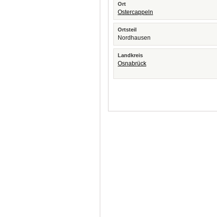
Ort
Ostercappeln
Ortsteil
Nordhausen
Landkreis
Osnabrück