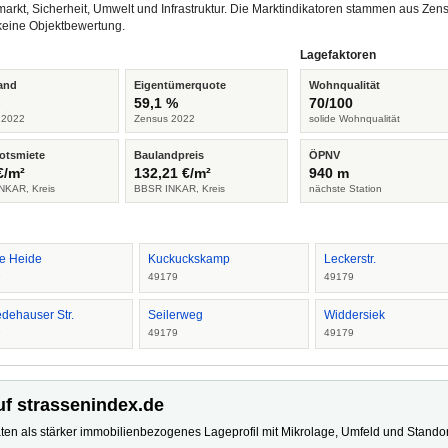
arkt, Sicherheit, Umwelt und Infrastruktur. Die Marktindikatoren stammen aus Z
keine Objektbewertung.
Lagefaktoren
and
Eigentümerquote
Wohnqualität
%
59,1 %
70/100
 2022
Zensus 2022
solide Wohnqualität
otsmiete
Baulandpreis
ÖPNV
€/m²
132,21 €/m²
940 m
NKAR, Kreis
BBSR INKAR, Kreis
nächste Station
ne Heide
Kuckuckskamp
Leckerstr.
9
49179
49179
edehauser Str.
Seilerweg
Widdersiek
9
49179
49179
uf strassenindex.de
ten als stärker immobilienbezogenes Lageprofil mit Mikrolage, Umfeld und Standort