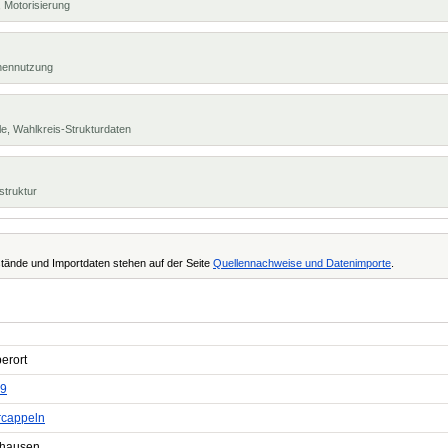
 Motorisierung
chennutzung
e, Wahlkreis-Strukturdaten
struktur
tände und Importdaten stehen auf der Seite
Quellennachweise und Datenimporte
.
erort
9
rcappeln
hausen