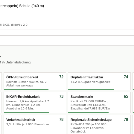
ercappeln) Schule (940 m)
© BKG, dl-de/by-2-0.
x
00 % Datenabdeckung.
72
74
ÖPNV-Erreichbarkeit
Digitale Infrastruktur
Nächste Station 940 m, ca. 2
71,2 % Gigabit-Verfügbarkeit
Abfahrten werktags
73
65
INKAR-Erreichbarkeit
Standortmarkt
Hausarzt 1,6 km, Apotheke 1,7
Kaufkraft 29.008 EUR/Ew.,
km, Grundschule 1,2 km,
Steuerkraft 865 EUR/Ew.,
Autobahn 10,9 Min.
Einzelhandel 7.687 EUR/Ew.
78
78
Verkehrssicherheit
Regionale Sicherheitslage
3,3 Unfälle je 1.000 Einwohner
PKS-HZ 4.206 je 100.000
Einwohner im Landkreis
Osnabrück