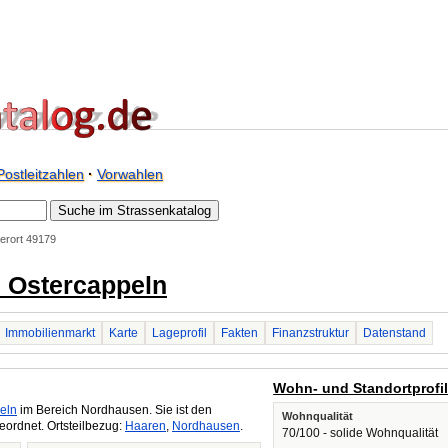
Postleitzahlen
·
Vorwahlen
erort 49179
9 Ostercappeln
Immobilienmarkt
Karte
Lageprofil
Fakten
Finanzstruktur
Datenstand
Wohn- und Standortprofi
eln
im Bereich Nordhausen. Sie ist den
Wohnqualität
ordnet. Ortsteilbezug:
Haaren
,
Nordhausen
.
70/100 - solide Wohnqualität