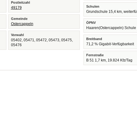
Postleitzahl
Schulen
49179
Grundschule 15,4 km, weiterf
Gemeinde
ÖPNV
Ostercappeln
Haaren(Ostercappeln) Schule
Vorwahl
Breitband
05402, 05471, 05472, 05473, 05475,
71,2 % Gigabit-Verfügbarkeit
05476
Fernstraße
B 51 1,7 km, 19.824 Kfz/Tag