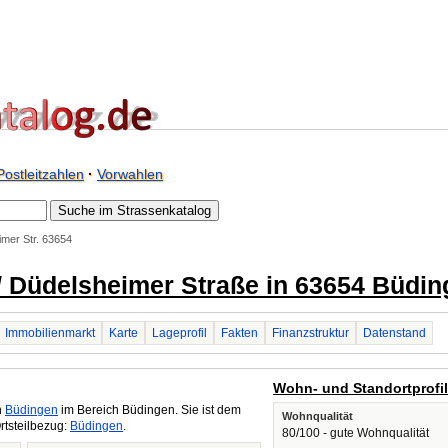
Postleitzahlen
·
Vorwahlen
mer Str. 63654
/ Düdelsheimer Straße in 63654 Büdi
Immobilienmarkt
Karte
Lageprofil
Fakten
Finanzstruktur
Datenstand
Wohn- und Standortprofi
n
Büdingen
im Bereich Büdingen. Sie ist dem
Wohnqualität
rtsteilbezug:
Büdingen
.
80/100 - gute Wohnqualität