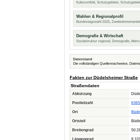
Kulturumfeld, Schutzgebiete, Schutzgebie
Wahlen & Regionalprofil
Bundestagswahl 2025, Zweitstimmenanteil
Demografie & Wirtschaft
Sozialstruktur regional, Demografie, Alters
Datenstand
Die vollständigen Quellennachweise, Datens
Fakten zur Düdelsheimer Straße
Straßendaten
Abkürzung
Düde
Postleitzahl
6365
Ort
Büdi
Ortsteil
Büdi
Breitengrad
50.2
Längengrad
9.10