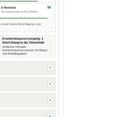
90
E-Mobilität
36 Ladepunkte im PLZ-Gebiet
 ersetzt keine Besichtigung, kein
Krankenhausversorgung: 1
Einrichtung in der Gemeinde
Amtliches Destatis-
Krankenhausverzeichnis mit Betten-
und Notfallangaben.