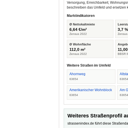
Versorgung, Erreichbarkeit, Wohnungsm
beschreiben das Umfeld und ersetzen 
Marktindikatoren
Ø Nettokaltmiete
Leerst
6,64 €/m²
3,7 
Zensus 2022
Zensus
Ø Wohnfläche
Angeb
112,0 m²
11,00
Zensus 2022
BBSR I
Weitere Straßen im Umfeld
Ahornweg
Altst
63654
6365
Amerikanischer Wohnblock
Am G
63654
6365
Weiteres Straßenprofil a
strassenindex.de führt diese Straßenda