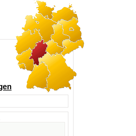
ngen
l