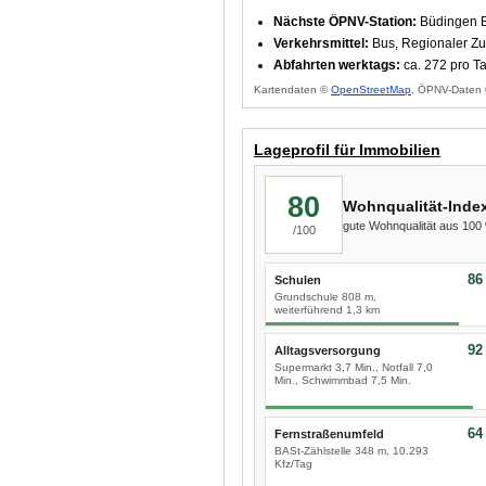
Nächste ÖPNV-Station:
Büdingen B
Verkehrsmittel:
Bus, Regionaler Zu
Abfahrten werktags:
ca. 272 pro T
Kartendaten ©
OpenStreetMap
, ÖPNV-Daten 
Lageprofil für Immobilien
80
Wohnqualität-Inde
gute Wohnqualität aus 10
/100
86
Schulen
Grundschule 808 m,
weiterführend 1,3 km
92
Alltagsversorgung
Supermarkt 3,7 Min., Notfall 7,0
Min., Schwimmbad 7,5 Min.
64
Fernstraßenumfeld
BASt-Zählstelle 348 m, 10.293
Kfz/Tag