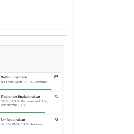
85
Wohnungsmarkt
6,64 €/m² Miete, 3,7 % Leerstand
75
Regionale Sozialstruktur
SGB II 6,3 %, Kinderarmut 9,9 %,
Altersarmut 3,1 %
72
Umfeldstruktur
44,8 % Wald, 0,9 % Gewässer