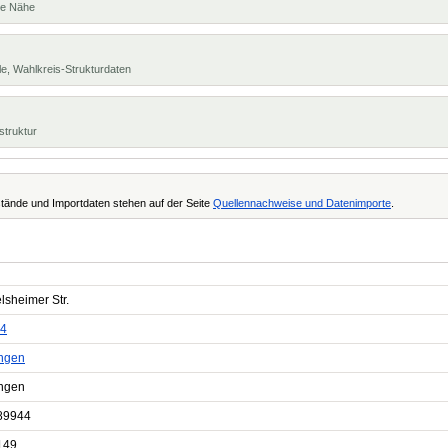
te Nähe
e, Wahlkreis-Strukturdaten
struktur
tände und Importdaten stehen auf der Seite
Quellennachweise und Datenimporte
.
lsheimer Str.
4
ngen
ngen
89944
149