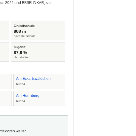
ensus 2022 und BBSR INKAR; sie
Grundschule
808 m
nächste Schule
Gigabit
87,8 %
Haushalte
Am Eckartswäldchen
63654
Am Herrnberg
63654
faktoren weiter.