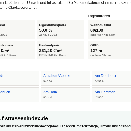
arkt, Sicherheit, Umwelt und Infrastruktur. Die Marktindikatoren stammen aus Z
keine Objektbewertung.
Lagefaktoren
and
Eigentümerquote
Wohnqualität
%
59,0 %
80/100
 2022
Zensus 2022
gute Wohnqualität
otsmiete
Baulandpreis
ÖPNV
 €/m²
261,28 €/m²
127 m
NKAR, Kreis
BBSR INKAR, Kreis
nächste Station
adt
Am alten Viadukt
Am Dohlberg
4
63654
63654
ebück
Am Hain
Am Hammer
4
63654
63654
uf strassenindex.de
ten als stärker immobilienbezogenes Lageprofil mit Mikrolage, Umfeld und Standort