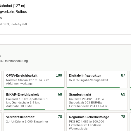
ahnhof (127 m)
gverkehr, Rufbus
ag
© BKG, dl-de/by-2-0.
x
0 % Datenabdeckung.
100
87
ÖPNV-Erreichbarkeit
Digitale Infrastruktur
Nächste Station 127 m, ca. 272
87,8 % Gigabit-Verfügbarkeit
Abfahrten werktags
68
69
INKAR-Erreichbarkeit
Standortmarkt
Hausarzt 1,3 km, Apotheke 2,1
Kaufkraft 29.492 EUR/Ew.,
km, Grundschule 1,4 km,
Steuerkraft 963 EUR/Ew.,
Autobahn 10,0 Min.
Einzelhandel 8.284 EUR/Ew.
78
78
Verkehrssicherheit
Regionale Sicherheitslage
2,4 Unfälle je 1.000 Einwohner
PKS-HZ 4.087 je 100.000
Einwohner im Landkreis
Wetteraukreis