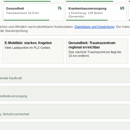
76
69
Gesundheit
Krankenhausversorgung
Traumazentrum 10,9 km
1 Einrichtung, 148 Betten
(Gemeinde)
ichen und öffentlich nachvollziehbaren Kontextdaten.
Datenbasis und Gewichtung
. Der Index
lle Standortprüfung.
E-Mobilität: starkes Angebot
Gesundheit: Traumazentrum
regional erreichbar
Viele Ladepunkte im PLZ-Gebiet.
Das nächste Traumazentrum liegt bis
15 km entfernt.
ionale Kaufkraft
undheitsversorgung
, Verkehrssicherheit