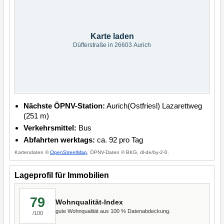
Karte laden
Düfferstraße in 26603 Aurich
Nächste ÖPNV-Station:
Aurich(Ostfriesl) Lazarettweg
(251 m)
Verkehrsmittel:
Bus
Abfahrten werktags:
ca. 92 pro Tag
Kartendaten ©
OpenStreetMap
, ÖPNV-Daten © BKG, dl-de/by-2-0.
Lageprofil für Immobilien
79
Wohnqualität-Index
gute Wohnqualität aus 100 % Datenabdeckung.
/100