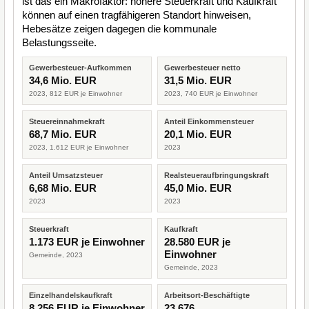
ist das ein Makrofaktor: höhere Steuerkraft und Kaufkraft
können auf einen tragfähigeren Standort hinweisen,
Hebesätze zeigen dagegen die kommunale
Belastungsseite.
Gewerbesteuer-Aufkommen
Gewerbesteuer netto
34,6 Mio. EUR
31,5 Mio. EUR
2023, 812 EUR je Einwohner
2023, 740 EUR je Einwohner
Steuereinnahmekraft
Anteil Einkommensteuer
68,7 Mio. EUR
20,1 Mio. EUR
2023, 1.612 EUR je Einwohner
2023
Anteil Umsatzsteuer
Realsteueraufbringungskraft
6,68 Mio. EUR
45,0 Mio. EUR
2023
2023
Steuerkraft
Kaufkraft
1.173 EUR je Einwohner
28.580 EUR je
Einwohner
Gemeinde, 2023
Gemeinde, 2023
Einzelhandelskaufkraft
Arbeitsort-Beschäftigte
8.256 EUR je Einwohner
23.676