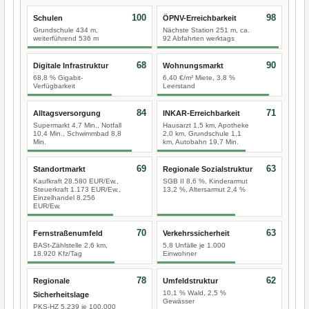
100
98
Schulen
ÖPNV-Erreichbarkeit
Grundschule 434 m,
Nächste Station 251 m, ca.
weiterführend 536 m
92 Abfahrten werktags
68
90
Digitale Infrastruktur
Wohnungsmarkt
68,8 % Gigabit-
6,40 €/m² Miete, 3,8 %
Verfügbarkeit
Leerstand
84
71
Alltagsversorgung
INKAR-Erreichbarkeit
Supermarkt 4,7 Min., Notfall
Hausarzt 1,5 km, Apotheke
10,4 Min., Schwimmbad 8,8
2,0 km, Grundschule 1,1
Min.
km, Autobahn 19,7 Min.
69
63
Standortmarkt
Regionale Sozialstruktur
Kaufkraft 28.580 EUR/Ew.,
SGB II 8,6 %, Kinderarmut
Steuerkraft 1.173 EUR/Ew.,
13,2 %, Altersarmut 2,4 %
Einzelhandel 8.256
EUR/Ew.
70
63
Fernstraßenumfeld
Verkehrssicherheit
BASt-Zählstelle 2,6 km,
5,8 Unfälle je 1.000
18.920 Kfz/Tag
Einwohner
78
62
Regionale
Umfeldstruktur
10,1 % Wald, 2,5 %
Sicherheitslage
Gewässer
PKS-HZ 5.239 je 100.000