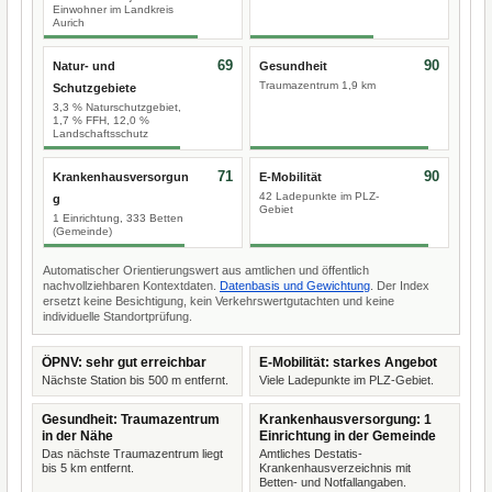
Einwohner im Landkreis
Aurich
69
90
Natur- und
Gesundheit
Traumazentrum 1,9 km
Schutzgebiete
3,3 % Naturschutzgebiet,
1,7 % FFH, 12,0 %
Landschaftsschutz
71
90
Krankenhausversorgun
E-Mobilität
42 Ladepunkte im PLZ-
g
Gebiet
1 Einrichtung, 333 Betten
(Gemeinde)
Automatischer Orientierungswert aus amtlichen und öffentlich
nachvollziehbaren Kontextdaten.
Datenbasis und Gewichtung
. Der Index
ersetzt keine Besichtigung, kein Verkehrswertgutachten und keine
individuelle Standortprüfung.
ÖPNV: sehr gut erreichbar
E-Mobilität: starkes Angebot
Nächste Station bis 500 m entfernt.
Viele Ladepunkte im PLZ-Gebiet.
Gesundheit: Traumazentrum
Krankenhausversorgung: 1
in der Nähe
Einrichtung in der Gemeinde
Das nächste Traumazentrum liegt
Amtliches Destatis-
bis 5 km entfernt.
Krankenhausverzeichnis mit
Betten- und Notfallangaben.