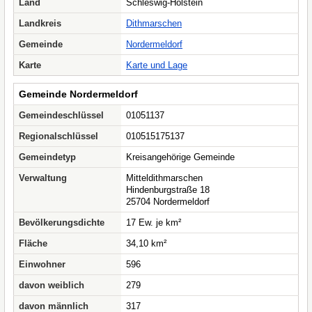
Land
Schleswig-Holstein
Landkreis
Dithmarschen
Gemeinde
Nordermeldorf
Karte
Karte und Lage
Gemeinde Nordermeldorf
Gemeindeschlüssel
01051137
Regionalschlüssel
010515175137
Gemeindetyp
Kreisangehörige Gemeinde
Verwaltung
Mitteldithmarschen
Hindenburgstraße 18
25704 Nordermeldorf
Bevölkerungsdichte
17 Ew. je km²
Fläche
34,10 km²
Einwohner
596
davon weiblich
279
davon männlich
317