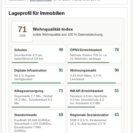
Lageprofil für Immobilien
71
Wohnqualität-Index
solide Wohnqualität aus 100 % Datenabdeckung.
/100
49
78
Schulen
ÖPNV-Erreichbarkeit
Grundschule 4,5 km,
Nächste Station 706 m, ca.
weiterführend 3,8 km
21 Abfahrten werktags
91
90
Digitale Infrastruktur
Wohnungsmarkt
89,5 % Gigabit-
5,43 €/m² Miete, 4,5 %
Verfügbarkeit
Leerstand
71
51
Alltagsversorgung
INKAR-Erreichbarkeit
Supermarkt 7,7 Min., Notfall
Hausarzt 3,8 km, Apotheke
16,0 Min., Schwimmbad 8,5
4,5 km, Grundschule 4,2
Min.
km, Autobahn 9,3 Min.
69
63
Standortmarkt
Regionale Sozialstruktur
Kaufkraft 28.446 EUR/Ew.,
SGB II 9,3 %, Kinderarmut
Steuerkraft 1.076 EUR/Ew.,
15,1 %, Altersarmut 2,5 %
Einzelhandel 7.890
EUR/Ew.