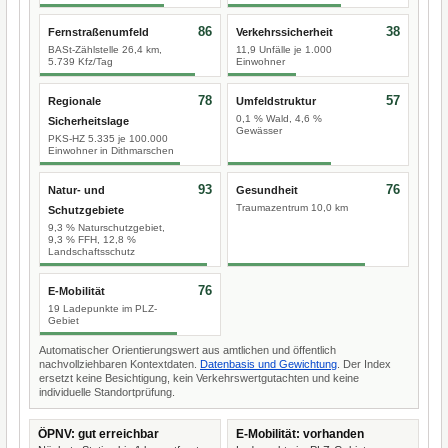
86
38
Fernstraßenumfeld
Verkehrssicherheit
BASt-Zählstelle 26,4 km,
11,9 Unfälle je 1.000
5.739 Kfz/Tag
Einwohner
78
57
Regionale
Umfeldstruktur
0,1 % Wald, 4,6 %
Sicherheitslage
Gewässer
PKS-HZ 5.335 je 100.000
Einwohner in Dithmarschen
93
76
Natur- und
Gesundheit
Traumazentrum 10,0 km
Schutzgebiete
9,3 % Naturschutzgebiet,
9,3 % FFH, 12,8 %
Landschaftsschutz
76
E-Mobilität
19 Ladepunkte im PLZ-
Gebiet
Automatischer Orientierungswert aus amtlichen und öffentlich
nachvollziehbaren Kontextdaten.
Datenbasis und Gewichtung
. Der Index
ersetzt keine Besichtigung, kein Verkehrswertgutachten und keine
individuelle Standortprüfung.
ÖPNV: gut erreichbar
E-Mobilität: vorhanden