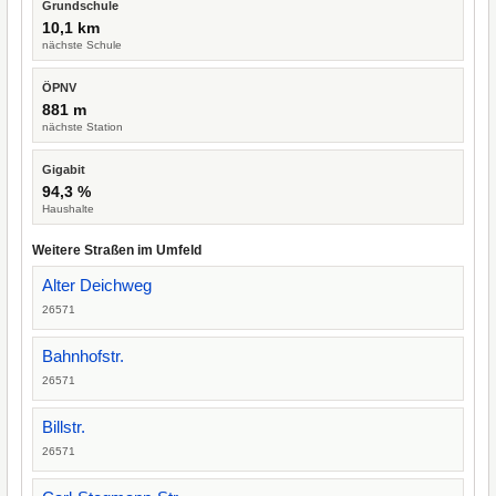
Grundschule
10,1 km
nächste Schule
ÖPNV
881 m
nächste Station
Gigabit
94,3 %
Haushalte
Weitere Straßen im Umfeld
Alter Deichweg
26571
Bahnhofstr.
26571
Billstr.
26571