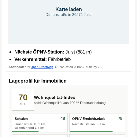
Karte laden
Dünenstraße in 26571 Juist
Nächste ÖPNV-Station:
Juist (881 m)
Verkehrsmittel:
Fährbetrieb
Kartendaten ©
OpenStreetMap
, ÖPNV-Daten © BKG, dl-de/by-2-0.
Lageprofil für Immobilien
70
Wohnqualität-Index
solide Wohnqualität aus 100 % Datenabdeckung.
/100
48
78
Schulen
ÖPNV-Erreichbarkeit
Grundschule 10,1 km,
Nächste Station 881 m
weiterführend 1,4 km