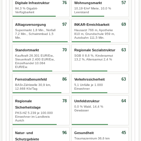
76
57
Digitale Infrastruktur
Wohnungsmarkt
94,3 % Gigabit-
10,19 €/m² Miete, 10,0 %
Verfügbarkeit
Leerstand
97
69
Alltagsversorgung
INKAR-Erreichbarkeit
Supermarkt 1,8 Min., Notfall
Hausarzt 766 m, Apotheke
7,2 Min., Schwimmbad 1,5
810 m, Grundschule 959 m,
Min.
Autobahn 111,5 Min.
70
63
Standortmarkt
Regionale Sozialstruktur
Kaufkraft 26.301 EUR/Ew.,
SGB II 8,6 %, Kinderarmut
Steuerkraft 2.400 EUR/Ew.,
13,2 %, Altersarmut 2,4 %
Einzelhandel 10.084
EUR/Ew.
86
63
Fernstraßenumfeld
Verkehrssicherheit
BASt-Zählstelle 30,9 km,
5,1 Unfälle je 1.000
12.668 Kfz/Tag
Einwohner
78
64
Regionale
Umfeldstruktur
0,0 % Wald, 14,4 %
Sicherheitslage
Gewässer
PKS-HZ 5.239 je 100.000
Einwohner im Landkreis
Aurich
96
45
Natur- und
Gesundheit
Traumazentrum 36,6 km
Schutzgebiete