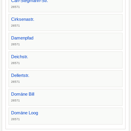
Carl-Stegmann-Str.
26571
Cirksenastr.
26571
Damenpfad
26571
Deichstr.
26571
Dellertstr.
26571
Domäne Bill
26571
Domäne Loog
26571