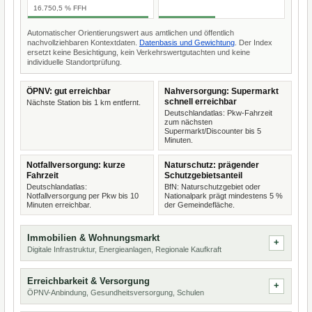
16.750,5 % FFH
Automatischer Orientierungswert aus amtlichen und öffentlich
nachvollziehbaren Kontextdaten.
Datenbasis und Gewichtung
. Der Index
ersetzt keine Besichtigung, kein Verkehrswertgutachten und keine
individuelle Standortprüfung.
ÖPNV: gut erreichbar
Nahversorgung: Supermarkt
schnell erreichbar
Nächste Station bis 1 km entfernt.
Deutschlandatlas: Pkw-Fahrzeit
zum nächsten
Supermarkt/Discounter bis 5
Minuten.
Notfallversorgung: kurze
Naturschutz: prägender
Fahrzeit
Schutzgebietsanteil
Deutschlandatlas:
BfN: Naturschutzgebiet oder
Notfallversorgung per Pkw bis 10
Nationalpark prägt mindestens 5 %
Minuten erreichbar.
der Gemeindefläche.
Immobilien & Wohnungsmarkt
Digitale Infrastruktur, Energieanlagen, Regionale Kaufkraft
Erreichbarkeit & Versorgung
ÖPNV-Anbindung, Gesundheitsversorgung, Schulen