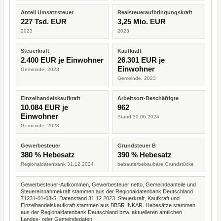
Anteil Umsatzsteuer
Realsteueraufbringungskraft
227 Tsd. EUR
3,25 Mio. EUR
2023
2023
Steuerkraft
Kaufkraft
2.400 EUR je Einwohner
26.301 EUR je
Einwohner
Gemeinde, 2023
Gemeinde, 2023
Einzelhandelskaufkraft
Arbeitsort-Beschäftigte
10.084 EUR je
962
Einwohner
Stand 30.06.2024
Gemeinde, 2023
Gewerbesteuer
Grundsteuer B
380 % Hebesatz
390 % Hebesatz
Regionaldatenbank 31.12.2024
bebaute/bebaubare Grundstücke
Gewerbesteuer-Aufkommen, Gewerbesteuer netto, Gemeindeanteile und
Steuereinnahmekraft stammen aus der Regionaldatenbank Deutschland
71231-01-03-5, Datenstand 31.12.2023. Steuerkraft, Kaufkraft und
Einzelhandelskaufkraft stammen aus BBSR INKAR. Hebesätze stammen
aus der Regionaldatenbank Deutschland bzw. aktuelleren amtlichen
Landes- oder Gemeindedaten.