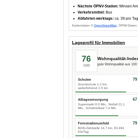
Nächste ÖPNV-Station:
Winsen Am
Verkehrsmittel:
Bus
Abfahrten werktags:
ca. 39 pro Ta
Kartendaten ©
OpenStreetMap
, ÖPNV-Daten 
Lageprofil für Immobilien
76
Wohnqualität-Inde
gute Wohnqualität aus 10
/100
79
Schulen
Grundschule 1,2 km,
weiterführend 1,5 km
67
Alltagsversorgung
Supermarkt 6,0 Min., Notfall 21,1
Min., Schwimmbad 7,4 Min.
79
Fernstraßenumfeld
BASt-Zählstelle 14,7 km, 93.494
Kfz/Tag