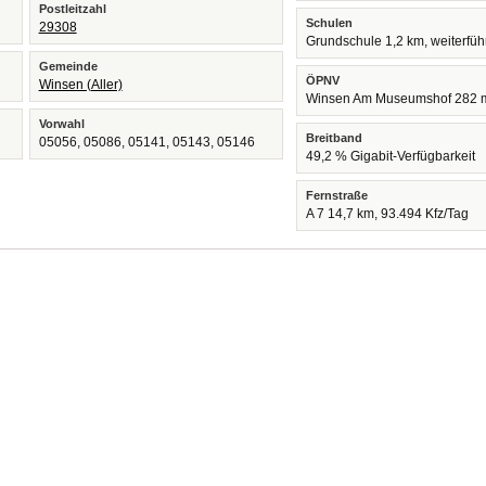
Postleitzahl
Schulen
29308
Grundschule 1,2 km, weiterfü
Gemeinde
ÖPNV
Winsen (Aller)
Winsen Am Museumshof 282 
Vorwahl
Breitband
05056, 05086, 05141, 05143, 05146
49,2 % Gigabit-Verfügbarkeit
Fernstraße
A 7 14,7 km, 93.494 Kfz/Tag