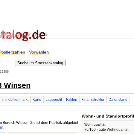
Postleitzahlen
·
Vorwahlen
29308
8 Winsen
Immobilienmarkt
Karte
Lageprofil
Fakten
Finanzstruktur
Datenstand
Wohn- und Standortprofi
m Bereich Winsen. Sie ist dem Postleitzahlgebiet
Wohnqualität
en
.
76/100 - gute Wohnqualität