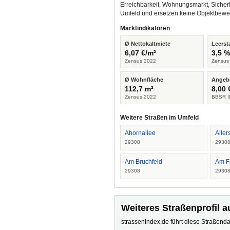
Erreichbarkeit, Wohnungsmarkt, Sicher
Umfeld und ersetzen keine Objektbewe
Marktindikatoren
Ø Nettokaltmiete
Leerst
6,07 €/m²
3,5 
Zensus 2022
Zensus
Ø Wohnfläche
Angeb
112,7 m²
8,00 
Zensus 2022
BBSR I
Weitere Straßen im Umfeld
Ahornallee
Allers
29308
2930
Am Bruchfeld
Am F
29308
2930
Weiteres Straßenprofil a
strassenindex.de führt diese Straßenda