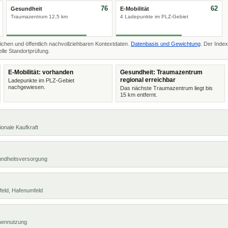
76
62
Gesundheit
E-Mobilität
Traumazentrum 12,5 km
4 Ladepunkte im PLZ-Gebiet
ichen und öffentlich nachvollziehbaren Kontextdaten.
Datenbasis und Gewichtung
. Der Index
lle Standortprüfung.
E-Mobilität: vorhanden
Gesundheit: Traumazentrum
regional erreichbar
Ladepunkte im PLZ-Gebiet
nachgewiesen.
Das nächste Traumazentrum liegt bis
15 km entfernt.
ionale Kaufkraft
undheitsversorgung
feld, Hafenumfeld
chennutzung