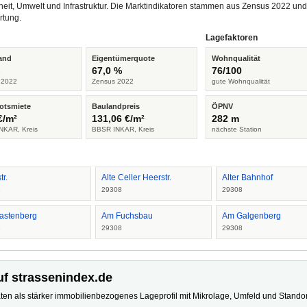
heit, Umwelt und Infrastruktur. Die Marktindikatoren stammen aus Zensus 2022 u
rtung.
Lagefaktoren
and
Eigentümerquote
Wohnqualität
%
67,0 %
76/100
 2022
Zensus 2022
gute Wohnqualität
otsmiete
Baulandpreis
ÖPNV
€/m²
131,06 €/m²
282 m
NKAR, Kreis
BBSR INKAR, Kreis
nächste Station
tr.
Alte Celler Heerstr.
Alter Bahnhof
8
29308
29308
astenberg
Am Fuchsbau
Am Galgenberg
8
29308
29308
uf strassenindex.de
ten als stärker immobilienbezogenes Lageprofil mit Mikrolage, Umfeld und Standort