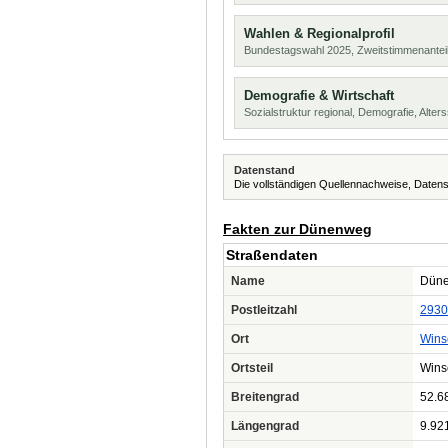
Wahlen & Regionalprofil
Bundestagswahl 2025, Zweitstimmenanteil
Demografie & Wirtschaft
Sozialstruktur regional, Demografie, Alters
Datenstand
Die vollständigen Quellennachweise, Datens
Fakten zur Dünenweg
Straßendaten
Name
Dün
Postleitzahl
2930
Ort
Wins
Ortsteil
Wins
Breitengrad
52.6
Längengrad
9.92