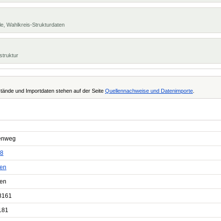
e, Wahlkreis-Strukturdaten
struktur
tände und Importdaten stehen auf der Seite
Quellennachweise und Datenimporte
.
enweg
8
en
en
8161
181