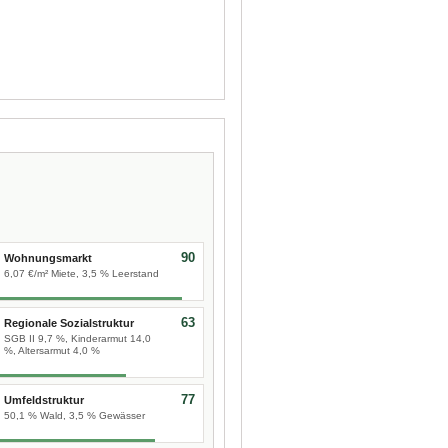
90
Wohnungsmarkt
6,07 €/m² Miete, 3,5 % Leerstand
63
Regionale Sozialstruktur
SGB II 9,7 %, Kinderarmut 14,0
%, Altersarmut 4,0 %
77
Umfeldstruktur
50,1 % Wald, 3,5 % Gewässer