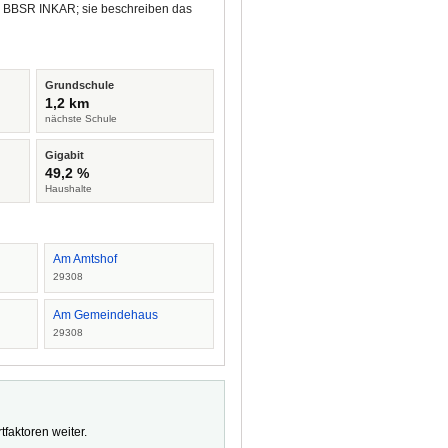
nd BBSR INKAR; sie beschreiben das
Grundschule
1,2 km
nächste Schule
Gigabit
49,2 %
Haushalte
Am Amtshof
29308
Am Gemeindehaus
29308
faktoren weiter.