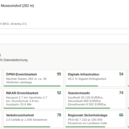
 Museumshof (282 m)
g
© BKG, dl-de/by-2-0.
x
0 % Datenabdeckung.
95
54
ÖPNV-Erreichbarkeit
Digitale Infrastruktur
Nächste Station 282 m, ca. 39
49,2 % Gigabit-Verfügbarkeit
Abfahrten werktags
52
74
INKAR-Erreichbarkeit
Standortmarkt
Hausarzt 2,7 km, Apotheke 2,7
Kaufkraft 30.130 EUR/Ew.,
km, Grundschule 2,8 km,
Steuerkraft 868 EUR/Ew.,
Autobahn 20,8 Min.
Einzelhandel 8.592 EUR/Ew.
78
66
Verkehrssicherheit
Regionale Sicherheitslage
2,9 Unfälle je 1.000 Einwohner
PKS-HZ 7.102 je 100.000
Einwohner im Landkreis Celle