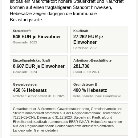
ist das ein Makrofaktor: höhere Steuerkraft und Kaufkraft
können auf einen tragfähigeren Standort hinweisen,
Hebesätze zeigen dagegen die kommunale
Belastungsseite.
Steuerkraft
Kaufkraft
948 EUR je Einwohner
27.262 EUR je
Einwohner
Gemeinde, 2023
Gemeinde, 2023
Einzelhandelskaufkraft
Arbeitsort-Beschäftigte
8.607 EUR je Einwohner
281.736
Gemeinde, 2023
Stand 30.06.2024
Gewerbesteuer
Grundsteuer B
450 % Hebesatz
400 % Hebesatz
amtlicher Gemeindewert 31.12.2025
bebaute/bebaubare Grundstücke
Gewerbesteuer-Aufkommen, Gewerbesteuer netto, Gemeindeanteile und
Steuereinnahmekraft stammen aus der Regionaldatenbank Deutschland
71231-01-03-5, Datenstand 31.12.2023. Steuerkraft, Kaufkraft und
Einzelhandelskaufkraft stammen aus BBSR INKAR. Hebesätze stammen
aus der Regionaldatenbank Deutschland bzw. aktuelleren amtlichen
Landes- oder Gemeindedaten.