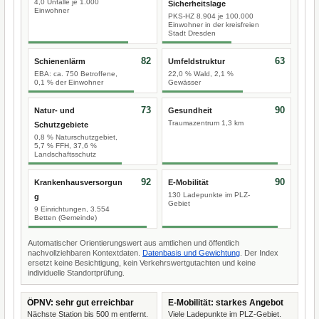
4,0 Unfälle je 1.000
Sicherheitslage
Einwohner
PKS-HZ 8.904 je 100.000
Einwohner in der kreisfreien
Stadt Dresden
82
63
Schienenlärm
Umfeldstruktur
EBA: ca. 750 Betroffene,
22,0 % Wald, 2,1 %
0,1 % der Einwohner
Gewässer
73
90
Natur- und
Gesundheit
Traumazentrum 1,3 km
Schutzgebiete
0,8 % Naturschutzgebiet,
5,7 % FFH, 37,6 %
Landschaftsschutz
92
90
Krankenhausversorgun
E-Mobilität
130 Ladepunkte im PLZ-
g
Gebiet
9 Einrichtungen, 3.554
Betten (Gemeinde)
Automatischer Orientierungswert aus amtlichen und öffentlich
nachvollziehbaren Kontextdaten.
Datenbasis und Gewichtung
. Der Index
ersetzt keine Besichtigung, kein Verkehrswertgutachten und keine
individuelle Standortprüfung.
ÖPNV: sehr gut erreichbar
E-Mobilität: starkes Angebot
Nächste Station bis 500 m entfernt.
Viele Ladepunkte im PLZ-Gebiet.