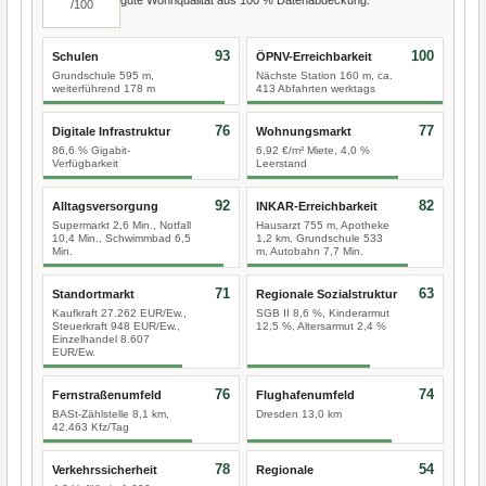
/100
93
100
Schulen
ÖPNV-Erreichbarkeit
Grundschule 595 m,
Nächste Station 160 m, ca.
weiterführend 178 m
413 Abfahrten werktags
76
77
Digitale Infrastruktur
Wohnungsmarkt
86,6 % Gigabit-
6,92 €/m² Miete, 4,0 %
Verfügbarkeit
Leerstand
92
82
Alltagsversorgung
INKAR-Erreichbarkeit
Supermarkt 2,6 Min., Notfall
Hausarzt 755 m, Apotheke
10,4 Min., Schwimmbad 6,5
1,2 km, Grundschule 533
Min.
m, Autobahn 7,7 Min.
71
63
Standortmarkt
Regionale Sozialstruktur
Kaufkraft 27.262 EUR/Ew.,
SGB II 8,6 %, Kinderarmut
Steuerkraft 948 EUR/Ew.,
12,5 %, Altersarmut 2,4 %
Einzelhandel 8.607
EUR/Ew.
76
74
Fernstraßenumfeld
Flughafenumfeld
BASt-Zählstelle 8,1 km,
Dresden 13,0 km
42.463 Kfz/Tag
78
54
Verkehrssicherheit
Regionale