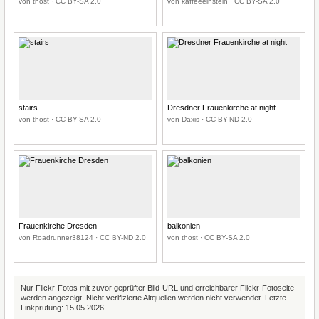
von thost · CC BY-SA 2.0
von kaffeeeinstein · CC BY-SA 2.0
stairs
Dresdner Frauenkirche at night
von thost · CC BY-SA 2.0
von Daxis · CC BY-ND 2.0
Frauenkirche Dresden
balkonien
von Roadrunner38124 · CC BY-ND 2.0
von thost · CC BY-SA 2.0
Nur Flickr-Fotos mit zuvor geprüfter Bild-URL und erreichbarer Flickr-Fotoseite
werden angezeigt. Nicht verifizierte Altquellen werden nicht verwendet. Letzte
Linkprüfung: 15.05.2026.