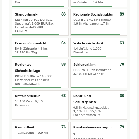
Min.
m, Autobahn 7,4 Min.
83
89
Standortmarkt
Regionale Sozialstruktur
Kaufkraft 30.601 EUR/Ew.,
SGB II 2,3 %, Kinderarmut
Steuerkraft 1.699 EUR/Ew.,
3,6 %, Altersarmut 1,7 %
Einzelhandel 9.498
EUR/Ew.
64
63
Fernstraßenumfeld
Verkehrssicherheit
BASt-Zählstelle 4,8 km,
4,4 Unfälle je 1.000
37.498 Kfz/Tag
Einwohner
88
70
Regionale
Schienenlärm
EBA: ca. 1.075 Betroffene,
Sicherheitslage
2,7 % der Einwohner
PKS-HZ 2.862 je 100.000
Einwohner im Landkreis
Neumarkt i.d.OPf.
68
66
Umfeldstruktur
Natur- und
34,4 % Wald, 0,4 %
Schutzgebiete
Gewässer
0,8 % Naturschutzgebiet,
3,7 % FFH, 25,3 %
Landschaftsschutz
76
79
Gesundheit
Krankenhausversorgun
Traumazentrum 5,9 km
g
2 Einrichtungen, 517