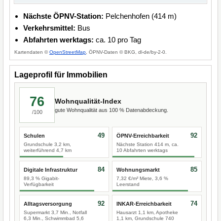
Nächste ÖPNV-Station:
Pelchenhofen (414 m)
Verkehrsmittel:
Bus
Abfahrten werktags:
ca. 10 pro Tag
Kartendaten ©
OpenStreetMap
, ÖPNV-Daten © BKG, dl-de/by-2-0.
Lageprofil für Immobilien
76
Wohnqualität-Index
gute Wohnqualität aus 100 % Datenabdeckung.
/100
49
92
Schulen
ÖPNV-Erreichbarkeit
Grundschule 3,2 km,
Nächste Station 414 m, ca.
weiterführend 4,7 km
10 Abfahrten werktags
84
85
Digitale Infrastruktur
Wohnungsmarkt
89,3 % Gigabit-
7,32 €/m² Miete, 3,6 %
Verfügbarkeit
Leerstand
92
74
Alltagsversorgung
INKAR-Erreichbarkeit
Supermarkt 3,7 Min., Notfall
Hausarzt 1,1 km, Apotheke
6,3 Min., Schwimmbad 5,6
1,1 km, Grundschule 740