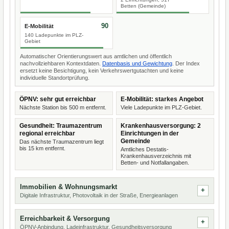
Betten (Gemeinde)
90
E-Mobilität
140 Ladepunkte im PLZ-
Gebiet
Automatischer Orientierungswert aus amtlichen und öffentlich
nachvollziehbaren Kontextdaten.
Datenbasis und Gewichtung
. Der Index
ersetzt keine Besichtigung, kein Verkehrswertgutachten und keine
individuelle Standortprüfung.
ÖPNV: sehr gut erreichbar
E-Mobilität: starkes Angebot
Nächste Station bis 500 m entfernt.
Viele Ladepunkte im PLZ-Gebiet.
Gesundheit: Traumazentrum
Krankenhausversorgung: 2
regional erreichbar
Einrichtungen in der
Gemeinde
Das nächste Traumazentrum liegt
bis 15 km entfernt.
Amtliches Destatis-
Krankenhausverzeichnis mit
Betten- und Notfallangaben.
Immobilien & Wohnungsmarkt
Digitale Infrastruktur, Photovoltaik in der Straße, Energieanlagen
Erreichbarkeit & Versorgung
ÖPNV-Anbindung, Ladeinfrastruktur, Gesundheitsversorgung