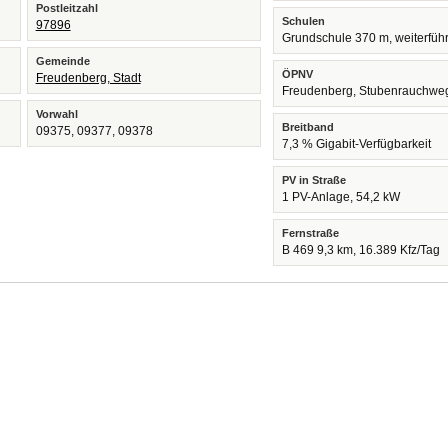
Postleitzahl
Schulen
97896
Grundschule 370 m, weiterfüh
Gemeinde
ÖPNV
Freudenberg, Stadt
Freudenberg, Stubenrauchwe
Vorwahl
Breitband
09375, 09377, 09378
7,3 % Gigabit-Verfügbarkeit
PV in Straße
1 PV-Anlage, 54,2 kW
Fernstraße
B 469 9,3 km, 16.389 Kfz/Tag