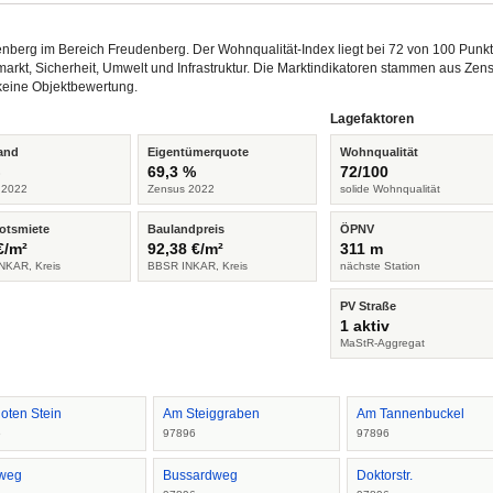
enberg im Bereich Freudenberg. Der Wohnqualität-Index liegt bei 72 von 100 Pun
arkt, Sicherheit, Umwelt und Infrastruktur. Die Marktindikatoren stammen aus Z
keine Objektbewertung.
Lagefaktoren
and
Eigentümerquote
Wohnqualität
%
69,3 %
72/100
 2022
Zensus 2022
solide Wohnqualität
otsmiete
Baulandpreis
ÖPNV
€/m²
92,38 €/m²
311 m
NKAR, Kreis
BBSR INKAR, Kreis
nächste Station
PV Straße
1 aktiv
MaStR-Aggregat
oten Stein
Am Steiggraben
Am Tannenbuckel
6
97896
97896
weg
Bussardweg
Doktorstr.