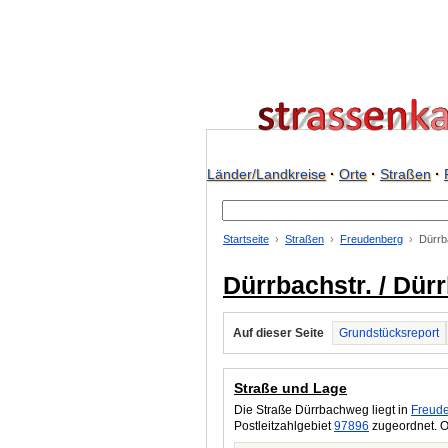
Länder/Landkreise
·
Orte
·
Straßen
·
Startseite
Straßen
Freudenberg
Dürrb
Dürrbachstr. / Dü
Auf dieser Seite
Grundstücksreport
Straße und Lage
Die Straße Dürrbachweg liegt in
Freud
Postleitzahlgebiet
97896
zugeordnet. O