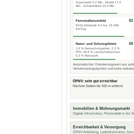
Supermarkt 5,2 Min., Notfall 17,0
Min., Schwimmbad 10,4 Min.
82
Fernstraßenumfeld
BASt-Zählstelle 9,3 km, 16.389
Kfz/Tag
68
Natur- und Schutzgebiete
1,6 % Naturschutzgebiet, 2,3 %
FFH, 48,6 % Landschaftsschutz,
0,3 % Naturpark
Automatischer Orientierungswert aus amtl
Verkehrswertgutachten und keine individue
ÖPNV: sehr gut erreichbar
Nächste Station bis 500 m entfernt.
Immobilien & Wohnungsmarkt
Digitale Infrastruktur, Photovoltaik in der
Erreichbarkeit & Versorgung
ÖPNV-Anbindung, Ladeinfrastruktur, Ges