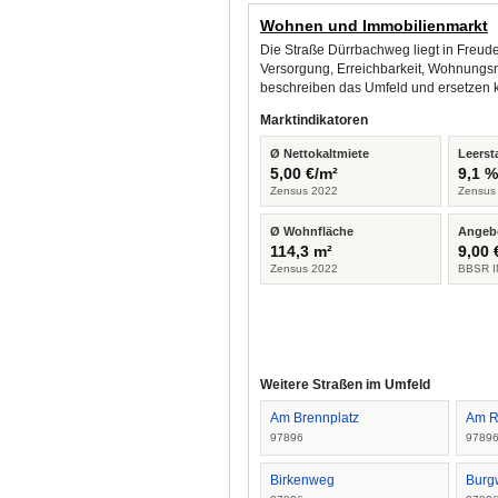
Wohnen und Immobilienmarkt
Die Straße Dürrbachweg liegt in Freud
Versorgung, Erreichbarkeit, Wohnungsm
beschreiben das Umfeld und ersetzen 
Marktindikatoren
Ø Nettokaltmiete
Leerst
5,00 €/m²
9,1 
Zensus 2022
Zensus
Ø Wohnfläche
Angeb
114,3 m²
9,00 
Zensus 2022
BBSR I
Weitere Straßen im Umfeld
Am Brennplatz
Am R
97896
9789
Birkenweg
Burg