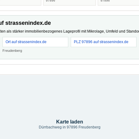
6
97896
97896
uf strassenindex.de
ten als stärker immobilienbezogenes Lageprofil mit Mikrolage, Umfeld und Standort
Ort auf strassenindex.de
PLZ 97896 auf strassenindex.de
Freudenberg
Karte laden
Dürrbachweg in 97896 Freudenberg