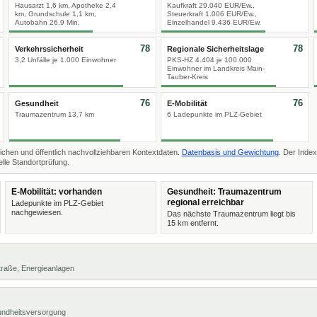
Hausarzt 1,6 km, Apotheke 2,4
Kaufkraft 29.040 EUR/Ew.,
km, Grundschule 1,1 km,
Steuerkraft 1.006 EUR/Ew.,
Autobahn 26,9 Min.
Einzelhandel 9.436 EUR/Ew.
78
78
Verkehrssicherheit
Regionale Sicherheitslage
3,2 Unfälle je 1.000 Einwohner
PKS-HZ 4.404 je 100.000
Einwohner im Landkreis Main-
Tauber-Kreis
76
76
Gesundheit
E-Mobilität
Traumazentrum 13,7 km
6 Ladepunkte im PLZ-Gebiet
ichen und öffentlich nachvollziehbaren Kontextdaten.
Datenbasis und Gewichtung
. Der Index
lle Standortprüfung.
E-Mobilität: vorhanden
Gesundheit: Traumazentrum
regional erreichbar
Ladepunkte im PLZ-Gebiet
nachgewiesen.
Das nächste Traumazentrum liegt bis
15 km entfernt.
 Straße, Energieanlagen
undheitsversorgung