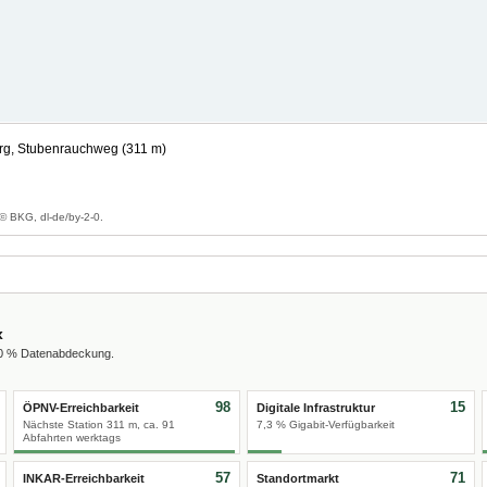
g, Stubenrauchweg (311 m)
g
© BKG, dl-de/by-2-0.
x
00 % Datenabdeckung.
98
15
ÖPNV-Erreichbarkeit
Digitale Infrastruktur
Nächste Station 311 m, ca. 91
7,3 % Gigabit-Verfügbarkeit
Abfahrten werktags
57
71
INKAR-Erreichbarkeit
Standortmarkt