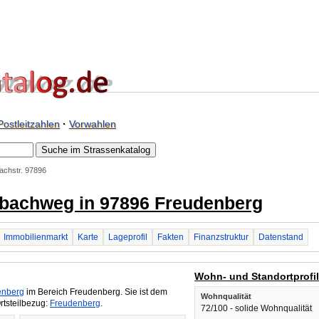
Postleitzahlen
·
Vorwahlen
achstr. 97896
rrbachweg in 97896 Freudenberg
Immobilienmarkt
Karte
Lageprofil
Fakten
Finanzstruktur
Datenstand
Wohn- und Standortprofi
enberg
im Bereich Freudenberg. Sie ist dem
Wohnqualität
rtsteilbezug:
Freudenberg
.
72/100 - solide Wohnqualität