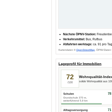
Nächste ÖPNV-Station:
Freudenber
Verkehrsmittel:
Bus, Rufbus
Abfahrten werktags:
ca. 91 pro Ta
Kartendaten ©
OpenStreetMap
, ÖPNV-Daten 
Lageprofil für Immobilien
72
Wohnqualität-Inde
solide Wohnqualität aus 1
/100
78
Schulen
Grundschule 370 m,
weiterführend 5,9 km
71
Alltagsversorgung