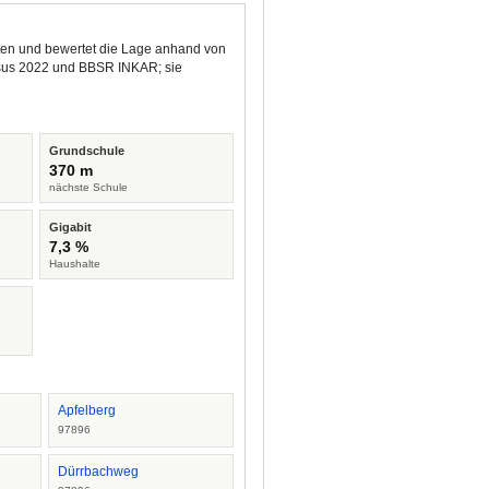
kten und bewertet die Lage anhand von
ensus 2022 und BBSR INKAR; sie
Grundschule
370 m
nächste Schule
Gigabit
7,3 %
Haushalte
Apfelberg
97896
Dürrbachweg