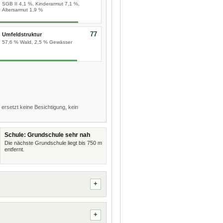
SGB II 4,1 %, Kinderarmut 7,1 %,
Altersarmut 1,9 %
77
Umfeldstruktur
57,6 % Wald, 2,5 % Gewässer
 ersetzt keine Besichtigung, kein
Schule: Grundschule sehr nah
Die nächste Grundschule liegt bis 750 m
entfernt.