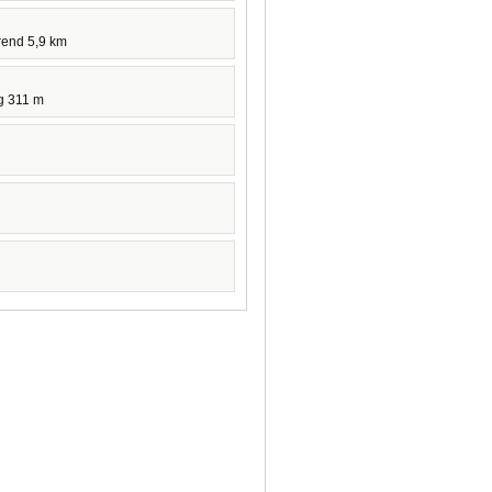
rend 5,9 km
g 311 m