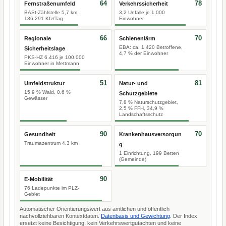
64
78
Fernstraßenumfeld
Verkehrssicherheit
BASt-Zählstelle 5,7 km,
3,2 Unfälle je 1.000
136.291 Kfz/Tag
Einwohner
66
70
Regionale
Schienenlärm
EBA: ca. 1.420 Betroffene,
Sicherheitslage
4,7 % der Einwohner
PKS-HZ 6.416 je 100.000
Einwohner in Mettmann
51
81
Umfeldstruktur
Natur- und
15,9 % Wald, 0,6 %
Schutzgebiete
Gewässer
7,8 % Naturschutzgebiet,
2,5 % FFH, 34,9 %
Landschaftsschutz
90
70
Gesundheit
Krankenhausversorgun
Traumazentrum 4,3 km
g
1 Einrichtung, 199 Betten
(Gemeinde)
90
E-Mobilität
76 Ladepunkte im PLZ-
Gebiet
Automatischer Orientierungswert aus amtlichen und öffentlich
nachvollziehbaren Kontextdaten.
Datenbasis und Gewichtung
. Der Index
ersetzt keine Besichtigung, kein Verkehrswertgutachten und keine