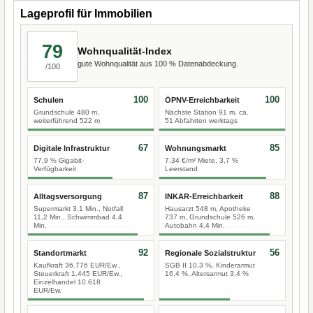
Lageprofil für Immobilien
79
Wohnqualität-Index
gute Wohnqualität aus 100 % Datenabdeckung.
/100
100
100
Schulen
ÖPNV-Erreichbarkeit
Grundschule 480 m,
Nächste Station 91 m, ca.
weiterführend 522 m
51 Abfahrten werktags
67
85
Digitale Infrastruktur
Wohnungsmarkt
77,9 % Gigabit-
7,34 €/m² Miete, 3,7 %
Verfügbarkeit
Leerstand
87
88
Alltagsversorgung
INKAR-Erreichbarkeit
Supermarkt 3,1 Min., Notfall
Hausarzt 548 m, Apotheke
11,2 Min., Schwimmbad 4,4
737 m, Grundschule 526 m,
Min.
Autobahn 4,4 Min.
92
56
Standortmarkt
Regionale Sozialstruktur
Kaufkraft 36.776 EUR/Ew.,
SGB II 10,3 %, Kinderarmut
Steuerkraft 1.445 EUR/Ew.,
16,4 %, Altersarmut 3,4 %
Einzelhandel 10.618
EUR/Ew.