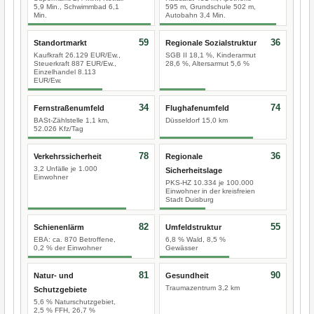
5,9 Min., Schwimmbad 6,1
595 m, Grundschule 502 m,
Min.
Autobahn 3,4 Min.
59
36
Standortmarkt
Regionale Sozialstruktur
Kaufkraft 26.129 EUR/Ew.,
SGB II 18,1 %, Kinderarmut
Steuerkraft 887 EUR/Ew.,
28,6 %, Altersarmut 5,6 %
Einzelhandel 8.113
EUR/Ew.
34
74
Fernstraßenumfeld
Flughafenumfeld
BASt-Zählstelle 1,1 km,
Düsseldorf 15,0 km
52.026 Kfz/Tag
78
36
Verkehrssicherheit
Regionale
3,2 Unfälle je 1.000
Sicherheitslage
Einwohner
PKS-HZ 10.334 je 100.000
Einwohner in der kreisfreien
Stadt Duisburg
82
55
Schienenlärm
Umfeldstruktur
EBA: ca. 870 Betroffene,
6,8 % Wald, 8,5 %
0,2 % der Einwohner
Gewässer
81
90
Natur- und
Gesundheit
Traumazentrum 3,2 km
Schutzgebiete
5,6 % Naturschutzgebiet,
2,5 % FFH, 26,7 %