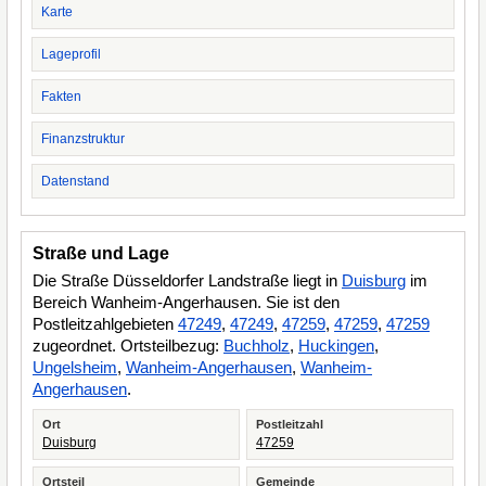
Karte
Lageprofil
Fakten
Finanzstruktur
Datenstand
Straße und Lage
Die Straße Düsseldorfer Landstraße liegt in
Duisburg
im
Bereich Wanheim-Angerhausen. Sie ist den
Postleitzahlgebieten
47249
,
47249
,
47259
,
47259
,
47259
zugeordnet. Ortsteilbezug:
Buchholz
,
Huckingen
,
Ungelsheim
,
Wanheim-Angerhausen
,
Wanheim-
Angerhausen
.
Ort
Postleitzahl
Duisburg
47259
Ortsteil
Gemeinde