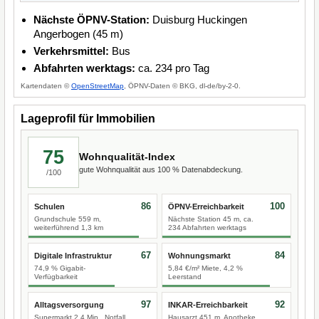
Nächste ÖPNV-Station:
Duisburg Huckingen
Angerbogen (45 m)
Verkehrsmittel:
Bus
Abfahrten werktags:
ca. 234 pro Tag
Kartendaten ©
OpenStreetMap
, ÖPNV-Daten © BKG, dl-de/by-2-0.
Lageprofil für Immobilien
75
Wohnqualität-Index
gute Wohnqualität aus 100 % Datenabdeckung.
/100
86
100
Schulen
ÖPNV-Erreichbarkeit
Grundschule 559 m,
Nächste Station 45 m, ca.
weiterführend 1,3 km
234 Abfahrten werktags
67
84
Digitale Infrastruktur
Wohnungsmarkt
74,9 % Gigabit-
5,84 €/m² Miete, 4,2 %
Verfügbarkeit
Leerstand
97
92
Alltagsversorgung
INKAR-Erreichbarkeit
Supermarkt 2,4 Min., Notfall
Hausarzt 451 m, Apotheke