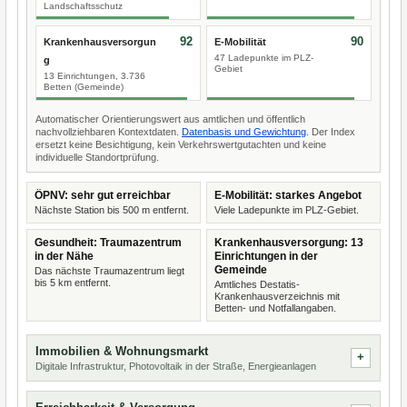
Landschaftsschutz
92
90
Krankenhausversorgun
E-Mobilität
47 Ladepunkte im PLZ-
g
Gebiet
13 Einrichtungen, 3.736
Betten (Gemeinde)
Automatischer Orientierungswert aus amtlichen und öffentlich
nachvollziehbaren Kontextdaten.
Datenbasis und Gewichtung
. Der Index
ersetzt keine Besichtigung, kein Verkehrswertgutachten und keine
individuelle Standortprüfung.
ÖPNV: sehr gut erreichbar
E-Mobilität: starkes Angebot
Nächste Station bis 500 m entfernt.
Viele Ladepunkte im PLZ-Gebiet.
Gesundheit: Traumazentrum
Krankenhausversorgung: 13
in der Nähe
Einrichtungen in der
Gemeinde
Das nächste Traumazentrum liegt
bis 5 km entfernt.
Amtliches Destatis-
Krankenhausverzeichnis mit
Betten- und Notfallangaben.
Immobilien & Wohnungsmarkt
Digitale Infrastruktur, Photovoltaik in der Straße, Energieanlagen