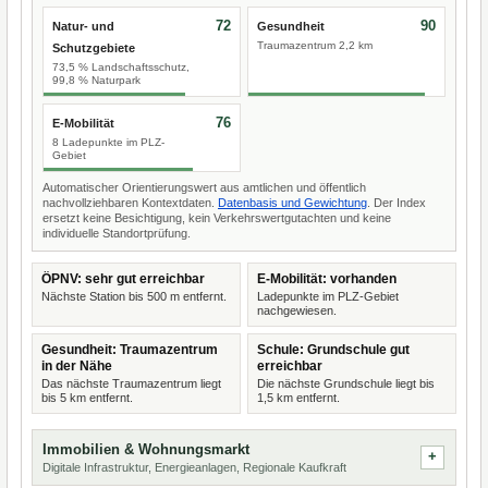
72
90
Natur- und
Gesundheit
Traumazentrum 2,2 km
Schutzgebiete
73,5 % Landschaftsschutz,
99,8 % Naturpark
76
E-Mobilität
8 Ladepunkte im PLZ-
Gebiet
Automatischer Orientierungswert aus amtlichen und öffentlich
nachvollziehbaren Kontextdaten.
Datenbasis und Gewichtung
. Der Index
ersetzt keine Besichtigung, kein Verkehrswertgutachten und keine
individuelle Standortprüfung.
ÖPNV: sehr gut erreichbar
E-Mobilität: vorhanden
Nächste Station bis 500 m entfernt.
Ladepunkte im PLZ-Gebiet
nachgewiesen.
Gesundheit: Traumazentrum
Schule: Grundschule gut
in der Nähe
erreichbar
Das nächste Traumazentrum liegt
Die nächste Grundschule liegt bis
bis 5 km entfernt.
1,5 km entfernt.
Immobilien & Wohnungsmarkt
Digitale Infrastruktur, Energieanlagen, Regionale Kaufkraft