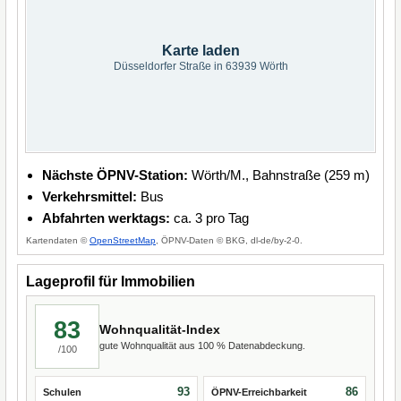
Karte laden
Düsseldorfer Straße in 63939 Wörth
Nächste ÖPNV-Station:
Wörth/M., Bahnstraße (259 m)
Verkehrsmittel:
Bus
Abfahrten werktags:
ca. 3 pro Tag
Kartendaten ©
OpenStreetMap
, ÖPNV-Daten © BKG, dl-de/by-2-0.
Lageprofil für Immobilien
83
Wohnqualität-Index
gute Wohnqualität aus 100 % Datenabdeckung.
/100
93
86
Schulen
ÖPNV-Erreichbarkeit