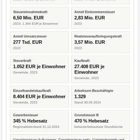
Steuereinnahmekraft
Anteil Einkommensteuer
6,50 Mio. EUR
2,83 Mio. EUR
2023, 1.364 EUR je Einwohner
2023
Anteil Umsatzsteuer
Realsteueraufbringungskraft
277 Tsd. EUR
3,57 Mio. EUR
2023
2023
Steuerkraft
Kaufkraft
1.052 EUR je Einwohner
27.408 EUR je
Einwohner
Gemeinde, 2023
Gemeinde, 2023
Einzelhandelskaufkraft
Arbeitsort-Beschäftigte
8.404 EUR je Einwohner
1.329
Gemeinde, 2023
Stand 30.06.2024
Gewerbesteuer
Grundsteuer B
345 % Hebesatz
470 % Hebesatz
Regionaldatenbank 31.12.2024
bebaute/bebaubare Grundstücke
Gewerbesteuer-Aufkommen, Gewerbesteuer netto, Gemeindeanteile und