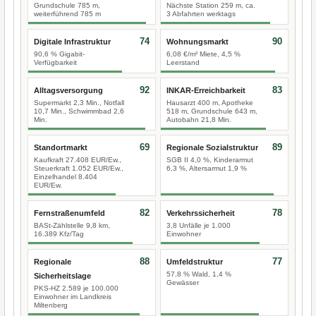
Grundschule 785 m,
Nächste Station 259 m, ca.
weiterführend 785 m
3 Abfahrten werktags
74
90
Digitale Infrastruktur
Wohnungsmarkt
90,6 % Gigabit-
6,08 €/m² Miete, 4,5 %
Verfügbarkeit
Leerstand
92
83
Alltagsversorgung
INKAR-Erreichbarkeit
Supermarkt 2,3 Min., Notfall
Hausarzt 400 m, Apotheke
10,7 Min., Schwimmbad 2,6
518 m, Grundschule 643 m,
Min.
Autobahn 21,8 Min.
69
89
Standortmarkt
Regionale Sozialstruktur
Kaufkraft 27.408 EUR/Ew.,
SGB II 4,0 %, Kinderarmut
Steuerkraft 1.052 EUR/Ew.,
6,3 %, Altersarmut 1,9 %
Einzelhandel 8.404
EUR/Ew.
82
78
Fernstraßenumfeld
Verkehrssicherheit
BASt-Zählstelle 9,8 km,
3,8 Unfälle je 1.000
16.389 Kfz/Tag
Einwohner
88
77
Regionale
Umfeldstruktur
57,8 % Wald, 1,4 %
Sicherheitslage
Gewässer
PKS-HZ 2.589 je 100.000
Einwohner im Landkreis
Miltenberg