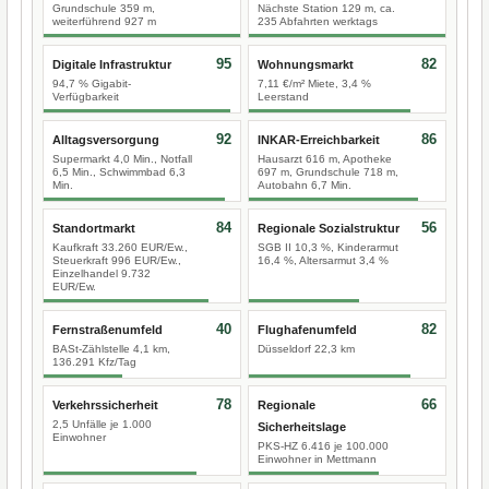
Grundschule 359 m,
Nächste Station 129 m, ca.
weiterführend 927 m
235 Abfahrten werktags
95
82
Digitale Infrastruktur
Wohnungsmarkt
94,7 % Gigabit-
7,11 €/m² Miete, 3,4 %
Verfügbarkeit
Leerstand
92
86
Alltagsversorgung
INKAR-Erreichbarkeit
Supermarkt 4,0 Min., Notfall
Hausarzt 616 m, Apotheke
6,5 Min., Schwimmbad 6,3
697 m, Grundschule 718 m,
Min.
Autobahn 6,7 Min.
84
56
Standortmarkt
Regionale Sozialstruktur
Kaufkraft 33.260 EUR/Ew.,
SGB II 10,3 %, Kinderarmut
Steuerkraft 996 EUR/Ew.,
16,4 %, Altersarmut 3,4 %
Einzelhandel 9.732
EUR/Ew.
40
82
Fernstraßenumfeld
Flughafenumfeld
BASt-Zählstelle 4,1 km,
Düsseldorf 22,3 km
136.291 Kfz/Tag
78
66
Verkehrssicherheit
Regionale
2,5 Unfälle je 1.000
Sicherheitslage
Einwohner
PKS-HZ 6.416 je 100.000
Einwohner in Mettmann