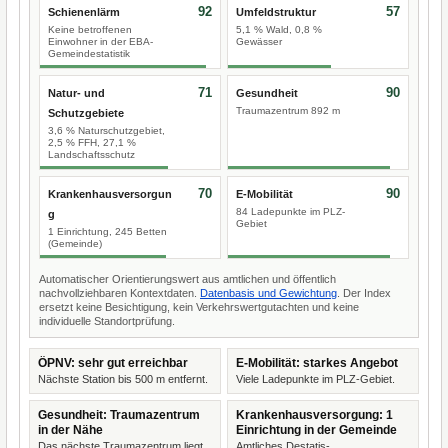
92
57
Schienenlärm
Umfeldstruktur
Keine betroffenen
5,1 % Wald, 0,8 %
Einwohner in der EBA-
Gewässer
Gemeindestatistik
71
90
Natur- und
Gesundheit
Traumazentrum 892 m
Schutzgebiete
3,6 % Naturschutzgebiet,
2,5 % FFH, 27,1 %
Landschaftsschutz
70
90
Krankenhausversorgun
E-Mobilität
84 Ladepunkte im PLZ-
g
Gebiet
1 Einrichtung, 245 Betten
(Gemeinde)
Automatischer Orientierungswert aus amtlichen und öffentlich
nachvollziehbaren Kontextdaten.
Datenbasis und Gewichtung
. Der Index
ersetzt keine Besichtigung, kein Verkehrswertgutachten und keine
individuelle Standortprüfung.
ÖPNV: sehr gut erreichbar
E-Mobilität: starkes Angebot
Nächste Station bis 500 m entfernt.
Viele Ladepunkte im PLZ-Gebiet.
Gesundheit: Traumazentrum
Krankenhausversorgung: 1
in der Nähe
Einrichtung in der Gemeinde
Das nächste Traumazentrum liegt
Amtliches Destatis-