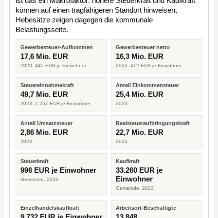
ist das ein Makrofaktor: höhere Steuerkraft und Kaufkraft
können auf einen tragfähigeren Standort hinweisen,
Hebesätze zeigen dagegen die kommunale
Belastungsseite.
Gewerbesteuer-Aufkommen
Gewerbesteuer netto
17,6 Mio. EUR
16,3 Mio. EUR
2023, 445 EUR je Einwohner
2023, 412 EUR je Einwohner
Steuereinnahmekraft
Anteil Einkommensteuer
49,7 Mio. EUR
25,4 Mio. EUR
2023, 1.257 EUR je Einwohner
2023
Anteil Umsatzsteuer
Realsteueraufbringungskraft
2,86 Mio. EUR
22,7 Mio. EUR
2023
2023
Steuerkraft
Kaufkraft
996 EUR je Einwohner
33.260 EUR je
Einwohner
Gemeinde, 2023
Gemeinde, 2023
Einzelhandelskaufkraft
Arbeitsort-Beschäftigte
9.732 EUR je Einwohner
13.848