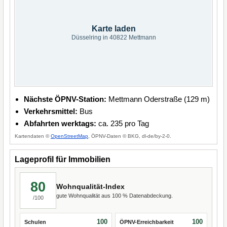
Karte laden
Düsselring in 40822 Mettmann
Nächste ÖPNV-Station:
Mettmann Oderstraße (129 m)
Verkehrsmittel:
Bus
Abfahrten werktags:
ca. 235 pro Tag
Kartendaten ©
OpenStreetMap
, ÖPNV-Daten © BKG, dl-de/by-2-0.
Lageprofil für Immobilien
80
Wohnqualität-Index
gute Wohnqualität aus 100 % Datenabdeckung.
/100
100
100
Schulen
ÖPNV-Erreichbarkeit