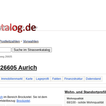
Postleitzahlen
·
Vorwahlen
weg 26605
26605 Aurich
Immobilienmarkt
Karte
Lageprofil
Fakten
Finanzstruktur
Datenstand
Wohn- und Standortprofi
ich
im Bereich Brockzetel. Sie ist dem
Wohnqualität
rtsteilbezug:
Brockzetel
.
68/100 - solide Wohnqualität