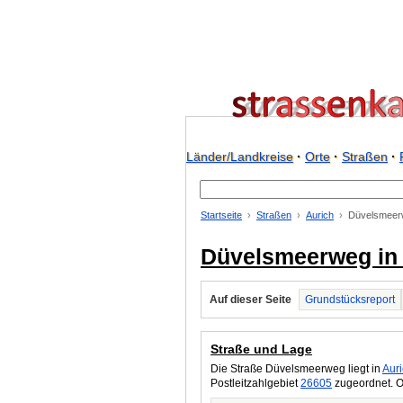
Länder/Landkreise
·
Orte
·
Straßen
·
Startseite
Straßen
Aurich
Düvelsmeer
Düvelsmeerweg in 
Auf dieser Seite
Grundstücksreport
Straße und Lage
Die Straße Düvelsmeerweg liegt in
Aur
Postleitzahlgebiet
26605
zugeordnet. O