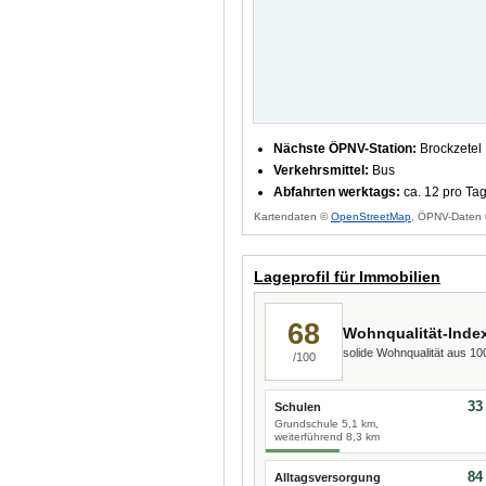
Nächste ÖPNV-Station:
Brockzetel
Verkehrsmittel:
Bus
Abfahrten werktags:
ca. 12 pro Ta
Kartendaten ©
OpenStreetMap
, ÖPNV-Daten 
Lageprofil für Immobilien
68
Wohnqualität-Inde
solide Wohnqualität aus 1
/100
33
Schulen
Grundschule 5,1 km,
weiterführend 8,3 km
84
Alltagsversorgung