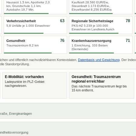
Hausarzt 1,5 km, Apotheke 2,0
Kaufkraft 28.580 EUR/Ew.,
km, Grundschule 1,1 km,
Steuerkraft 1.173 EUR/Ew.,
Autobahn 19,7 Min.
Einzelhandel 8.256 EUR/Ew.
63
78
Verkehrssicherheit
Regionale Sicherheitslage
5,8 Unfälle je 1.000 Einwohner
PKS-HZ 5.239 je 100.000
Einwohner im Landkreis Aurich
76
71
Gesundheit
Krankenhausversorgung
Traumazentrum 8,2 km
1 Einrichtung, 333 Betten
(Gemeinde)
ichen und öffentlich nachvollziehbaren Kontextdaten.
Datenbasis und Gewichtung
. Der Index
lle Standortprüfung.
E-Mobilität: vorhanden
Gesundheit: Traumazentrum
regional erreichbar
Ladepunkte im PLZ-Gebiet
nachgewiesen.
Das nächste Traumazentrum liegt bis
15 km entfernt.
 Straße, Energieanlagen
undheitsversorgung