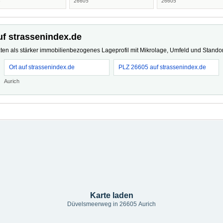
5
26605
26605
uf strassenindex.de
ten als stärker immobilienbezogenes Lageprofil mit Mikrolage, Umfeld und Standort
Ort auf strassenindex.de
PLZ 26605 auf strassenindex.de
Aurich
Karte laden
Düvelsmeerweg in 26605 Aurich