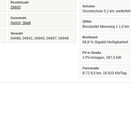
Postleitzahl
Schulen
26605
Grundschule 5,1 km, weiterfü
Gemeinde
ÖPNV
Aurich, Stadt
Brockzetel Meerweg 1 1,0 km
Vorwahl
Breitband
04466, 04941, 04943, 04947, 04948
68,8 % Gigabit-Verfügbarkeit
PV in Straße
2 PV-Anlagen, 397,5 kW
Fernstraße
B 72 8,5 km, 18.920 Kfz/Tag