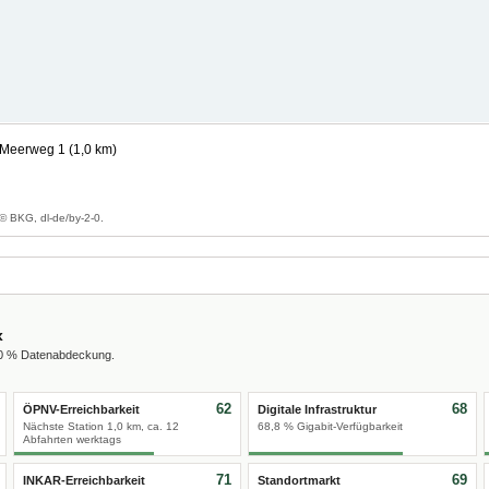
 Meerweg 1 (1,0 km)
g
© BKG, dl-de/by-2-0.
x
00 % Datenabdeckung.
62
68
ÖPNV-Erreichbarkeit
Digitale Infrastruktur
Nächste Station 1,0 km, ca. 12
68,8 % Gigabit-Verfügbarkeit
Abfahrten werktags
71
69
INKAR-Erreichbarkeit
Standortmarkt