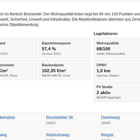
ch im Bereich Brockzetel. Der Wohnqualität-Index liegt bei 68 von 100 Punkten u
arkt, Sicherheit, Umwelt und Infrastruktur. Die Marktindikatoren stammen aus Z
keine Objektbewertung.
Lagefaktoren
and
Eigentümerquote
Wohnqualität
%
57,4 %
68/100
 2022
Zensus 2022
solide Wohnqualität
otsmiete
Baulandpreis
ÖPNV
€/m²
102,35 €/m²
1,0 km
NKAR, Kreis
BBSR INKAR, Kreis
nächste Station
PV Straße
2 aktiv
MaStR-Aggregat
teenpiep
Brockzeteler Str.
Dammweg
5
26605
26605
rweg
Rebhuhnweg
Ringstr.