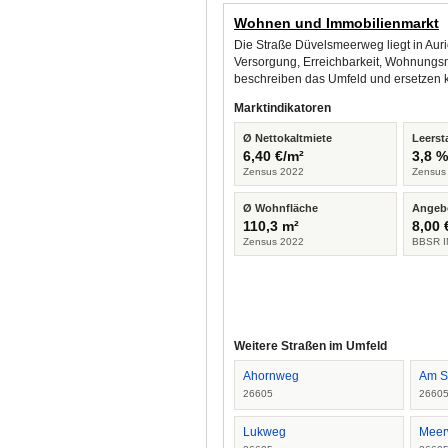
Wohnen und Immobilienmarkt
Die Straße Düvelsmeerweg liegt in Auri
Versorgung, Erreichbarkeit, Wohnungsm
beschreiben das Umfeld und ersetzen 
Marktindikatoren
Ø Nettokaltmiete
Leerst
6,40 €/m²
3,8 
Zensus 2022
Zensus
Ø Wohnfläche
Angeb
110,3 m²
8,00 
Zensus 2022
BBSR I
Weitere Straßen im Umfeld
Ahornweg
Am S
26605
2660
Lukweg
Mee