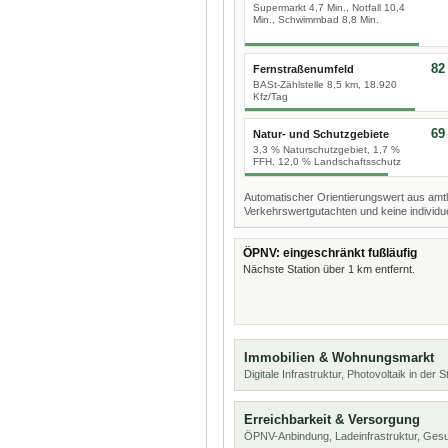
Supermarkt 4,7 Min., Notfall 10,4
Min., Schwimmbad 8,8 Min.
82
Fernstraßenumfeld
BASt-Zählstelle 8,5 km, 18.920
Kfz/Tag
69
Natur- und Schutzgebiete
3,3 % Naturschutzgebiet, 1,7 %
FFH, 12,0 % Landschaftsschutz
Automatischer Orientierungswert aus amtl
Verkehrswertgutachten und keine individue
ÖPNV: eingeschränkt fußläufig
Nächste Station über 1 km entfernt.
Immobilien & Wohnungsmarkt
Digitale Infrastruktur, Photovoltaik in der
Erreichbarkeit & Versorgung
ÖPNV-Anbindung, Ladeinfrastruktur, Ges