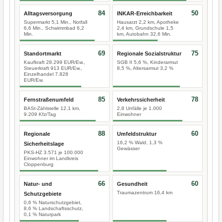
84
50
Alltagsversorgung
INKAR-Erreichbarkeit
Supermarkt 5,1 Min., Notfall
Hausarzt 2,2 km, Apotheke
6,6 Min., Schwimmbad 6,2
2,4 km, Grundschule 1,5
Min.
km, Autobahn 32,6 Min.
69
75
Standortmarkt
Regionale Sozialstruktur
Kaufkraft 28.299 EUR/Ew.,
SGB II 5,6 %, Kinderarmut
Steuerkraft 913 EUR/Ew.,
8,5 %, Altersarmut 3,2 %
Einzelhandel 7.828
EUR/Ew.
85
78
Fernstraßenumfeld
Verkehrssicherheit
BASt-Zählstelle 12,1 km,
2,8 Unfälle je 1.000
9.209 Kfz/Tag
Einwohner
88
60
Regionale
Umfeldstruktur
16,2 % Wald, 1,3 %
Sicherheitslage
Gewässer
PKS-HZ 3.571 je 100.000
Einwohner im Landkreis
Cloppenburg
66
60
Natur- und
Gesundheit
Traumazentrum 16,4 km
Schutzgebiete
0,6 % Naturschutzgebiet,
8,6 % Landschaftsschutz,
0,1 % Naturpark