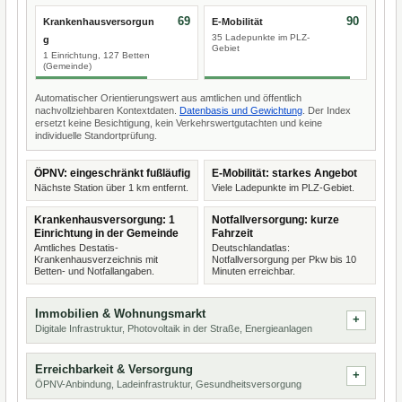
69
90
Krankenhausversorgun
E-Mobilität
35 Ladepunkte im PLZ-
g
Gebiet
1 Einrichtung, 127 Betten
(Gemeinde)
Automatischer Orientierungswert aus amtlichen und öffentlich
nachvollziehbaren Kontextdaten.
Datenbasis und Gewichtung
. Der Index
ersetzt keine Besichtigung, kein Verkehrswertgutachten und keine
individuelle Standortprüfung.
ÖPNV: eingeschränkt fußläufig
E-Mobilität: starkes Angebot
Nächste Station über 1 km entfernt.
Viele Ladepunkte im PLZ-Gebiet.
Krankenhausversorgung: 1
Notfallversorgung: kurze
Einrichtung in der Gemeinde
Fahrzeit
Amtliches Destatis-
Deutschlandatlas:
Krankenhausverzeichnis mit
Notfallversorgung per Pkw bis 10
Betten- und Notfallangaben.
Minuten erreichbar.
Immobilien & Wohnungsmarkt
Digitale Infrastruktur, Photovoltaik in der Straße, Energieanlagen
Erreichbarkeit & Versorgung
ÖPNV-Anbindung, Ladeinfrastruktur, Gesundheitsversorgung