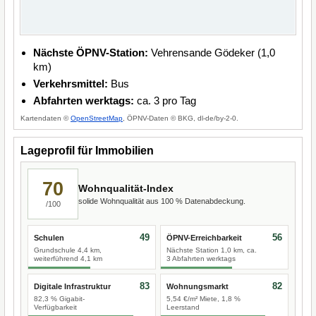
Nächste ÖPNV-Station:
Vehrensande Gödeker (1,0
km)
Verkehrsmittel:
Bus
Abfahrten werktags:
ca. 3 pro Tag
Kartendaten ©
OpenStreetMap
, ÖPNV-Daten © BKG, dl-de/by-2-0.
Lageprofil für Immobilien
70
Wohnqualität-Index
solide Wohnqualität aus 100 % Datenabdeckung.
/100
49
56
Schulen
ÖPNV-Erreichbarkeit
Grundschule 4,4 km,
Nächste Station 1,0 km, ca.
weiterführend 4,1 km
3 Abfahrten werktags
83
82
Digitale Infrastruktur
Wohnungsmarkt
82,3 % Gigabit-
5,54 €/m² Miete, 1,8 %
Verfügbarkeit
Leerstand