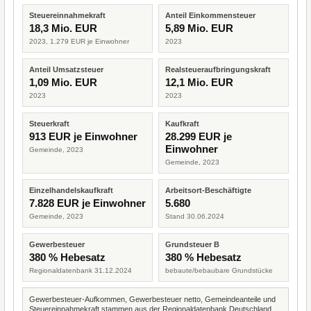
Steuereinnahmekraft
Anteil Einkommensteuer
18,3 Mio. EUR
5,89 Mio. EUR
2023, 1.279 EUR je Einwohner
2023
Anteil Umsatzsteuer
Realsteueraufbringungskraft
1,09 Mio. EUR
12,1 Mio. EUR
2023
2023
Steuerkraft
Kaufkraft
913 EUR je Einwohner
28.299 EUR je
Einwohner
Gemeinde, 2023
Gemeinde, 2023
Einzelhandelskaufkraft
Arbeitsort-Beschäftigte
7.828 EUR je Einwohner
5.680
Gemeinde, 2023
Stand 30.06.2024
Gewerbesteuer
Grundsteuer B
380 % Hebesatz
380 % Hebesatz
Regionaldatenbank 31.12.2024
bebaute/bebaubare Grundstücke
Gewerbesteuer-Aufkommen, Gewerbesteuer netto, Gemeindeanteile und
Steuereinnahmekraft stammen aus der Regionaldatenbank Deutschland