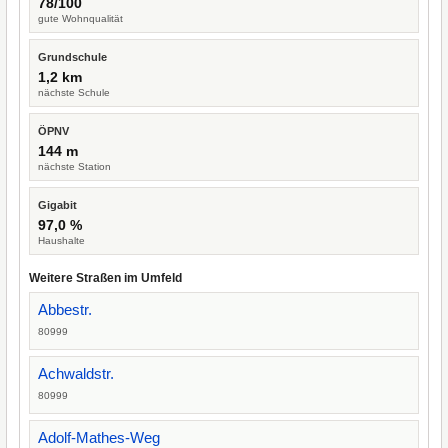
78/100
gute Wohnqualität
Grundschule
1,2 km
nächste Schule
ÖPNV
144 m
nächste Station
Gigabit
97,0 %
Haushalte
Weitere Straßen im Umfeld
Abbestr.
80999
Achwaldstr.
80999
Adolf-Mathes-Weg