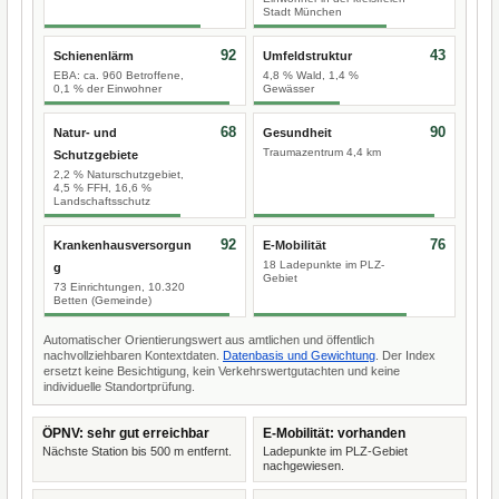
Stadt München
92
43
Schienenlärm
Umfeldstruktur
EBA: ca. 960 Betroffene,
4,8 % Wald, 1,4 %
0,1 % der Einwohner
Gewässer
68
90
Natur- und
Gesundheit
Traumazentrum 4,4 km
Schutzgebiete
2,2 % Naturschutzgebiet,
4,5 % FFH, 16,6 %
Landschaftsschutz
92
76
Krankenhausversorgun
E-Mobilität
18 Ladepunkte im PLZ-
g
Gebiet
73 Einrichtungen, 10.320
Betten (Gemeinde)
Automatischer Orientierungswert aus amtlichen und öffentlich
nachvollziehbaren Kontextdaten.
Datenbasis und Gewichtung
. Der Index
ersetzt keine Besichtigung, kein Verkehrswertgutachten und keine
individuelle Standortprüfung.
ÖPNV: sehr gut erreichbar
E-Mobilität: vorhanden
Nächste Station bis 500 m entfernt.
Ladepunkte im PLZ-Gebiet
nachgewiesen.