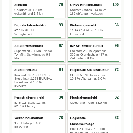
79
100
Schulen
ÖPNV-Erreichbarkeit
Grundschule 1,2 km,
Nächste Station 144 m, ca.
weiterführend 1,4 km
182 Abfahrten werktags
93
66
Digitale Infrastruktur
Wohnungsmarkt
97,0 % Gigabit-
12,89 €/m² Miete, 2,4 %
Verfügbarkeit
Leerstand
97
96
Alltagsversorgung
INKAR-Erreichbarkeit
Supermarkt 2,1 Min., Notfall
Hausarzt 280 m, Apotheke
7,4 Min., Schwimmbad 6,8
395 m, Grundschule 487 m,
Min.
Autobahn 5,8 Min.
94
72
Standortmarkt
Regionale Sozialstruktur
Kaufkraft 36.752 EUR/Ew.,
SGB II 5,9 %, Kinderarmut
Steuerkraft 2.278 EUR/Ew.,
10,2 %, Altersarmut 7,0 %
Einzelhandel 10.564
EUR/Ew.
34
82
Fernstraßenumfeld
Flughafenumfeld
BASt-Zählstelle 1,2 km,
Oberpfaffenhofen 23,5 km
62.356 Kfz/Tag
78
66
Verkehrssicherheit
Regionale
3,4 Unfälle je 1.000
Sicherheitslage
Einwohner
PKS-HZ 6.304 je 100.000
Einwohner in der kreisfreien