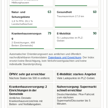
Hildburghausen
63
60
Natur- und
Gesundheit
Traumazentrum 17,0 km
Schutzgebiete
1,6 % FFH, 29,1 %
Landschaftsschutz
79
90
Krankenhausversorgun
E-Mobilität
51 Ladepunkte im PLZ-
g
Gebiet
2 Einrichtungen, 466
Betten (Gemeinde)
Automatischer Orientierungswert aus amtlichen und öffentlich
nachvollziehbaren Kontextdaten.
Datenbasis und Gewichtung
. Der Index
ersetzt keine Besichtigung, kein Verkehrswertgutachten und keine
individuelle Standortprüfung.
ÖPNV: sehr gut erreichbar
E-Mobilität: starkes Angebot
Nächste Station bis 500 m entfernt.
Viele Ladepunkte im PLZ-Gebiet.
Krankenhausversorgung: 2
Nahversorgung: Supermarkt
Einrichtungen in der
schnell erreichbar
Gemeinde
Deutschlandatlas: Pkw-Fahrzeit
zum nächsten
Amtliches Destatis-
Supermarkt/Discounter bis 5
Krankenhausverzeichnis mit
Minuten.
Betten- und Notfallangaben.