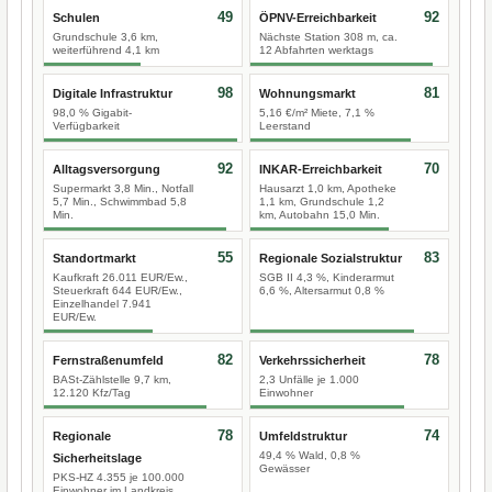
49
92
Schulen
ÖPNV-Erreichbarkeit
Grundschule 3,6 km,
Nächste Station 308 m, ca.
weiterführend 4,1 km
12 Abfahrten werktags
98
81
Digitale Infrastruktur
Wohnungsmarkt
98,0 % Gigabit-
5,16 €/m² Miete, 7,1 %
Verfügbarkeit
Leerstand
92
70
Alltagsversorgung
INKAR-Erreichbarkeit
Supermarkt 3,8 Min., Notfall
Hausarzt 1,0 km, Apotheke
5,7 Min., Schwimmbad 5,8
1,1 km, Grundschule 1,2
Min.
km, Autobahn 15,0 Min.
55
83
Standortmarkt
Regionale Sozialstruktur
Kaufkraft 26.011 EUR/Ew.,
SGB II 4,3 %, Kinderarmut
Steuerkraft 644 EUR/Ew.,
6,6 %, Altersarmut 0,8 %
Einzelhandel 7.941
EUR/Ew.
82
78
Fernstraßenumfeld
Verkehrssicherheit
BASt-Zählstelle 9,7 km,
2,3 Unfälle je 1.000
12.120 Kfz/Tag
Einwohner
78
74
Regionale
Umfeldstruktur
49,4 % Wald, 0,8 %
Sicherheitslage
Gewässer
PKS-HZ 4.355 je 100.000
Einwohner im Landkreis