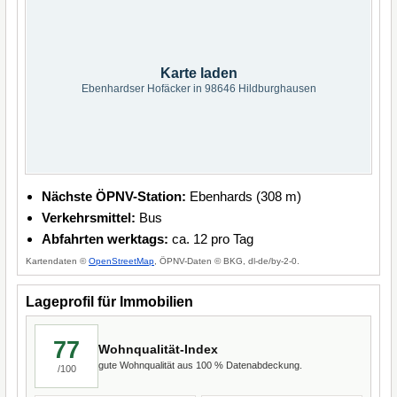
Karte laden
Ebenhardser Hofäcker in 98646 Hildburghausen
Nächste ÖPNV-Station:
Ebenhards (308 m)
Verkehrsmittel:
Bus
Abfahrten werktags:
ca. 12 pro Tag
Kartendaten ©
OpenStreetMap
, ÖPNV-Daten © BKG, dl-de/by-2-0.
Lageprofil für Immobilien
77
Wohnqualität-Index
gute Wohnqualität aus 100 % Datenabdeckung.
/100