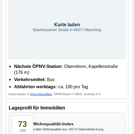
Karte laden
Ebenhausener Straße in 85077 Manching
Nächste ÖPNV-Station:
Oberstimm, Kapellenstraße
(176 m)
Verkehrsmittel:
Bus
Abfahrten werktags:
ca. 100 pro Tag
Kartendaten ©
OpenStreetMap
, ÖPNV-Daten © BKG, dl-de/by-2-0.
Lageprofil für Immobilien
73
Wohnqualität-Index
solide Wohnqualität aus 100 % Datenabdeckung.
/100