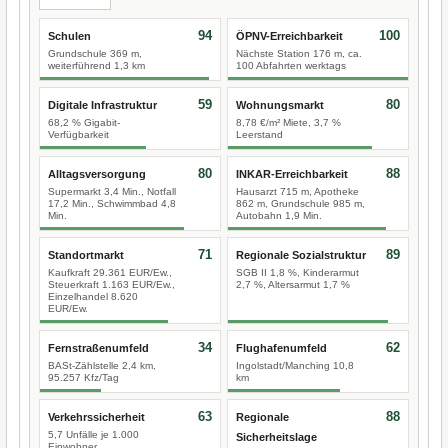
94
100
Schulen
ÖPNV-Erreichbarkeit
Grundschule 369 m,
Nächste Station 176 m, ca.
weiterführend 1,3 km
100 Abfahrten werktags
59
80
Digitale Infrastruktur
Wohnungsmarkt
68,2 % Gigabit-
8,78 €/m² Miete, 3,7 %
Verfügbarkeit
Leerstand
80
88
Alltagsversorgung
INKAR-Erreichbarkeit
Supermarkt 3,4 Min., Notfall
Hausarzt 715 m, Apotheke
17,2 Min., Schwimmbad 4,8
862 m, Grundschule 985 m,
Min.
Autobahn 1,9 Min.
71
89
Standortmarkt
Regionale Sozialstruktur
Kaufkraft 29.361 EUR/Ew.,
SGB II 1,8 %, Kinderarmut
Steuerkraft 1.163 EUR/Ew.,
2,7 %, Altersarmut 1,7 %
Einzelhandel 8.620
EUR/Ew.
34
62
Fernstraßenumfeld
Flughafenumfeld
BASt-Zählstelle 2,4 km,
Ingolstadt/Manching 10,8
95.257 Kfz/Tag
km
63
88
Verkehrssicherheit
Regionale
5,7 Unfälle je 1.000
Sicherheitslage
Einwohner