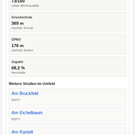
73/100
solide Wohnqualität
Grundschule
369 m
nächste Schule
ÖPNV
176 m
nächste Station
Gigabit
68,2 %
Haushalte
Weitere Straßen im Umfeld
Am Bruckfeld
85077
Am Eichelbaum
85077
Am Kastell