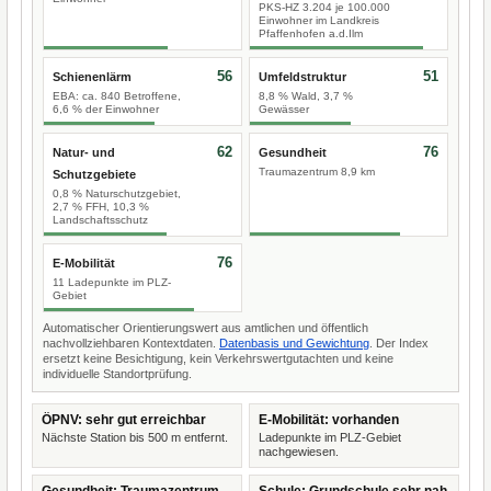
PKS-HZ 3.204 je 100.000
Einwohner im Landkreis
Pfaffenhofen a.d.Ilm
56
51
Schienenlärm
Umfeldstruktur
EBA: ca. 840 Betroffene,
8,8 % Wald, 3,7 %
6,6 % der Einwohner
Gewässer
62
76
Natur- und
Gesundheit
Traumazentrum 8,9 km
Schutzgebiete
0,8 % Naturschutzgebiet,
2,7 % FFH, 10,3 %
Landschaftsschutz
76
E-Mobilität
11 Ladepunkte im PLZ-
Gebiet
Automatischer Orientierungswert aus amtlichen und öffentlich
nachvollziehbaren Kontextdaten.
Datenbasis und Gewichtung
. Der Index
ersetzt keine Besichtigung, kein Verkehrswertgutachten und keine
individuelle Standortprüfung.
ÖPNV: sehr gut erreichbar
E-Mobilität: vorhanden
Nächste Station bis 500 m entfernt.
Ladepunkte im PLZ-Gebiet
nachgewiesen.