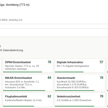
iga. Vormberg (773 m)
g
© BKG, dl-de/by-2-0.
x
0 % Datenabdeckung.
78
57
ÖPNV-Erreichbarkeit
Digitale Infrastruktur
Nächste Station 773 m, ca. 20
66,7 % Gigabit-Verfügbarkeit
Abfahrten werktags
84
78
INKAR-Erreichbarkeit
Standortmarkt
Hausarzt 834 m, Apotheke 1,1
Kaufkraft 32.982 EUR/Ew.,
km, Grundschule 712 m,
Steuerkraft 1.176 EUR/Ew.,
Autobahn 3,4 Min.
Einzelhandel 9.320 EUR/Ew.
62
78
Flughafenumfeld
Verkehrssicherheit
Karlsruhe/Baden-Baden 11,4 km
2,6 Unfälle je 1.000 Einwohner