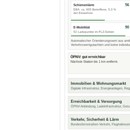
56
Schienenlärm
EBA: ca. 605 Betroffene, 5,3 %
der Einwohner
90
E-Mobilität
52 Ladepunkte im PLZ-Gebiet
Automatischer Orientierungswert aus amtl
Verkehrswertgutachten und keine individue
ÖPNV: gut erreichbar
Nächste Station bis 1 km entfernt.
Immobilien & Wohnungsmarkt
Digitale Infrastruktur, Energieanlagen, Reg
Erreichbarkeit & Versorgung
ÖPNV-Anbindung, Ladeinfrastruktur, Ges
Verkehr, Sicherheit & Lärm
Bundesfernstraßen-Verkehr, Flughafenum