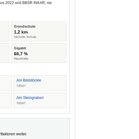
ensus 2022 und BBSR INKAR; sie
Grundschule
1,2 km
nächste Schule
Gigabit
66,7 %
Haushalte
Am Bildstöckle
76547
Am Steingraben
76547
faktoren weiter.