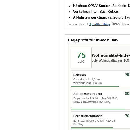
Nächste ÖPNV-Station:
Sinzheim K
Verkehrsmittel:
Bus, Rufbus
Abfahrten werktags:
ca. 20 pro Ta
Kartendaten ©
OpenStreetMap
, ÖPNV-Daten 
Lageprofil für Immobilien
75
Wohnqualität-Inde
gute Wohnqualität aus 10
/100
79
Schulen
Grundschule 1,2 km,
weiterführend 1,4 km
90
Alltagsversorgung
Supermarkt 2,9 Min., Notfall 11,8
Min., Schwimmbad 8,4 Min.
70
Fernstraßenumfeld
BASt-Zählstelle 9,0 km, 71.408
Kfz/Tag