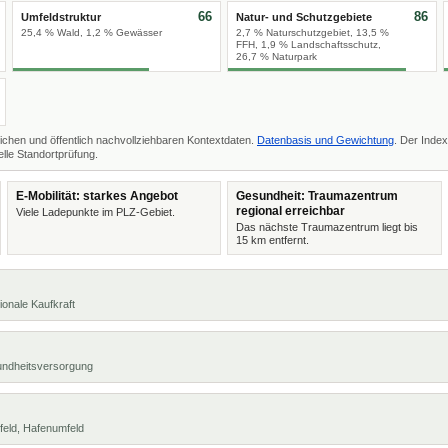
66
86
Umfeldstruktur
Natur- und Schutzgebiete
25,4 % Wald, 1,2 % Gewässer
2,7 % Naturschutzgebiet, 13,5 %
FFH, 1,9 % Landschaftsschutz,
26,7 % Naturpark
ichen und öffentlich nachvollziehbaren Kontextdaten.
Datenbasis und Gewichtung
. Der Index
lle Standortprüfung.
E-Mobilität: starkes Angebot
Gesundheit: Traumazentrum
regional erreichbar
Viele Ladepunkte im PLZ-Gebiet.
Das nächste Traumazentrum liegt bis
15 km entfernt.
ionale Kaufkraft
undheitsversorgung
feld, Hafenumfeld