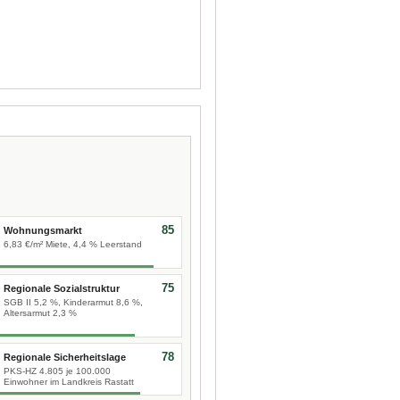
85
Wohnungsmarkt
6,83 €/m² Miete, 4,4 % Leerstand
75
Regionale Sozialstruktur
SGB II 5,2 %, Kinderarmut 8,6 %,
Altersarmut 2,3 %
78
Regionale Sicherheitslage
PKS-HZ 4.805 je 100.000
Einwohner im Landkreis Rastatt