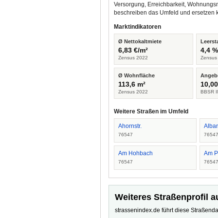
Versorgung, Erreichbarkeit, Wohnungsm
beschreiben das Umfeld und ersetzen 
Marktindikatoren
Ø Nettokaltmiete
Leerst
6,83 €/m²
4,4 
Zensus 2022
Zensus
Ø Wohnfläche
Angeb
113,6 m²
10,00
Zensus 2022
BBSR I
Weitere Straßen im Umfeld
Ahornstr.
Alba
76547
7654
Am Hohbach
Am P
76547
7654
Weiteres Straßenprofil a
strassenindex.de führt diese Straßenda