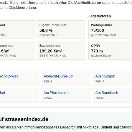
arkt, Sicherheit, Umwelt und Infrastruktur. Die Marktindikatoren stammen aus Z
keine Objektbewertung.
Lagefaktoren
and
Eigentümerquote
Wohnqualität
%
58,8 %
75/100
 2022
Zensus 2022
gute Wohnqualität
otsmiete
Baulandpreis
ÖPNV
 €/m²
199,26 €/m²
773 m
NKAR, Kreis
BBSR INKAR, Kreis
nächste Station
n-Stolz-Weg
Albrecht-Dürer-Str.
Altenburgstr.
7
76547
76547
fad
Am Pfarrzentrum
Am Sandbach
7
76547
76547
uf strassenindex.de
ten als stärker immobilienbezogenes Lageprofil mit Mikrolage, Umfeld und Standort