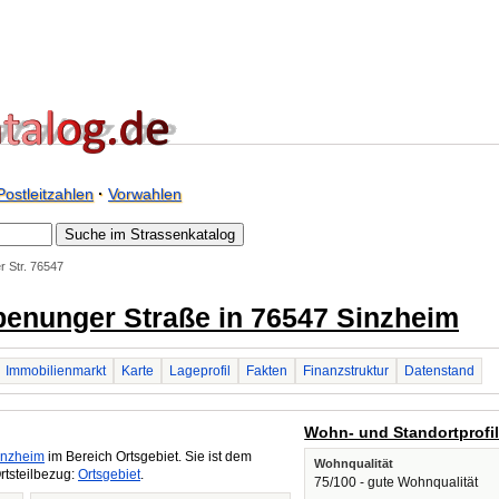
Postleitzahlen
·
Vorwahlen
 Str. 76547
benunger Straße in 76547 Sinzheim
Immobilienmarkt
Karte
Lageprofil
Fakten
Finanzstruktur
Datenstand
Wohn- und Standortprofi
inzheim
im Bereich Ortsgebiet. Sie ist dem
Wohnqualität
rtsteilbezug:
Ortsgebiet
.
75/100 - gute Wohnqualität