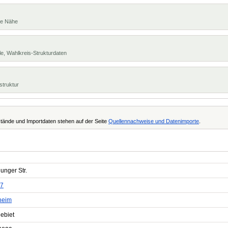
te Nähe
e, Wahlkreis-Strukturdaten
struktur
tände und Importdaten stehen auf der Seite
Quellennachweise und Datenimporte
.
unger Str.
7
heim
ebiet