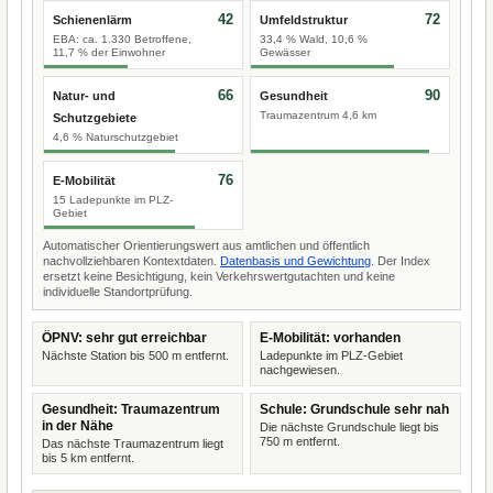
42
72
Schienenlärm
Umfeldstruktur
EBA: ca. 1.330 Betroffene,
33,4 % Wald, 10,6 %
11,7 % der Einwohner
Gewässer
66
90
Natur- und
Gesundheit
Traumazentrum 4,6 km
Schutzgebiete
4,6 % Naturschutzgebiet
76
E-Mobilität
15 Ladepunkte im PLZ-
Gebiet
Automatischer Orientierungswert aus amtlichen und öffentlich
nachvollziehbaren Kontextdaten.
Datenbasis und Gewichtung
. Der Index
ersetzt keine Besichtigung, kein Verkehrswertgutachten und keine
individuelle Standortprüfung.
ÖPNV: sehr gut erreichbar
E-Mobilität: vorhanden
Nächste Station bis 500 m entfernt.
Ladepunkte im PLZ-Gebiet
nachgewiesen.
Gesundheit: Traumazentrum
Schule: Grundschule sehr nah
in der Nähe
Die nächste Grundschule liegt bis
750 m entfernt.
Das nächste Traumazentrum liegt
bis 5 km entfernt.