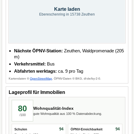
Karte laden
Ebereschenring in 15738 Zeuthen
Nächste ÖPNV-Station:
Zeuthen, Waldpromenade (205
m)
Verkehrsmittel:
Bus
Abfahrten werktags:
ca. 9 pro Tag
Kartendaten ©
OpenStreetMap
, ÖPNV-Daten © BKG, dl-de/by-2-0.
Lageprofil für Immobilien
80
Wohnqualität-Index
gute Wohnqualität aus 100 % Datenabdeckung.
/100
94
94
Schulen
ÖPNV-Erreichbarkeit