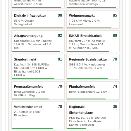
Grundschule 474 m,
Nächste Station 205 m, ca.
weiterführend 1,5 km
9 Abfahrten werktags
98
85
Digitale Infrastruktur
Wohnungsmarkt
98,0 % Gigabit-
7,98 €/m² Miete, 2,9 %
Verfügbarkeit
Leerstand
92
80
Alltagsversorgung
INKAR-Erreichbarkeit
Supermarkt 2,4 Min., Notfall
Hausarzt 707 m, Apotheke
11,6 Min., Schwimmbad 3,6
1,1 km, Grundschule 954
Min.
m, Autobahn 8,9 Min.
81
78
Standortmarkt
Regionale Sozialstruktur
Kaufkraft 34.848 EUR/Ew.,
SGB II 5,4 %, Kinderarmut
Steuerkraft 852 EUR/Ew.,
7,8 %, Altersarmut 1,4 %
Einzelhandel 9.053
EUR/Ew.
70
74
Fernstraßenumfeld
Flughafenumfeld
BASt-Zählstelle 9,1 km,
Berlin-Brandenburg 12,3 km
82.889 Kfz/Tag
78
36
Verkehrssicherheit
Regionale
2,9 Unfälle je 1.000
Sicherheitslage
Einwohner
PKS-HZ 10.732 je 100.000
Einwohner im Landkreis
Dahme-Spreewald