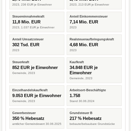
2023, 236 EUR je Einwohner
2023, 213 EUR je Einwohner
Steuereinnahmekraft
Anteil Einkommensteuer
11,8 Mio. EUR
7,14 Mio. EUR
2023, 1.037 EUR je Einwohner
2023
Anteil Umsatzsteuer
Realsteueraufbringungskraft
302 Tsd. EUR
4,68 Mio. EUR
2023
2023
Steuerkraft
Kaufkraft
852 EUR je Einwohner
34.848 EUR je
Einwohner
Gemeinde, 2023
Gemeinde, 2023
Einzelhandelskaufkraft
Arbeitsort-Beschäftigte
9.053 EUR je Einwohner
1.758
Gemeinde, 2023
Stand 30.06.2024
Gewerbesteuer
Grundsteuer B
350 % Hebesatz
217 % Hebesatz
amtlicher Gemeindewert 30.06.2025
bebaute/bebaubare Grundstücke