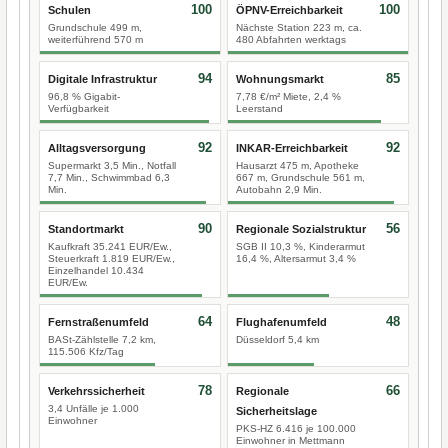
100
100
Schulen
ÖPNV-Erreichbarkeit
Grundschule 499 m,
Nächste Station 223 m, ca.
weiterführend 570 m
480 Abfahrten werktags
94
85
Digitale Infrastruktur
Wohnungsmarkt
96,8 % Gigabit-
7,78 €/m² Miete, 2,4 %
Verfügbarkeit
Leerstand
92
92
Alltagsversorgung
INKAR-Erreichbarkeit
Supermarkt 3,5 Min., Notfall
Hausarzt 475 m, Apotheke
7,7 Min., Schwimmbad 6,3
667 m, Grundschule 561 m,
Min.
Autobahn 2,9 Min.
90
56
Standortmarkt
Regionale Sozialstruktur
Kaufkraft 35.241 EUR/Ew.,
SGB II 10,3 %, Kinderarmut
Steuerkraft 1.819 EUR/Ew.,
16,4 %, Altersarmut 3,4 %
Einzelhandel 10.434
EUR/Ew.
64
48
Fernstraßenumfeld
Flughafenumfeld
BASt-Zählstelle 7,2 km,
Düsseldorf 5,4 km
115.506 Kfz/Tag
78
66
Verkehrssicherheit
Regionale
3,4 Unfälle je 1.000
Sicherheitslage
Einwohner
PKS-HZ 6.416 je 100.000
Einwohner in Mettmann