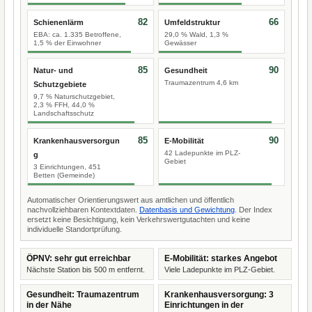
82
66
Schienenlärm
Umfeldstruktur
EBA: ca. 1.335 Betroffene,
29,0 % Wald, 1,3 %
1,5 % der Einwohner
Gewässer
85
90
Natur- und
Gesundheit
Traumazentrum 4,6 km
Schutzgebiete
9,7 % Naturschutzgebiet,
2,3 % FFH, 44,0 %
Landschaftsschutz
85
90
Krankenhausversorgun
E-Mobilität
42 Ladepunkte im PLZ-
g
Gebiet
3 Einrichtungen, 451
Betten (Gemeinde)
Automatischer Orientierungswert aus amtlichen und öffentlich
nachvollziehbaren Kontextdaten.
Datenbasis und Gewichtung
. Der Index
ersetzt keine Besichtigung, kein Verkehrswertgutachten und keine
individuelle Standortprüfung.
ÖPNV: sehr gut erreichbar
E-Mobilität: starkes Angebot
Nächste Station bis 500 m entfernt.
Viele Ladepunkte im PLZ-Gebiet.
Gesundheit: Traumazentrum
Krankenhausversorgung: 3
in der Nähe
Einrichtungen in der