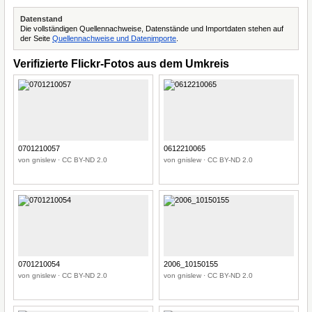
Datenstand
Die vollständigen Quellennachweise, Datenstände und Importdaten stehen auf
der Seite
Quellennachweise und Datenimporte
.
Verifizierte Flickr-Fotos aus dem Umkreis
0701210057
0612210065
von gnislew · CC BY-ND 2.0
von gnislew · CC BY-ND 2.0
0701210054
2006_10150155
von gnislew · CC BY-ND 2.0
von gnislew · CC BY-ND 2.0