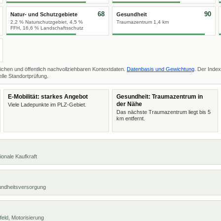
68
90
Natur- und Schutzgebiete
Gesundheit
2,2 % Naturschutzgebiet, 4,5 %
Traumazentrum 1,4 km
FFH, 16,6 % Landschaftsschutz
ichen und öffentlich nachvollziehbaren Kontextdaten.
Datenbasis und Gewichtung
. Der Index
lle Standortprüfung.
E-Mobilität: starkes Angebot
Gesundheit: Traumazentrum in
der Nähe
Viele Ladepunkte im PLZ-Gebiet.
Das nächste Traumazentrum liegt bis 5
km entfernt.
ionale Kaufkraft
undheitsversorgung
eld, Motorisierung