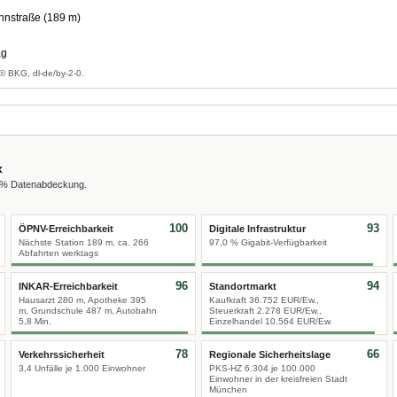
nstraße (189 m)
ag
© BKG, dl-de/by-2-0.
x
0 % Datenabdeckung.
100
93
ÖPNV-Erreichbarkeit
Digitale Infrastruktur
Nächste Station 189 m, ca. 266
97,0 % Gigabit-Verfügbarkeit
Abfahrten werktags
96
94
INKAR-Erreichbarkeit
Standortmarkt
Hausarzt 280 m, Apotheke 395
Kaufkraft 36.752 EUR/Ew.,
m, Grundschule 487 m, Autobahn
Steuerkraft 2.278 EUR/Ew.,
5,8 Min.
Einzelhandel 10.564 EUR/Ew.
78
66
Verkehrssicherheit
Regionale Sicherheitslage
3,4 Unfälle je 1.000 Einwohner
PKS-HZ 6.304 je 100.000
Einwohner in der kreisfreien Stadt
München