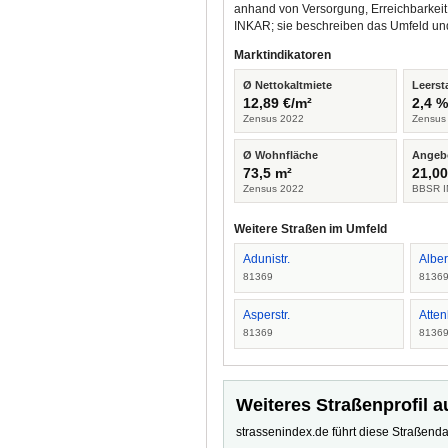
anhand von Versorgung, Erreichbarkeit
INKAR; sie beschreiben das Umfeld un
Marktindikatoren
Ø Nettokaltmiete
Leerst
12,89 €/m²
2,4 
Zensus 2022
Zensus
Ø Wohnfläche
Angeb
73,5 m²
21,00
Zensus 2022
BBSR I
Weitere Straßen im Umfeld
Adunistr.
Alber
81369
8136
Asperstr.
Atten
81369
8136
Weiteres Straßenprofil a
strassenindex.de führt diese Straßenda