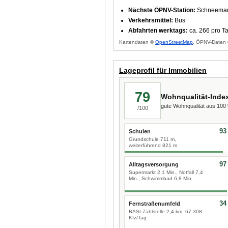
Nächste ÖPNV-Station:
Schneeman
Verkehrsmittel:
Bus
Abfahrten werktags:
ca. 266 pro T
Kartendaten ©
OpenStreetMap
, ÖPNV-Daten 
Lageprofil für Immobilien
79
Wohnqualität-Inde
gute Wohnqualität aus 10
/100
93
Schulen
Grundschule 711 m,
weiterführend 821 m
97
Alltagsversorgung
Supermarkt 2,1 Min., Notfall 7,4
Min., Schwimmbad 6,8 Min.
34
Fernstraßenumfeld
BASt-Zählstelle 2,4 km, 67.308
Kfz/Tag