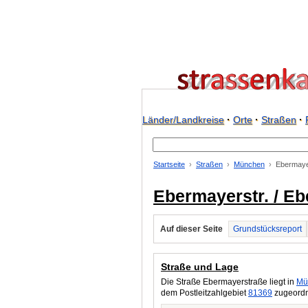
Länder/Landkreise
·
Orte
·
Straßen
·
Startseite
Straßen
München
Ebermaye
Ebermayerstr. / E
Auf dieser Seite
Grundstücksreport
Straße und Lage
Die Straße Ebermayerstraße liegt in
Mü
dem Postleitzahlgebiet
81369
zugeordne