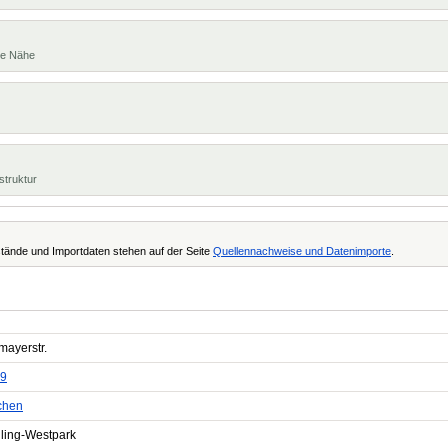
te Nähe
struktur
tände und Importdaten stehen auf der Seite
Quellennachweise und Datenimporte
.
mayerstr.
9
chen
ling-Westpark