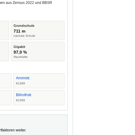
tammen aus Zensus 2022 und BBSR
Grundschule
711 m
nächste Schule
Gigabit
97,0 %
Haushalte
Arnimstr.
81369
Billrothstr.
81369
faktoren weiter.