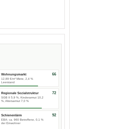
66
Wohnungsmarkt
12,89 €/m² Miete, 2,4 %
Leerstand
72
Regionale Sozialstruktur
SGB II 5,9 %, Kinderarmut 10,2
%, Altersarmut 7,0 %
92
Schienenlärm
EBA: ca. 960 Betroffene, 0,1 %
der Einwohner