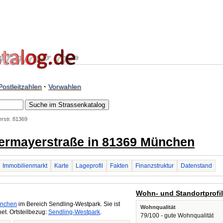
Postleitzahlen
·
Vorwahlen
rstr. 81369
bermayerstraße in 81369 München
Immobilienmarkt
Karte
Lageprofil
Fakten
Finanzstruktur
Datenstand
Wohn- und Standortprofi
nchen
im Bereich Sendling-Westpark. Sie ist
Wohnqualität
t. Ortsteilbezug:
Sendling-Westpark
.
79/100 - gute Wohnqualität