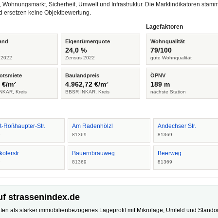
, Wohnungsmarkt, Sicherheit, Umwelt und Infrastruktur. Die Marktindikatoren s
d ersetzen keine Objektbewertung.
Lagefaktoren
and
Eigentümerquote
Wohnqualität
%
24,0 %
79/100
 2022
Zensus 2022
gute Wohnqualität
otsmiete
Baulandpreis
ÖPNV
 €/m²
4.962,72 €/m²
189 m
NKAR, Kreis
BBSR INKAR, Kreis
nächste Station
t-Roßhaupter-Str.
Am Radenhölzl
Andechser Str.
9
81369
81369
koferstr.
Bauernbräuweg
Beerweg
9
81369
81369
uf strassenindex.de
ten als stärker immobilienbezogenes Lageprofil mit Mikrolage, Umfeld und Standort