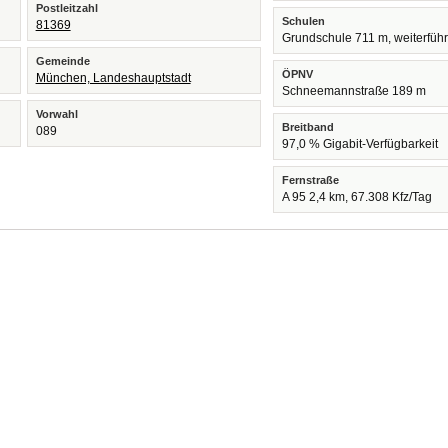
Postleitzahl
Schulen
81369
Grundschule 711 m, weiterfüh
Gemeinde
ÖPNV
München, Landeshauptstadt
Schneemannstraße 189 m
Vorwahl
Breitband
089
97,0 % Gigabit-Verfügbarkeit
Fernstraße
A 95 2,4 km, 67.308 Kfz/Tag