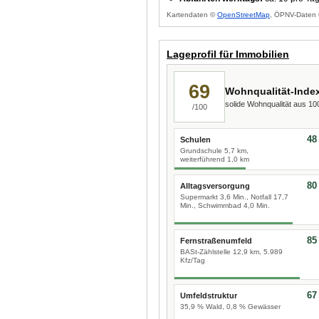
Kartendaten ©
OpenStreetMap
, ÖPNV-Daten 
Lageprofil für Immobilien
69
Wohnqualität-Inde
solide Wohnqualität aus 1
/100
48
Schulen
Grundschule 5,7 km,
weiterführend 1,0 km
80
Alltagsversorgung
Supermarkt 3,6 Min., Notfall 17,7
Min., Schwimmbad 4,0 Min.
85
Fernstraßenumfeld
BASt-Zählstelle 12,9 km, 5.989
Kfz/Tag
67
Umfeldstruktur
35,9 % Wald, 0,8 % Gewässer