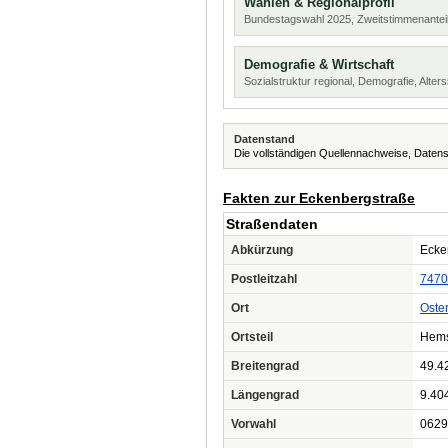
Wahlen & Regionalprofil
Bundestagswahl 2025, Zweitstimmenanteil
Demografie & Wirtschaft
Sozialstruktur regional, Demografie, Alters
Datenstand
Die vollständigen Quellennachweise, Datens
Fakten zur Eckenbergstraße
Straßendaten
Abkürzung
Ecke
Postleitzahl
7470
Ort
Oste
Ortsteil
Hem
Breitengrad
49.4
Längengrad
9.40
Vorwahl
0629