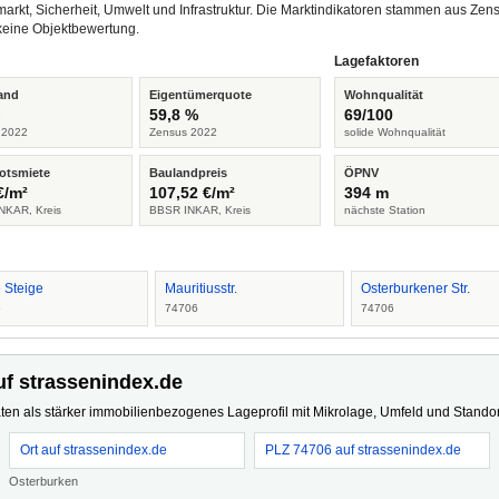
arkt, Sicherheit, Umwelt und Infrastruktur. Die Marktindikatoren stammen aus Z
keine Objektbewertung.
Lagefaktoren
and
Eigentümerquote
Wohnqualität
%
59,8 %
69/100
 2022
Zensus 2022
solide Wohnqualität
otsmiete
Baulandpreis
ÖPNV
€/m²
107,52 €/m²
394 m
NKAR, Kreis
BBSR INKAR, Kreis
nächste Station
 Steige
Mauritiusstr.
Osterburkener Str.
6
74706
74706
uf strassenindex.de
ten als stärker immobilienbezogenes Lageprofil mit Mikrolage, Umfeld und Standort
Ort auf strassenindex.de
PLZ 74706 auf strassenindex.de
Osterburken