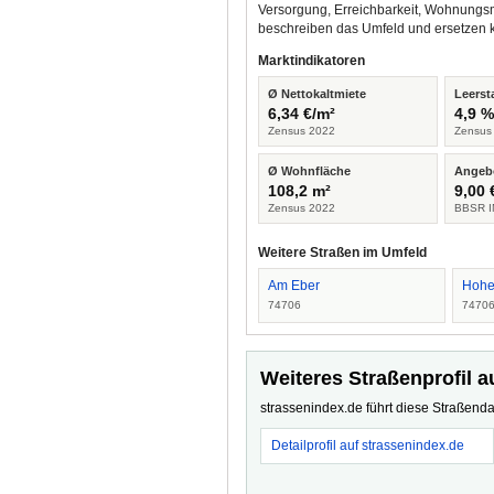
Versorgung, Erreichbarkeit, Wohnungsm
beschreiben das Umfeld und ersetzen 
Marktindikatoren
Ø Nettokaltmiete
Leerst
6,34 €/m²
4,9 
Zensus 2022
Zensus
Ø Wohnfläche
Angeb
108,2 m²
9,00 
Zensus 2022
BBSR I
Weitere Straßen im Umfeld
Am Eber
Hohe
74706
7470
Weiteres Straßenprofil a
strassenindex.de führt diese Straßenda
Detailprofil auf strassenindex.de