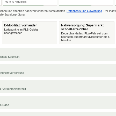
99,8 % Naturpark
ichen und öffentlich nachvollziehbaren Kontextdaten.
Datenbasis und Gewichtung
. Der Index
lle Standortprüfung.
E-Mobilität: vorhanden
Nahversorgung: Supermarkt
schnell erreichbar
Ladepunkte im PLZ-Gebiet
nachgewiesen.
Deutschlandatlas: Pkw-Fahrzeit zum
nächsten Supermarkt/Discounter bis 5
Minuten.
ionale Kaufkraft
undheitsversorgung
, Verkehrssicherheit
te Nähe