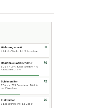
90
Wohnungsmarkt
6,34 €/m² Miete, 4,9 % Leerstand
80
Regionale Sozialstruktur
SGB II 4,2 %, Kinderarmut 6,7 %,
Altersarmut 2,3 %
42
Schienenlärm
EBA: ca. 705 Betroffene, 10,8 %
der Einwohner
76
E-Mobilität
8 Ladepunkte im PLZ-Gebiet