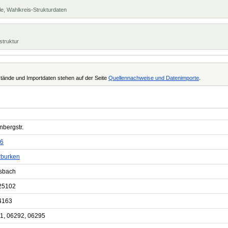
e, Wahlkreis-Strukturdaten
struktur
tände und Importdaten stehen auf der Seite
Quellennachweise und Datenimporte
.
nbergstr.
6
rburken
sbach
25102
4163
1, 06292, 06295