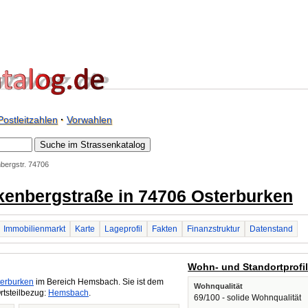
Postleitzahlen
·
Vorwahlen
bergstr. 74706
ckenbergstraße in 74706 Osterburken
Immobilienmarkt
Karte
Lageprofil
Fakten
Finanzstruktur
Datenstand
Wohn- und Standortprofi
terburken
im Bereich Hemsbach. Sie ist dem
Wohnqualität
rtsteilbezug:
Hemsbach
.
69/100 - solide Wohnqualität