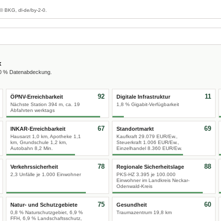
© BKG, dl-de/by-2-0.
x
00 % Datenabdeckung.
92
11
ÖPNV-Erreichbarkeit
Digitale Infrastruktur
Nächste Station 394 m, ca. 19
1,8 % Gigabit-Verfügbarkeit
Abfahrten werktags
67
69
INKAR-Erreichbarkeit
Standortmarkt
Hausarzt 1,0 km, Apotheke 1,1
Kaufkraft 29.079 EUR/Ew.,
km, Grundschule 1,2 km,
Steuerkraft 1.006 EUR/Ew.,
Autobahn 8,2 Min.
Einzelhandel 8.360 EUR/Ew.
78
88
Verkehrssicherheit
Regionale Sicherheitslage
2,3 Unfälle je 1.000 Einwohner
PKS-HZ 3.395 je 100.000
Einwohner im Landkreis Neckar-
Odenwald-Kreis
75
60
Natur- und Schutzgebiete
Gesundheit
0,8 % Naturschutzgebiet, 6,9 %
Traumazentrum 19,8 km
FFH, 6,9 % Landschaftsschutz,