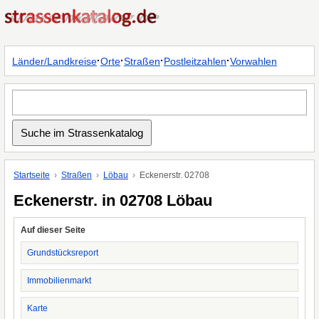
·
·
·
·
Länder/Landkreise
Orte
Straßen
Postleitzahlen
Vorwahlen
Startseite
Straßen
Löbau
Eckenerstr. 02708
Eckenerstr. in 02708 Löbau
Auf dieser Seite
Grundstücksreport
Immobilienmarkt
Karte