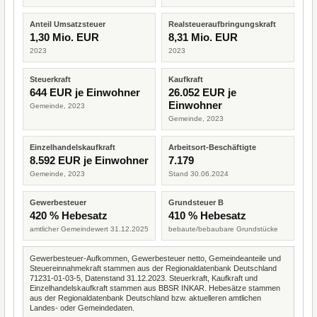
Anteil Umsatzsteuer
Realsteueraufbringungskraft
1,30 Mio. EUR
8,31 Mio. EUR
2023
2023
Steuerkraft
Kaufkraft
644 EUR je Einwohner
26.052 EUR je
Einwohner
Gemeinde, 2023
Gemeinde, 2023
Einzelhandelskaufkraft
Arbeitsort-Beschäftigte
8.592 EUR je Einwohner
7.179
Gemeinde, 2023
Stand 30.06.2024
Gewerbesteuer
Grundsteuer B
420 % Hebesatz
410 % Hebesatz
amtlicher Gemeindewert 31.12.2025
bebaute/bebaubare Grundstücke
Gewerbesteuer-Aufkommen, Gewerbesteuer netto, Gemeindeanteile und
Steuereinnahmekraft stammen aus der Regionaldatenbank Deutschland
71231-01-03-5, Datenstand 31.12.2023. Steuerkraft, Kaufkraft und
Einzelhandelskaufkraft stammen aus BBSR INKAR. Hebesätze stammen
aus der Regionaldatenbank Deutschland bzw. aktuelleren amtlichen
Landes- oder Gemeindedaten.