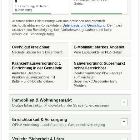
g
Gebiet
1 Einrichtung, 0 Betten
(Gemeinde)
Automatischer Orientierungswert aus amtlichen und öffentlich
nachvollziehbaren Kontextdaten.
Datenbasis und Gewichtung
. Der Index
ersetzt keine Besichtigung, kein Verkehrswertgutachten und keine
individuelle Standortprüfung.
ÖPNV: gut erreichbar
E-Mobilität: starkes Angebot
Nächste Station bis 1 km entfernt.
Viele Ladepunkte im PLZ-Gebiet.
Krankenhausversorgung: 1
Nahversorgung: Supermarkt
Einrichtung in der Gemeinde
schnell erreichbar
Amtliches Destatis-
Deutschlandatlas: Pkw-Fahrzeit
Krankenhausverzeichnis mit
zum nächsten
Betten- und Notfallangaben.
Supermarkt/Discounter bis 5
Minuten.
Immobilien & Wohnungsmarkt
Digitale Infrastruktur, Photovoltaik in der Straße, Energieanlagen
Erreichbarkeit & Versorgung
ÖPNV-Anbindung, Ladeinfrastruktur, Gesundheitsversorgung
Verkehr, Sicherheit & Lärm