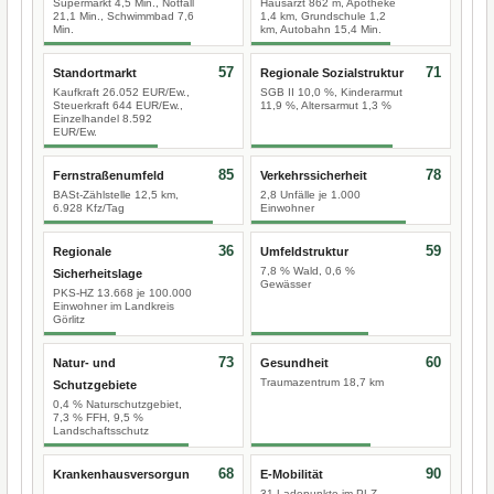
Supermarkt 4,5 Min., Notfall
Hausarzt 862 m, Apotheke
21,1 Min., Schwimmbad 7,6
1,4 km, Grundschule 1,2
Min.
km, Autobahn 15,4 Min.
57
71
Standortmarkt
Regionale Sozialstruktur
Kaufkraft 26.052 EUR/Ew.,
SGB II 10,0 %, Kinderarmut
Steuerkraft 644 EUR/Ew.,
11,9 %, Altersarmut 1,3 %
Einzelhandel 8.592
EUR/Ew.
85
78
Fernstraßenumfeld
Verkehrssicherheit
BASt-Zählstelle 12,5 km,
2,8 Unfälle je 1.000
6.928 Kfz/Tag
Einwohner
36
59
Regionale
Umfeldstruktur
7,8 % Wald, 0,6 %
Sicherheitslage
Gewässer
PKS-HZ 13.668 je 100.000
Einwohner im Landkreis
Görlitz
73
60
Natur- und
Gesundheit
Traumazentrum 18,7 km
Schutzgebiete
0,4 % Naturschutzgebiet,
7,3 % FFH, 9,5 %
Landschaftsschutz
68
90
Krankenhausversorgun
E-Mobilität
31 Ladepunkte im PLZ-