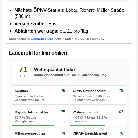
Nächste ÖPNV-Station:
Löbau Richard-Müller-Straße
(586 m)
Verkehrsmittel:
Bus
Abfahrten werktags:
ca. 21 pro Tag
Kartendaten ©
OpenStreetMap
, ÖPNV-Daten © BKG, dl-de/by-2-0.
Lageprofil für Immobilien
71
Wohnqualität-Index
solide Wohnqualität aus 100 % Datenabdeckung.
/100
75
78
Schulen
ÖPNV-Erreichbarkeit
Grundschule 1,7 km,
Nächste Station 586 m, ca.
weiterführend 663 m
21 Abfahrten werktags
75
63
Digitale Infrastruktur
Wohnungsmarkt
76,7 % Gigabit-
4,64 €/m² Miete, 13,2 %
Verfügbarkeit
Leerstand
74
70
Alltagsversorgung
INKAR-Erreichbarkeit