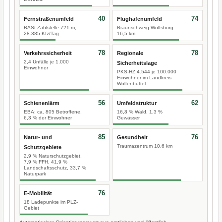
40
74
Fernstraßenumfeld
Flughafenumfeld
BASt-Zählstelle 721 m,
Braunschweig-Wolfsburg
28.385 Kfz/Tag
16,5 km
78
78
Verkehrssicherheit
Regionale
2,4 Unfälle je 1.000
Sicherheitslage
Einwohner
PKS-HZ 4.544 je 100.000
Einwohner im Landkreis
Wolfenbüttel
56
62
Schienenlärm
Umfeldstruktur
EBA: ca. 805 Betroffene,
16,8 % Wald, 1,3 %
6,3 % der Einwohner
Gewässer
85
76
Natur- und
Gesundheit
Traumazentrum 10,6 km
Schutzgebiete
2,9 % Naturschutzgebiet,
7,9 % FFH, 41,9 %
Landschaftsschutz, 33,7 %
Naturpark
76
E-Mobilität
18 Ladepunkte im PLZ-
Gebiet