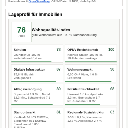
Kartendaten ©
OpenStreetMap
, ÖPNV-Daten © BKG, dl-de/by-2-0.
Lageprofil für Immobilien
76
Wohnqualität-Index
gute Wohnqualität aus 100 % Datenabdeckung.
/100
78
100
Schulen
ÖPNV-Erreichbarkeit
Grundschule 182 m,
Nächste Station 189 m, ca.
weiterführend 6,4 km
10 Abfahrten werktags
87
90
Digitale Infrastruktur
Wohnungsmarkt
85,6 % Gigabit-
6,00 €/m² Miete, 4,0 %
Verfügbarkeit
Leerstand
80
68
Alltagsversorgung
INKAR-Erreichbarkeit
Supermarkt 4,9 Min., Notfall
Hausarzt 1,6 km, Apotheke
12,3 Min., Schwimmbad 7,1
2,3 km, Grundschule 1,7
Min.
km, Autobahn 2,8 Min.
81
63
Standortmarkt
Regionale Sozialstruktur
Kaufkraft 34.405 EUR/Ew.,
SGB II 8,2 %, Kinderarmut
Steuerkraft 881 EUR/Ew.,
12,8 %, Altersarmut 2,7 %
Einzelhandel 8.850
EUR/Ew.