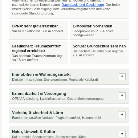
Automatischer Orientierungswert aus amtlichen und öffentlich
nachvollziehbaren Kontextdaten.
Datenbasis und Gewichtung
. Der Index
ersetzt keine Besichtigung, kein Verkehrswertgutachten und keine
individuelle Standortprüfung.
ÖPNV: sehr gut erreichbar
E-Mobilität: vorhanden
Nächste Station bis 500 m entfernt.
Ladepunkte im PLZ-Gebiet
nachgewiesen.
Gesundheit: Traumazentrum
Schule: Grundschule sehr nah
regional erreichbar
Die nächste Grundschule liegt bis
750 m entfernt.
Das nächste Traumazentrum liegt
bis 15 km entfernt.
Immobilien & Wohnungsmarkt
Digitale Infrastruktur, Energieanlagen, Regionale Kaufkraft
Erreichbarkeit & Versorgung
ÖPNV-Anbindung, Ladeinfrastruktur, Gesundheitsversorgung
Verkehr, Sicherheit & Lärm
Bundesfernstraßen-Verkehr, Flughafenumfeld, Hafenumfeld
Natur, Umwelt & Kultur
Kulturumfeld, Schutzgebiete, Schutzgebiete Nähe