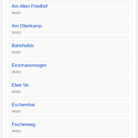
Am Alten Friedhof
38162
Am Oberkamp
38162
Bahnhofstr.
38162
Eickmarsmorgen
38162
Elwe Str.
38162
Eschernhai
38162
Fischerweg
38162