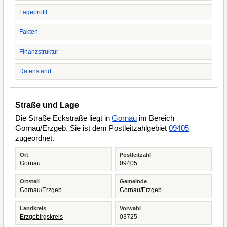
Lageprofil
Fakten
Finanzstruktur
Datenstand
Straße und Lage
Die Straße Eckstraße liegt in
Gornau
im Bereich
Gornau/Erzgeb. Sie ist dem Postleitzahlgebiet
09405
zugeordnet.
Ort
Postleitzahl
Gornau
09405
Ortsteil
Gemeinde
Gornau/Erzgeb
Gornau/Erzgeb.
Landkreis
Vorwahl
Erzgebirgskreis
03725