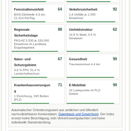
64
92
Fernstraßenumfeld
Verkehrssicherheit
BASt-Zählstelle 4,3 km,
1,6 Unfälle je 1.000
21.314 Kfz/Tag
Einwohner
88
62
Regionale
Umfeldstruktur
14,8 % Wald, 0,5 %
Sicherheitslage
Gewässer
PKS-HZ 3.530 je 100.000
Einwohner im Landkreis
Erzgebirgskreis
67
90
Natur- und
Gesundheit
Traumazentrum 4,4 km
Schutzgebiete
3,8 % FFH, 51,4 %
Landschaftsschutz
71
90
Krankenhausversorgun
E-Mobilität
24 Ladepunkte im PLZ-
g
Gebiet
1 Einrichtung, 345 Betten
(PLZ)
Automatischer Orientierungswert aus amtlichen und öffentlich
nachvollziehbaren Kontextdaten.
Datenbasis und Gewichtung
. Der Index
ersetzt keine Besichtigung, kein Verkehrswertgutachten und keine
individuelle Standortprüfung.