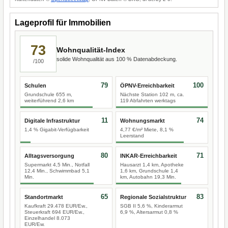
Lageprofil für Immobilien
73
Wohnqualität-Index
solide Wohnqualität aus 100 % Datenabdeckung.
/100
79
100
Schulen
ÖPNV-Erreichbarkeit
Grundschule 655 m,
Nächste Station 102 m, ca.
weiterführend 2,6 km
119 Abfahrten werktags
11
74
Digitale Infrastruktur
Wohnungsmarkt
1,4 % Gigabit-Verfügbarkeit
4,77 €/m² Miete, 8,1 %
Leerstand
80
71
Alltagsversorgung
INKAR-Erreichbarkeit
Supermarkt 4,5 Min., Notfall
Hausarzt 1,4 km, Apotheke
12,4 Min., Schwimmbad 5,1
1,6 km, Grundschule 1,4
Min.
km, Autobahn 19,3 Min.
65
83
Standortmarkt
Regionale Sozialstruktur
Kaufkraft 29.478 EUR/Ew.,
SGB II 5,6 %, Kinderarmut
Steuerkraft 694 EUR/Ew.,
6,9 %, Altersarmut 0,8 %
Einzelhandel 8.073
EUR/Ew.