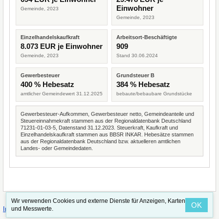
Einwohner
Gemeinde, 2023
Gemeinde, 2023
Einzelhandelskaufkraft
Arbeitsort-Beschäftigte
8.073 EUR je Einwohner
909
Gemeinde, 2023
Stand 30.06.2024
Gewerbesteuer
Grundsteuer B
400 % Hebesatz
384 % Hebesatz
amtlicher Gemeindewert 31.12.2025
bebaute/bebaubare Grundstücke
Gewerbesteuer-Aufkommen, Gewerbesteuer netto, Gemeindeanteile und
Steuereinnahmekraft stammen aus der Regionaldatenbank Deutschland
71231-01-03-5, Datenstand 31.12.2023. Steuerkraft, Kaufkraft und
Einzelhandelskaufkraft stammen aus BBSR INKAR. Hebesätze stammen
aus der Regionaldatenbank Deutschland bzw. aktuelleren amtlichen
Landes- oder Gemeindedaten.
Wir verwenden Cookies und externe Dienste für Anzeigen, Karten
OK
·
·
und Messwerte.
Impressum
Straßenindex
Valid CSS