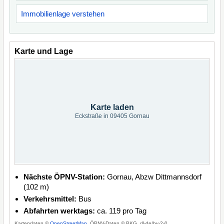
Immobilienlage verstehen
Karte und Lage
Karte laden
Eckstraße in 09405 Gornau
Nächste ÖPNV-Station:
Gornau, Abzw Dittmannsdorf
(102 m)
Verkehrsmittel:
Bus
Abfahrten werktags:
ca. 119 pro Tag
Kartendaten ©
OpenStreetMap
, ÖPNV-Daten © BKG, dl-de/by-2-0.