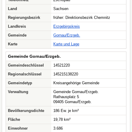
Land
Sachsen
Regierungsbezirk
früher: Direktionsbezirk Chemnitz
Landkreis
Erzgebirgskreis
Gemeinde
Gornau/Erzgeb.
Karte
Karte und Lage
Gemeinde Gornau/Erzgeb.
Gemeindeschlüssel
14521220
Regionalschlüssel
145215138220
Gemeindetyp
Kreisangehörige Gemeinde
Verwaltung
Gemeinde Gornau/Erzgeb.
Rathausplatz 5
09405 Gornau/Erzgeb.
Bevölkerungsdichte
186 Ew. je km²
Fläche
19,78 km²
Einwohner
3.686