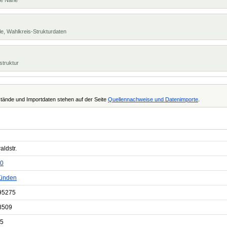
te Nähe
e, Wahlkreis-Strukturdaten
struktur
tände und Importdaten stehen auf der Seite
Quellennachweise und Datenimporte
.
ldstr.
0
ünden
95275
8509
5