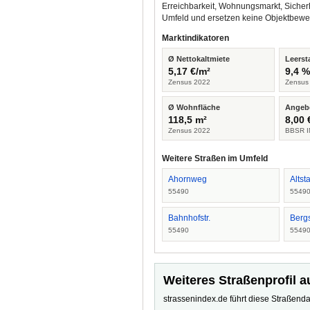
Erreichbarkeit, Wohnungsmarkt, Sicher
Umfeld und ersetzen keine Objektbewe
Marktindikatoren
Ø Nettokaltmiete
Leerst
5,17 €/m²
9,4 
Zensus 2022
Zensus
Ø Wohnfläche
Angeb
118,5 m²
8,00 
Zensus 2022
BBSR I
Weitere Straßen im Umfeld
Ahornweg
Altst
55490
5549
Bahnhofstr.
Bergs
55490
5549
Weiteres Straßenprofil a
strassenindex.de führt diese Straßenda