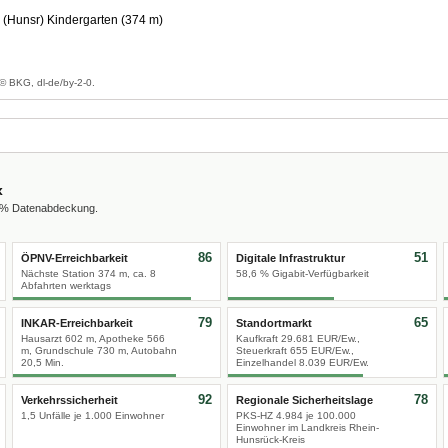
Hunsr) Kindergarten (374 m)
© BKG, dl-de/by-2-0.
x
0 % Datenabdeckung.
86
51
ÖPNV-Erreichbarkeit
Digitale Infrastruktur
Nächste Station 374 m, ca. 8
58,6 % Gigabit-Verfügbarkeit
Abfahrten werktags
79
65
INKAR-Erreichbarkeit
Standortmarkt
Hausarzt 602 m, Apotheke 566
Kaufkraft 29.681 EUR/Ew.,
m, Grundschule 730 m, Autobahn
Steuerkraft 655 EUR/Ew.,
20,5 Min.
Einzelhandel 8.039 EUR/Ew.
92
78
Verkehrssicherheit
Regionale Sicherheitslage
1,5 Unfälle je 1.000 Einwohner
PKS-HZ 4.984 je 100.000
Einwohner im Landkreis Rhein-
Hunsrück-Kreis