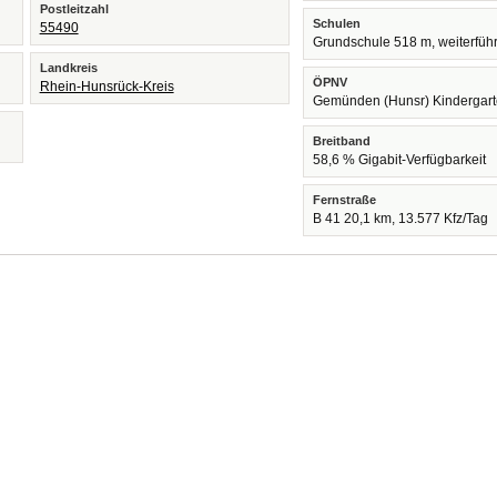
Postleitzahl
Schulen
55490
Grundschule 518 m, weiterfüh
Landkreis
ÖPNV
Rhein-Hunsrück-Kreis
Gemünden (Hunsr) Kindergar
Breitband
58,6 % Gigabit-Verfügbarkeit
Fernstraße
B 41 20,1 km, 13.577 Kfz/Tag