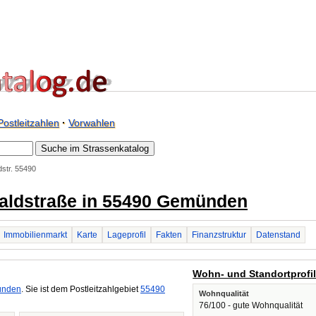
Postleitzahlen
·
Vorwahlen
str. 55490
waldstraße in 55490 Gemünden
Immobilienmarkt
Karte
Lageprofil
Fakten
Finanzstruktur
Datenstand
Wohn- und Standortprofi
nden
. Sie ist dem Postleitzahlgebiet
55490
Wohnqualität
76/100 - gute Wohnqualität