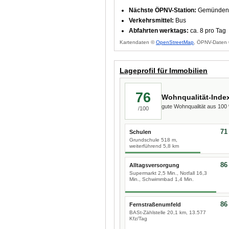
Nächste ÖPNV-Station:
Gemünden (
Verkehrsmittel:
Bus
Abfahrten werktags:
ca. 8 pro Tag
Kartendaten ©
OpenStreetMap
, ÖPNV-Daten 
Lageprofil für Immobilien
76
Wohnqualität-Inde
gute Wohnqualität aus 10
/100
71
Schulen
Grundschule 518 m,
weiterführend 5,8 km
86
Alltagsversorgung
Supermarkt 2,5 Min., Notfall 16,3
Min., Schwimmbad 1,4 Min.
86
Fernstraßenumfeld
BASt-Zählstelle 20,1 km, 13.577
Kfz/Tag