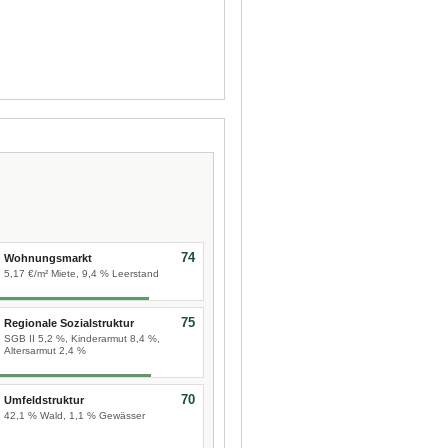
74
Wohnungsmarkt
5,17 €/m² Miete, 9,4 % Leerstand
75
Regionale Sozialstruktur
SGB II 5,2 %, Kinderarmut 8,4 %,
Altersarmut 2,4 %
70
Umfeldstruktur
42,1 % Wald, 1,1 % Gewässer