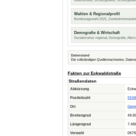
Kulturumfeld, Schutzgebiete, Schutzgebie
Wahlen & Regionalprofil
Bundestagswahl 2025, Zweitstimmenanteil
Demografie & Wirtschaft
Sozialstruktur regional, Demografie, Alters
Datenstand
Die vollständigen Quellennachweise, Datens
Fakten zur Eckwaldstraße
Straßendaten
Abkürzung
Eckwa
Postleitzahl
5549
Ort
Gem
Breitengrad
49.8
Längengrad
7.48
Vorwahl
0676