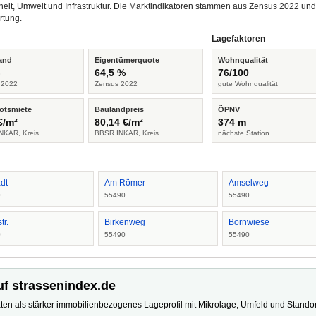
heit, Umwelt und Infrastruktur. Die Marktindikatoren stammen aus Zensus 2022 u
rtung.
Lagefaktoren
and
Eigentümerquote
Wohnqualität
%
64,5 %
76/100
 2022
Zensus 2022
gute Wohnqualität
otsmiete
Baulandpreis
ÖPNV
€/m²
80,14 €/m²
374 m
NKAR, Kreis
BBSR INKAR, Kreis
nächste Station
adt
Am Römer
Amselweg
0
55490
55490
tr.
Birkenweg
Bornwiese
0
55490
55490
uf strassenindex.de
ten als stärker immobilienbezogenes Lageprofil mit Mikrolage, Umfeld und Standort