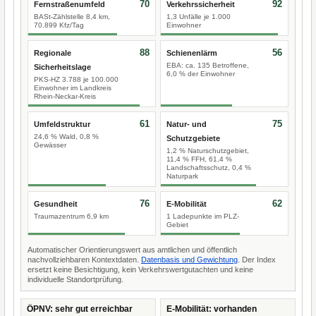
70
92
Fernstraßenumfeld
Verkehrssicherheit
BASt-Zählstelle 8,4 km,
1,3 Unfälle je 1.000
70.899 Kfz/Tag
Einwohner
88
56
Regionale
Schienenlärm
EBA: ca. 135 Betroffene,
Sicherheitslage
6,0 % der Einwohner
PKS-HZ 3.788 je 100.000
Einwohner im Landkreis
Rhein-Neckar-Kreis
61
75
Umfeldstruktur
Natur- und
24,6 % Wald, 0,8 %
Schutzgebiete
Gewässer
1,2 % Naturschutzgebiet,
11,4 % FFH, 61,4 %
Landschaftsschutz, 0,4 %
Naturpark
76
62
Gesundheit
E-Mobilität
Traumazentrum 6,9 km
1 Ladepunkte im PLZ-
Gebiet
Automatischer Orientierungswert aus amtlichen und öffentlich
nachvollziehbaren Kontextdaten.
Datenbasis und Gewichtung
. Der Index
ersetzt keine Besichtigung, kein Verkehrswertgutachten und keine
individuelle Standortprüfung.
ÖPNV: sehr gut erreichbar
E-Mobilität: vorhanden