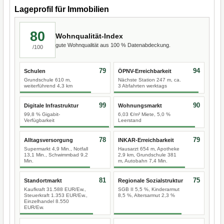
Lageprofil für Immobilien
80
Wohnqualität-Index
gute Wohnqualität aus 100 % Datenabdeckung.
/100
79
94
Schulen
ÖPNV-Erreichbarkeit
Grundschule 610 m,
Nächste Station 247 m, ca.
weiterführend 4,3 km
3 Abfahrten werktags
99
90
Digitale Infrastruktur
Wohnungsmarkt
99,8 % Gigabit-
6,03 €/m² Miete, 5,0 %
Verfügbarkeit
Leerstand
78
79
Alltagsversorgung
INKAR-Erreichbarkeit
Supermarkt 4,9 Min., Notfall
Hausarzt 654 m, Apotheke
13,1 Min., Schwimmbad 9,2
2,9 km, Grundschule 381
Min.
m, Autobahn 7,4 Min.
81
75
Standortmarkt
Regionale Sozialstruktur
Kaufkraft 31.588 EUR/Ew.,
SGB II 5,5 %, Kinderarmut
Steuerkraft 1.353 EUR/Ew.,
8,5 %, Altersarmut 2,3 %
Einzelhandel 8.550
EUR/Ew.