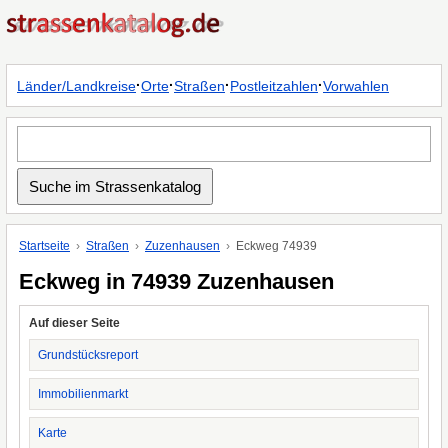
·
·
·
·
Länder/Landkreise
Orte
Straßen
Postleitzahlen
Vorwahlen
Startseite
Straßen
Zuzenhausen
Eckweg 74939
Eckweg in 74939 Zuzenhausen
Auf dieser Seite
Grundstücksreport
Immobilienmarkt
Karte