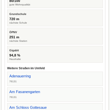
80/100
gute Wohnqualität
Grundschule
720 m
nächste Schule
ÖPNV
251 m
nächste Station
Gigabit
94,8 %
Haushalte
Weitere Straßen im Umfeld
Adenauerring
76131
Am Fasanengarten
76131
Am Schloss Gottesaue