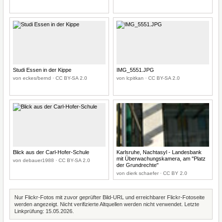
Studi Essen in der Kippe
IMG_5551.JPG
von eckes/bernd · CC BY-SA 2.0
von lcpitkan · CC BY-SA 2.0
Blick aus der Carl-Hofer-Schule
Karlsruhe, Nachtasyl - Landesbank
mit Überwachungskamera, am "Platz
von debauer1988 · CC BY-SA 2.0
der Grundrechte"
von dierk schaefer · CC BY 2.0
Nur Flickr-Fotos mit zuvor geprüfter Bild-URL und erreichbarer Flickr-Fotoseite
werden angezeigt. Nicht verifizierte Altquellen werden nicht verwendet. Letzte
Linkprüfung: 15.05.2026.