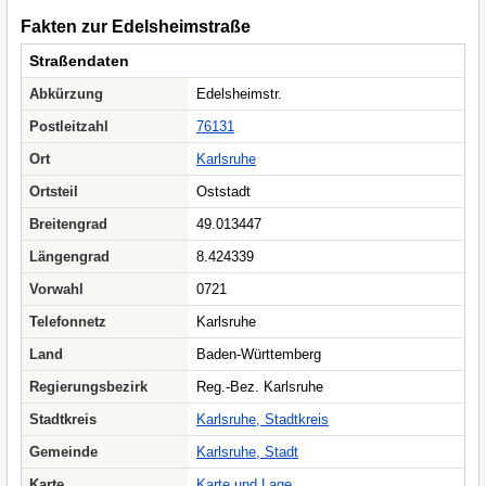
Fakten zur Edelsheimstraße
Straßendaten
Abkürzung
Edelsheimstr.
Postleitzahl
76131
Ort
Karlsruhe
Ortsteil
Oststadt
Breitengrad
49.013447
Längengrad
8.424339
Vorwahl
0721
Telefonnetz
Karlsruhe
Land
Baden-Württemberg
Regierungsbezirk
Reg.-Bez. Karlsruhe
Stadtkreis
Karlsruhe, Stadtkreis
Gemeinde
Karlsruhe, Stadt
Karte
Karte und Lage