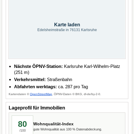
Karte laden
Edelsheimstraße in 76131 Karlsruhe
Nächste ÖPNV-Station:
Karlsruhe Karl-Wilhelm-Platz
(251 m)
Verkehrsmittel:
Straßenbahn
Abfahrten werktags:
ca. 287 pro Tag
Kartendaten ©
OpenStreetMap
, ÖPNV-Daten © BKG, dl-de/by-2-0.
Lageprofil für Immobilien
80
Wohnqualität-Index
gute Wohnqualität aus 100 % Datenabdeckung.
/100