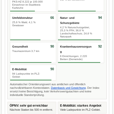
PKS-HZ 8.222 je 100.000
Einwohner im Stadtkreis
Karlsruhe
66
94
Umfeldstruktur
Natur- und
25,6 % Wald, 4,1 %
Schutzgebiete
Gewässer
4,2 % Naturschutzgebiet,
25,3 % FFH, 36,6 %
Landschaftsschutz, 24,6 %
Naturpark
90
92
Gesundheit
Krankenhausversorgun
Traumazentrum 3,7 km
g
6 Einrichtungen, 2.220
Betten (Gemeinde)
90
E-Mobilität
94 Ladepunkte im PLZ-
Gebiet
Automatischer Orientierungswert aus amtlichen und öffentlich
nachvollziehbaren Kontextdaten.
Datenbasis und Gewichtung
. Der Index
ersetzt keine Besichtigung, kein Verkehrswertgutachten und keine
individuelle Standortprüfung.
ÖPNV: sehr gut erreichbar
E-Mobilität: starkes Angebot
Nächste Station bis 500 m entfernt.
Viele Ladepunkte im PLZ-Gebiet.