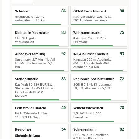
86
98
Schulen
ÖPNV-Erreichbarkeit
Grundschule 720 m,
Nächste Station 251 m, ca.
weiterführend 1,1 km
287 Abfahrten werktags
83
75
Digitale Infrastruktur
Wohnungsmarkt
94,8 % Gigabit-
8,46 €/m² Miete, 3,2 %
Verfügbarkeit
Leerstand
92
93
Alltagsversorgung
INKAR-Erreichbarkeit
Supermarkt 2,7 Min., Notfall
Hausarzt 526 m, Apotheke
8,5 Min., Schwimmbad 5,5
450 m, Grundschule 464 m,
Min.
Autobahn 7,8 Min.
83
72
Standortmarkt
Regionale Sozialstruktur
Kaufkraft 30.439 EUR/Ew.,
SGB II 6,2 %, Kinderarmut
Steuerkraft 1.645 EUR/Ew.,
10,5 %, Altersarmut 5,4 %
Einzelhandel 9.612
EUR/Ew.
40
78
Fernstraßenumfeld
Verkehrssicherheit
BASt-Zählstelle 3,4 km,
3,5 Unfälle je 1.000
140.703 Kfz/Tag
Einwohner
54
82
Regionale
Schienenlärm
EBA: ca. 625 Betroffene,
Sicherheitslage
0,2 % der Einwohner