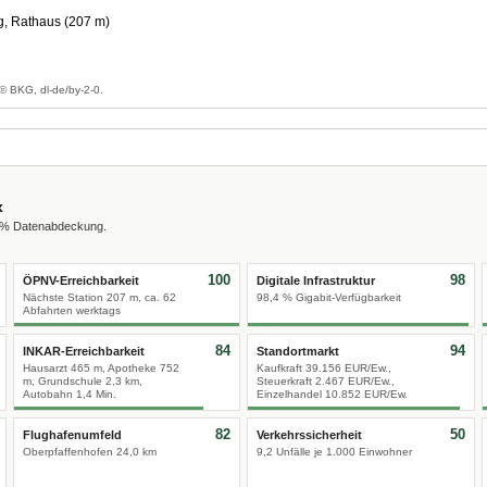
g, Rathaus (207 m)
g
© BKG, dl-de/by-2-0.
x
0 % Datenabdeckung.
100
98
ÖPNV-Erreichbarkeit
Digitale Infrastruktur
Nächste Station 207 m, ca. 62
98,4 % Gigabit-Verfügbarkeit
Abfahrten werktags
84
94
INKAR-Erreichbarkeit
Standortmarkt
Hausarzt 465 m, Apotheke 752
Kaufkraft 39.156 EUR/Ew.,
m, Grundschule 2,3 km,
Steuerkraft 2.467 EUR/Ew.,
Autobahn 1,4 Min.
Einzelhandel 10.852 EUR/Ew.
82
50
Flughafenumfeld
Verkehrssicherheit
Oberpfaffenhofen 24,0 km
9,2 Unfälle je 1.000 Einwohner