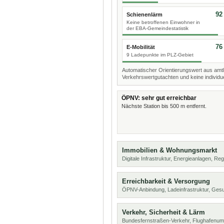
92
Schienenlärm
Keine betroffenen Einwohner in
der EBA-Gemeindestatistik
76
E-Mobilität
9 Ladepunkte im PLZ-Gebiet
Automatischer Orientierungswert aus amtl
Verkehrswertgutachten und keine individue
ÖPNV: sehr gut erreichbar
Nächste Station bis 500 m entfernt.
Immobilien & Wohnungsmarkt
Digitale Infrastruktur, Energieanlagen, Reg
Erreichbarkeit & Versorgung
ÖPNV-Anbindung, Ladeinfrastruktur, Ges
Verkehr, Sicherheit & Lärm
Bundesfernstraßen-Verkehr, Flughafenumf