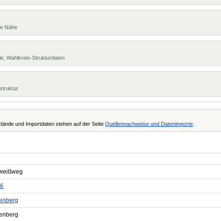
te Nähe
e, Wahlkreis-Strukturdaten
struktur
tände und Importdaten stehen auf der Seite
Quellennachweise und Datenimporte
.
weißweg
6
fenberg
fenberg