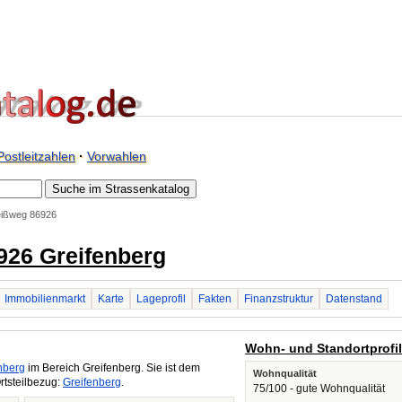
Postleitzahlen
·
Vorwahlen
eißweg 86926
926 Greifenberg
Immobilienmarkt
Karte
Lageprofil
Fakten
Finanzstruktur
Datenstand
Wohn- und Standortprofi
nberg
im Bereich Greifenberg. Sie ist dem
Wohnqualität
rtsteilbezug:
Greifenberg
.
75/100 - gute Wohnqualität