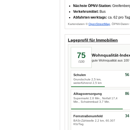
Nächste ÖPNV-Station:
Greifenber
Verkehrsmittel:
Bus
Abfahrten werktags:
ca. 62 pro Ta
Kartendaten ©
OpenStreetMap
, ÖPNV-Daten 
Lageprofil für Immobilien
75
Wohnqualität-Inde
gute Wohnqualität aus 10
/100
56
Schulen
Grundschule 2,5 km,
weiterführend 2,5 km
86
Alltagsversorgung
Supermarkt 2,6 Min., Notfall 17,4
Min., Schwimmbad 3,7 Min.
34
Fernstraßenumfeld
BASt-Zählstelle 2,2 km, 60.307
Kfz/Tag