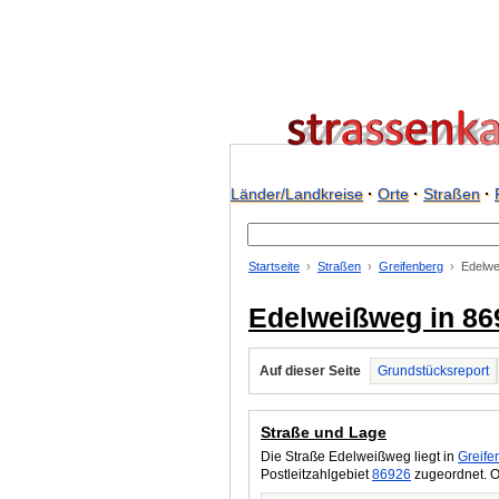
Länder/Landkreise
·
Orte
·
Straßen
·
Startseite
Straßen
Greifenberg
Edelw
Edelweißweg in 86
Auf dieser Seite
Grundstücksreport
Straße und Lage
Die Straße Edelweißweg liegt in
Greife
Postleitzahlgebiet
86926
zugeordnet. O