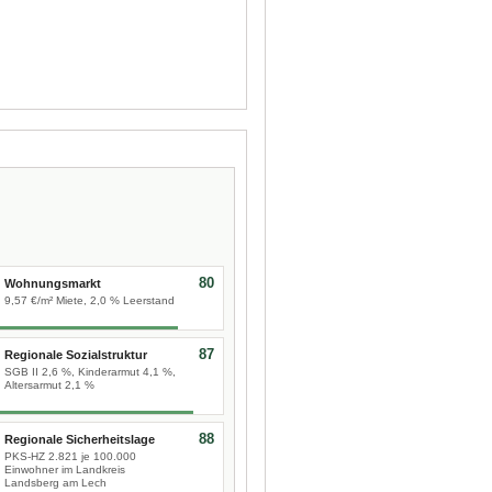
80
Wohnungsmarkt
9,57 €/m² Miete, 2,0 % Leerstand
87
Regionale Sozialstruktur
SGB II 2,6 %, Kinderarmut 4,1 %,
Altersarmut 2,1 %
88
Regionale Sicherheitslage
PKS-HZ 2.821 je 100.000
Einwohner im Landkreis
Landsberg am Lech