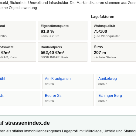
arkt, Sicherheit, Umwelt und Infrastruktur. Die Marktindikatoren stammen aus Z
keine Objektbewertung.
Lagefaktoren
and
Eigentümerquote
Wohnqualität
%
61,9 %
75/100
 2022
Zensus 2022
gute Wohnqualität
otsmiete
Baulandpreis
ÖPNV
 €/m²
562,40 €/m²
207 m
NKAR, Kreis
BBSR INKAR, Kreis
nächste Station
ühl
Am Krautgarten
Aurikelweg
6
86926
86926
tr.
Beurer Str.
Echinger Berg
6
86926
86926
uf strassenindex.de
ten als stärker immobilienbezogenes Lageprofil mit Mikrolage, Umfeld und Standort