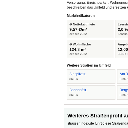
Versorgung, Erreichbarkeit, Wohnungsm
beschreiben das Umfeld und ersetzen 
Marktindikatoren
Ø Nettokaltmiete
Leerst
9,57 €/m²
2,0 
Zensus 2022
Zensus
Ø Wohnfläche
Angeb
124,8 m²
12,00
Zensus 2022
BBSR I
Weitere Straßen im Umfeld
Alpspitzstr.
Am B
86926
8692
Bahnhofstr.
Bergs
86926
8692
Weiteres Straßenprofil a
strassenindex.de führt diese Straßenda