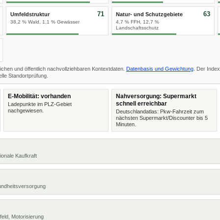
71
63
Umfeldstruktur
Natur- und Schutzgebiete
38,2 % Wald, 1,1 % Gewässer
4,7 % FFH, 12,7 %
Landschaftsschutz
ichen und öffentlich nachvollziehbaren Kontextdaten.
Datenbasis und Gewichtung
. Der Index
lle Standortprüfung.
E-Mobilität: vorhanden
Nahversorgung: Supermarkt
schnell erreichbar
Ladepunkte im PLZ-Gebiet
nachgewiesen.
Deutschlandatlas: Pkw-Fahrzeit zum
nächsten Supermarkt/Discounter bis 5
Minuten.
ionale Kaufkraft
undheitsversorgung
eld, Motorisierung