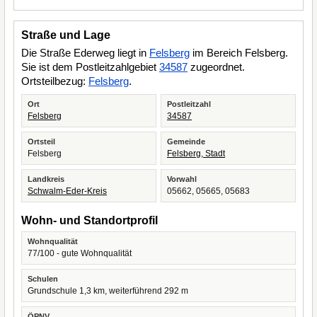
Straße und Lage
Die Straße Ederweg liegt in
Felsberg
im Bereich Felsberg.
Sie ist dem Postleitzahlgebiet
34587
zugeordnet.
Ortsteilbezug:
Felsberg
.
Ort
Postleitzahl
Felsberg
34587
Ortsteil
Gemeinde
Felsberg
Felsberg, Stadt
Landkreis
Vorwahl
Schwalm-Eder-Kreis
05662, 05665, 05683
Wohn- und Standortprofil
Wohnqualität
77/100 - gute Wohnqualität
Schulen
Grundschule 1,3 km, weiterführend 292 m
ÖPNV