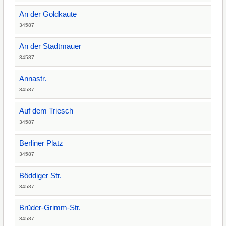
An der Goldkaute
34587
An der Stadtmauer
34587
Annastr.
34587
Auf dem Triesch
34587
Berliner Platz
34587
Böddiger Str.
34587
Brüder-Grimm-Str.
34587