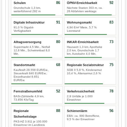
86
92
Schulen
ÖPNV-Erreichbarkeit
Grundschule 1,3 km,
Nächste Station 303 m, ca.
weiterführend 292 m
26 Abfahrten werktags
91
83
Digitale Infrastruktur
Wohnungsmarkt
91,0 % Gigabit-
4,94 €/m² Miete, 5,7 %
Verfügbarkeit
Leerstand
80
73
Alltagsversorgung
INKAR-Erreichbarkeit
Supermarkt 4,5 Min., Notfall
Hausarzt 1,3 km, Apotheke
12,8 Min., Schwimmbad 8,0
2,0 km, Grundschule 1,7
Min.
km, Autobahn 4,0 Min.
68
75
Standortmarkt
Regionale Sozialstruktur
Kaufkraft 28.558 EUR/Ew.,
SGB II 5,8 %, Kinderarmut
Steuerkraft 840 EUR/Ew.,
10,4 %, Altersarmut 2,6 %
Einzelhandel 8.651
EUR/Ew.
52
78
Fernstraßenumfeld
Verkehrssicherheit
BASt-Zählstelle 4,9 km,
2,9 Unfälle je 1.000
73.856 Kfz/Tag
Einwohner
88
56
Regionale
Schienenlärm
EBA: ca. 990 Betroffene,
Sicherheitslage
9,5 % der Einwohner
PKS-HZ 3.911 je 100.000
Einwohner im Landkreis