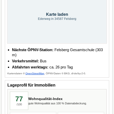
Karte laden
Ederweg in 34587 Felsberg
Nächste ÖPNV-Station:
Felsberg Gesamtschule (303
m)
Verkehrsmittel:
Bus
Abfahrten werktags:
ca. 26 pro Tag
Kartendaten ©
OpenStreetMap
, ÖPNV-Daten © BKG, dl-de/by-2-0.
Lageprofil für Immobilien
77
Wohnqualität-Index
gute Wohnqualität aus 100 % Datenabdeckung.
/100