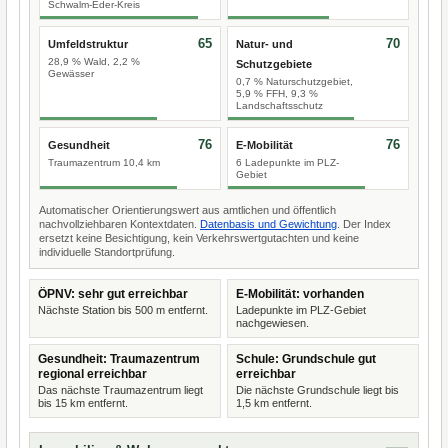
Schwalm-Eder-Kreis
65
70
Umfeldstruktur
Natur- und
28,9 % Wald, 2,2 %
Schutzgebiete
Gewässer
0,7 % Naturschutzgebiet,
5,9 % FFH, 9,3 %
Landschaftsschutz
76
76
Gesundheit
E-Mobilität
Traumazentrum 10,4 km
6 Ladepunkte im PLZ-
Gebiet
Automatischer Orientierungswert aus amtlichen und öffentlich
nachvollziehbaren Kontextdaten.
Datenbasis und Gewichtung
. Der Index
ersetzt keine Besichtigung, kein Verkehrswertgutachten und keine
individuelle Standortprüfung.
ÖPNV: sehr gut erreichbar
E-Mobilität: vorhanden
Nächste Station bis 500 m entfernt.
Ladepunkte im PLZ-Gebiet
nachgewiesen.
Gesundheit: Traumazentrum
Schule: Grundschule gut
regional erreichbar
erreichbar
Das nächste Traumazentrum liegt
Die nächste Grundschule liegt bis
bis 15 km entfernt.
1,5 km entfernt.