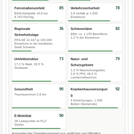
85
78
Fernstraßenumfeld
Verkehrssicherheit
BASt-Zählstelle 10,8 km,
2,9 Unfälle je 1.000
9.703 Kfz/Tag
Einwohner
36
82
Regionale
Schienenlärm
EBA: ca. 1.155 Betroffene,
Sicherheitslage
1,2 % der Einwohner
PKS-HZ 12.447 je 100.000
Einwohner in der kreisfreien
Stadt Schwerin
73
79
Umfeldstruktur
Natur- und
17,2 % Wald, 28,5 %
Schutzgebiete
Gewässer
1,3 % Naturschutzgebiet,
2,6 % FFH, 49,5 %
Landschaftsschutz
90
92
Gesundheit
Krankenhausversorgun
Traumazentrum 2,6 km
g
4 Einrichtungen, 1.309
Betten (Gemeinde)
90
E-Mobilität
28 Ladepunkte im PLZ-
Gebiet
Automatischer Orientierungswert aus amtlichen und öffentlich