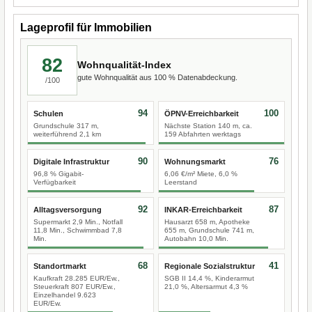
Lageprofil für Immobilien
82
Wohnqualität-Index
gute Wohnqualität aus 100 % Datenabdeckung.
/100
94
100
Schulen
ÖPNV-Erreichbarkeit
Grundschule 317 m,
Nächste Station 140 m, ca.
weiterführend 2,1 km
159 Abfahrten werktags
90
76
Digitale Infrastruktur
Wohnungsmarkt
96,8 % Gigabit-
6,06 €/m² Miete, 6,0 %
Verfügbarkeit
Leerstand
92
87
Alltagsversorgung
INKAR-Erreichbarkeit
Supermarkt 2,9 Min., Notfall
Hausarzt 658 m, Apotheke
11,8 Min., Schwimmbad 7,8
655 m, Grundschule 741 m,
Min.
Autobahn 10,0 Min.
68
41
Standortmarkt
Regionale Sozialstruktur
Kaufkraft 28.285 EUR/Ew.,
SGB II 14,4 %, Kinderarmut
Steuerkraft 807 EUR/Ew.,
21,0 %, Altersarmut 4,3 %
Einzelhandel 9.623
EUR/Ew.