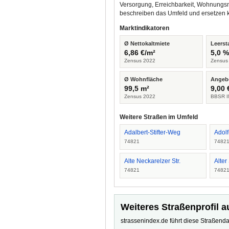
Versorgung, Erreichbarkeit, Wohnungsm
beschreiben das Umfeld und ersetzen 
Marktindikatoren
Ø Nettokaltmiete
Leerst
6,86 €/m²
5,0 
Zensus 2022
Zensus
Ø Wohnfläche
Angeb
99,5 m²
9,00 
Zensus 2022
BBSR I
Weitere Straßen im Umfeld
Adalbert-Stifter-Weg
Adolf
74821
7482
Alte Neckarelzer Str.
Alter
74821
7482
Weiteres Straßenprofil a
strassenindex.de führt diese Straßenda