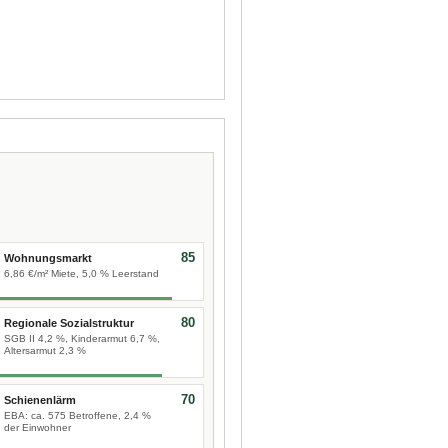
85
Wohnungsmarkt
6,86 €/m² Miete, 5,0 % Leerstand
80
Regionale Sozialstruktur
SGB II 4,2 %, Kinderarmut 6,7 %,
Altersarmut 2,3 %
70
Schienenlärm
EBA: ca. 575 Betroffene, 2,4 %
der Einwohner