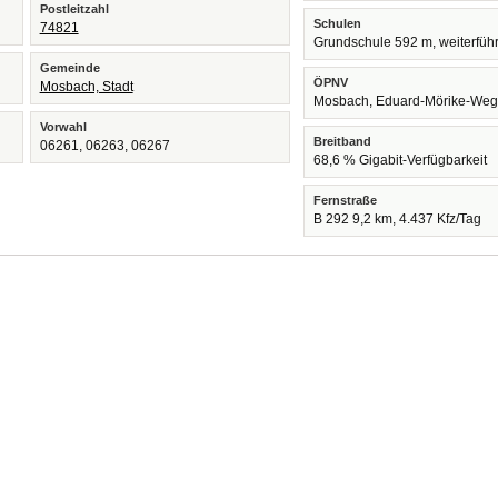
Postleitzahl
Schulen
74821
Grundschule 592 m, weiterfüh
Gemeinde
ÖPNV
Mosbach, Stadt
Mosbach, Eduard-Mörike-Weg
Vorwahl
Breitband
06261, 06263, 06267
68,6 % Gigabit-Verfügbarkeit
Fernstraße
B 292 9,2 km, 4.437 Kfz/Tag