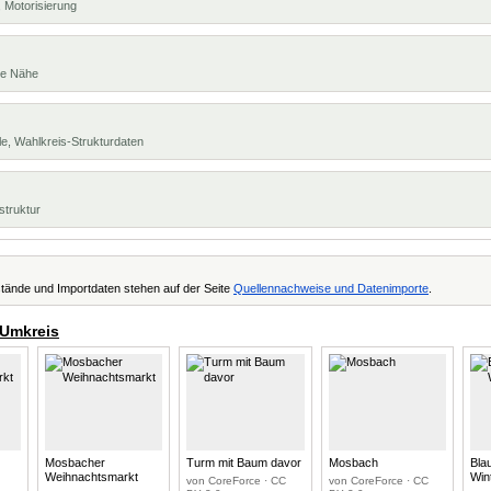
 Motorisierung
te Nähe
e, Wahlkreis-Strukturdaten
struktur
tände und Importdaten stehen auf der Seite
Quellennachweise und Datenimporte
.
 Umkreis
Mosbacher
Turm mit Baum davor
Mosbach
Bla
Weihnachtsmarkt
Win
von CoreForce · CC
von CoreForce · CC