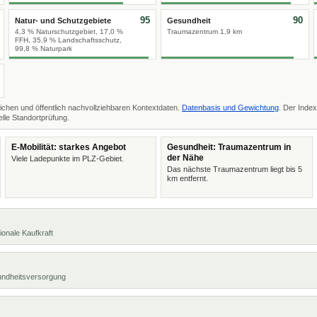
95
90
Natur- und Schutzgebiete
Gesundheit
4,3 % Naturschutzgebiet, 17,0 %
Traumazentrum 1,9 km
FFH, 35,9 % Landschaftsschutz,
99,8 % Naturpark
ichen und öffentlich nachvollziehbaren Kontextdaten.
Datenbasis und Gewichtung
. Der Index
lle Standortprüfung.
E-Mobilität: starkes Angebot
Gesundheit: Traumazentrum in
der Nähe
Viele Ladepunkte im PLZ-Gebiet.
Das nächste Traumazentrum liegt bis 5
km entfernt.
ionale Kaufkraft
undheitsversorgung