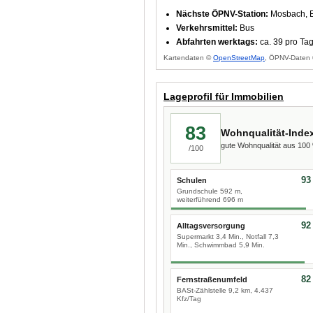
Nächste ÖPNV-Station:
Mosbach, E
Verkehrsmittel:
Bus
Abfahrten werktags:
ca. 39 pro Ta
Kartendaten ©
OpenStreetMap
, ÖPNV-Daten 
Lageprofil für Immobilien
83
Wohnqualität-Inde
gute Wohnqualität aus 10
/100
93
Schulen
Grundschule 592 m,
weiterführend 696 m
92
Alltagsversorgung
Supermarkt 3,4 Min., Notfall 7,3
Min., Schwimmbad 5,9 Min.
82
Fernstraßenumfeld
BASt-Zählstelle 9,2 km, 4.437
Kfz/Tag