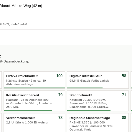
duard-Mörike-Weg (42 m)
g
© BKG, dl-de/by-2-0.
x
0 % Datenabdeckung.
100
58
ÖPNV-Erreichbarkeit
Digitale Infrastruktur
Nächste Station 42 m, ca. 39
68,6 % Gigabit-Verfügbarkeit
Abfahrten werktags
79
71
INKAR-Erreichbarkeit
Standortmarkt
Hausarzt 736 m, Apotheke 890
Kaufkraft 29.309 EUR/Ew.,
m, Grundschule 604 m, Autobahn
Steuerkraft 1.155 EUR/Ew.,
25,0 Min.
Einzelhandel 8.900 EUR/Ew.
78
88
Verkehrssicherheit
Regionale Sicherheitslage
2,8 Unfälle je 1.000 Einwohner
PKS-HZ 3.395 je 100.000
Einwohner im Landkreis Neckar-
Odenwald-Kreis