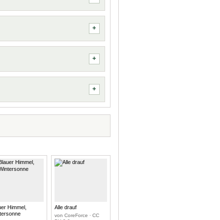
uer Himmel,
Alle drauf
tersonne
von CoreForce · CC