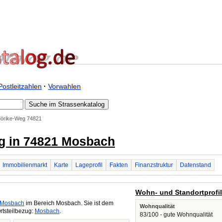
Postleitzahlen
·
Vorwahlen
örike-Weg 74821
g in 74821 Mosbach
Immobilienmarkt
Karte
Lageprofil
Fakten
Finanzstruktur
Datenstand
Wohn- und Standortprofi
Mosbach
im Bereich Mosbach. Sie ist dem
Wohnqualität
rtsteilbezug:
Mosbach
.
83/100 - gute Wohnqualität