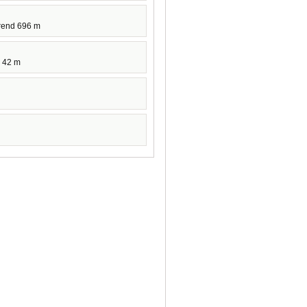
rend 696 m
 42 m