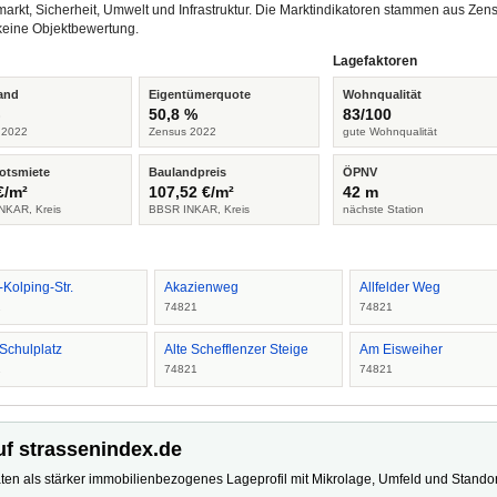
arkt, Sicherheit, Umwelt und Infrastruktur. Die Marktindikatoren stammen aus Z
keine Objektbewertung.
Lagefaktoren
and
Eigentümerquote
Wohnqualität
%
50,8 %
83/100
 2022
Zensus 2022
gute Wohnqualität
otsmiete
Baulandpreis
ÖPNV
€/m²
107,52 €/m²
42 m
NKAR, Kreis
BBSR INKAR, Kreis
nächste Station
-Kolping-Str.
Akazienweg
Allfelder Weg
1
74821
74821
 Schulplatz
Alte Schefflenzer Steige
Am Eisweiher
1
74821
74821
uf strassenindex.de
ten als stärker immobilienbezogenes Lageprofil mit Mikrolage, Umfeld und Standort