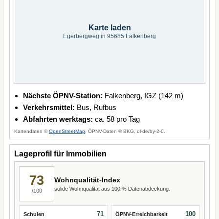
Karte laden
Egerbergweg in 95685 Falkenberg
Nächste ÖPNV-Station:
Falkenberg, IGZ (142 m)
Verkehrsmittel:
Bus, Rufbus
Abfahrten werktags:
ca. 58 pro Tag
Kartendaten ©
OpenStreetMap
, ÖPNV-Daten © BKG, dl-de/by-2-0.
Lageprofil für Immobilien
73
Wohnqualität-Index
solide Wohnqualität aus 100 % Datenabdeckung.
/100
71
100
Schulen
ÖPNV-Erreichbarkeit