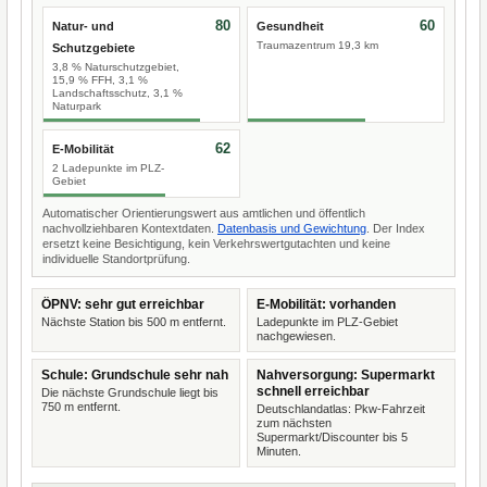
80
60
Natur- und
Gesundheit
Traumazentrum 19,3 km
Schutzgebiete
3,8 % Naturschutzgebiet,
15,9 % FFH, 3,1 %
Landschaftsschutz, 3,1 %
Naturpark
62
E-Mobilität
2 Ladepunkte im PLZ-
Gebiet
Automatischer Orientierungswert aus amtlichen und öffentlich
nachvollziehbaren Kontextdaten.
Datenbasis und Gewichtung
. Der Index
ersetzt keine Besichtigung, kein Verkehrswertgutachten und keine
individuelle Standortprüfung.
ÖPNV: sehr gut erreichbar
E-Mobilität: vorhanden
Nächste Station bis 500 m entfernt.
Ladepunkte im PLZ-Gebiet
nachgewiesen.
Schule: Grundschule sehr nah
Nahversorgung: Supermarkt
schnell erreichbar
Die nächste Grundschule liegt bis
750 m entfernt.
Deutschlandatlas: Pkw-Fahrzeit
zum nächsten
Supermarkt/Discounter bis 5
Minuten.