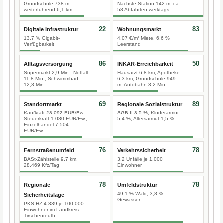
Grundschule 738 m,
Nächste Station 142 m, ca.
weiterführend 6,1 km
58 Abfahrten werktags
22
83
Digitale Infrastruktur
Wohnungsmarkt
13,7 % Gigabit-
4,07 €/m² Miete, 6,6 %
Verfügbarkeit
Leerstand
86
50
Alltagsversorgung
INKAR-Erreichbarkeit
Supermarkt 2,9 Min., Notfall
Hausarzt 6,8 km, Apotheke
11,8 Min., Schwimmbad
6,3 km, Grundschule 949
12,3 Min.
m, Autobahn 3,2 Min.
69
89
Standortmarkt
Regionale Sozialstruktur
Kaufkraft 28.092 EUR/Ew.,
SGB II 3,5 %, Kinderarmut
Steuerkraft 1.080 EUR/Ew.,
5,4 %, Altersarmut 1,5 %
Einzelhandel 7.504
EUR/Ew.
76
78
Fernstraßenumfeld
Verkehrssicherheit
BASt-Zählstelle 9,7 km,
3,2 Unfälle je 1.000
28.469 Kfz/Tag
Einwohner
78
78
Regionale
Umfeldstruktur
49,1 % Wald, 3,8 %
Sicherheitslage
Gewässer
PKS-HZ 4.339 je 100.000
Einwohner im Landkreis
Tirschenreuth