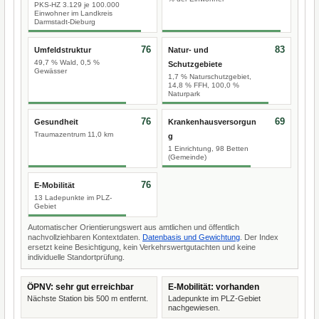
PKS-HZ 3.129 je 100.000
Einwohner im Landkreis
Darmstadt-Dieburg
76
83
Umfeldstruktur
Natur- und
49,7 % Wald, 0,5 %
Schutzgebiete
Gewässer
1,7 % Naturschutzgebiet,
14,8 % FFH, 100,0 %
Naturpark
76
69
Gesundheit
Krankenhausversorgun
Traumazentrum 11,0 km
g
1 Einrichtung, 98 Betten
(Gemeinde)
76
E-Mobilität
13 Ladepunkte im PLZ-
Gebiet
Automatischer Orientierungswert aus amtlichen und öffentlich
nachvollziehbaren Kontextdaten.
Datenbasis und Gewichtung
. Der Index
ersetzt keine Besichtigung, kein Verkehrswertgutachten und keine
individuelle Standortprüfung.
ÖPNV: sehr gut erreichbar
E-Mobilität: vorhanden
Nächste Station bis 500 m entfernt.
Ladepunkte im PLZ-Gebiet
nachgewiesen.