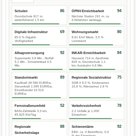
86
94
Schulen
ÖPNV-Erreichbarkeit
Grundschule 817 m,
Nächste Station 241 m, ca.
weiterführend 1,5 km
6 Abfahrten werktags
69
80
Digitale Infrastruktur
Wohnungsmarkt
85,0 % Gigabit-
8,61 €/m² Miete, 3,5 %
Verfügbarkeit
Leerstand
92
84
Alltagsversorgung
INKAR-Erreichbarkeit
Supermarkt 3,9 Min., Notfall
Hausarzt 714 m, Apotheke
5,1 Min., Schwimmbad 4,5
829 m, Grundschule 1,1
Min.
km, Autobahn 4,6 Min.
89
75
Standortmarkt
Regionale Sozialstruktur
Kaufkraft 39.580 EUR/Ew.,
SGB II 6,5 %, Kinderarmut
Steuerkraft 1.095 EUR/Ew.,
10,9 %, Altersarmut 2,8 %
Einzelhandel 10.514
EUR/Ew.
52
78
Fernstraßenumfeld
Verkehrssicherheit
BASt-Zählstelle 3,3 km,
2,2 Unfälle je 1.000
85.925 Kfz/Tag
Einwohner
88
92
Regionale
Schienenlärm
EBA: ca. 0 Betroffene, 0,0
Sicherheitslage
% der Einwohner