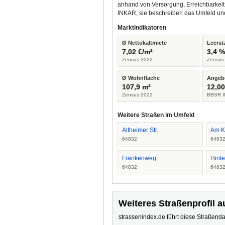
anhand von Versorgung, Erreichbarkeit
INKAR; sie beschreiben das Umfeld un
Marktindikatoren
Ø Nettokaltmiete
Leerst
7,02 €/m²
3,4 
Zensus 2022
Zensus
Ø Wohnfläche
Angeb
107,9 m²
12,00
Zensus 2022
BBSR I
Weitere Straßen im Umfeld
Altheimer Str.
Am K
64832
6483
Frankenweg
Hinte
64832
6483
Weiteres Straßenprofil a
strassenindex.de führt diese Straßenda