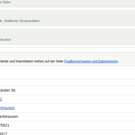
te Nähe
e, Wahlkreis-Strukturdaten
struktur
tände und Importdaten stehen auf der Seite
Quellennachweise und Datenimporte
.
änder Str.
2
nhausen
ertshausen
25621
8917