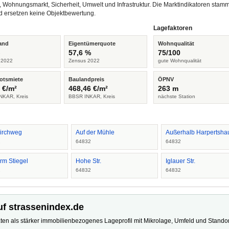
, Wohnungsmarkt, Sicherheit, Umwelt und Infrastruktur. Die Marktindikatoren s
d ersetzen keine Objektbewertung.
Lagefaktoren
and
Eigentümerquote
Wohnqualität
%
57,6 %
75/100
 2022
Zensus 2022
gute Wohnqualität
otsmiete
Baulandpreis
ÖPNV
 €/m²
468,46 €/m²
263 m
NKAR, Kreis
BBSR INKAR, Kreis
nächste Station
irchweg
Auf der Mühle
Außerhalb Harpertsha
2
64832
64832
rm Stiegel
Hohe Str.
Iglauer Str.
2
64832
64832
uf strassenindex.de
ten als stärker immobilienbezogenes Lageprofil mit Mikrolage, Umfeld und Standort