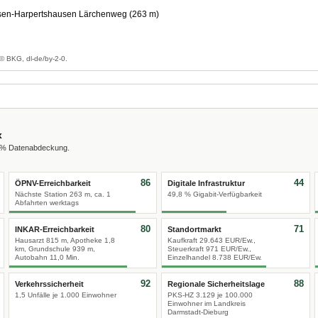
n-Harpertshausen Lärchenweg (263 m)
© BKG, dl-de/by-2-0.
x
0 % Datenabdeckung.
86
44
ÖPNV-Erreichbarkeit
Digitale Infrastruktur
Nächste Station 263 m, ca. 1
49,8 % Gigabit-Verfügbarkeit
Abfahrten werktags
80
71
INKAR-Erreichbarkeit
Standortmarkt
Hausarzt 815 m, Apotheke 1,8
Kaufkraft 29.643 EUR/Ew.,
km, Grundschule 939 m,
Steuerkraft 971 EUR/Ew.,
Autobahn 11,0 Min.
Einzelhandel 8.738 EUR/Ew.
92
88
Verkehrssicherheit
Regionale Sicherheitslage
1,5 Unfälle je 1.000 Einwohner
PKS-HZ 3.129 je 100.000
Einwohner im Landkreis
Darmstadt-Dieburg