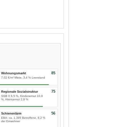
85
Wohnungsmarkt
7,02 €/m² Miete, 3,4 % Leerstand
75
Regionale Sozialstruktur
SGB II 6,5 %, Kinderarmut 10,9
%, Altersarmut 2,8 %
56
Schienenlärm
EBA: ca. 1.395 Betroffene, 8,2 %
der Einwohner