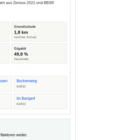
tammen aus Zensus 2022 und BBSR
Grundschule
1,8 km
nächste Schule
Gigabit
49,8 %
Haushalte
usen
Buchenweg
64832
Im Bangert
64832
faktoren weiter.