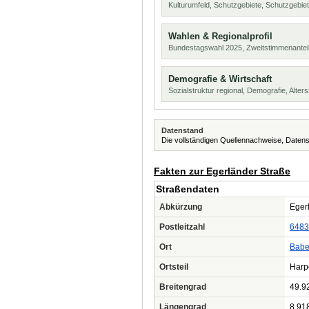
Kulturumfeld, Schutzgebiete, Schutzgebie
Wahlen & Regionalprofil
Bundestagswahl 2025, Zweitstimmenanteil
Demografie & Wirtschaft
Sozialstruktur regional, Demografie, Alters
Datenstand
Die vollständigen Quellennachweise, Datens
Fakten zur Egerländer Straße
Straßendaten
Abkürzung
Egerl
Postleitzahl
6483
Ort
Babe
Ortsteil
Harp
Breitengrad
49.9
Längengrad
8.91