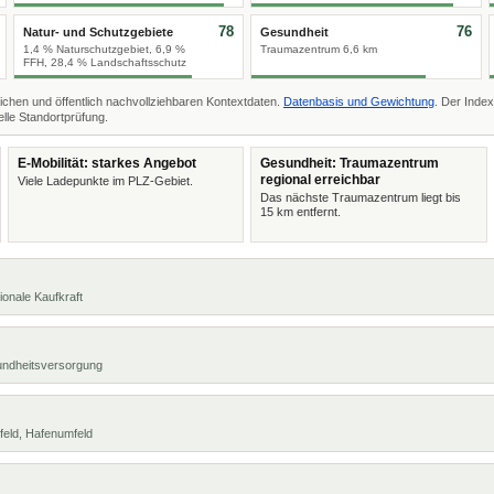
78
76
Natur- und Schutzgebiete
Gesundheit
1,4 % Naturschutzgebiet, 6,9 %
Traumazentrum 6,6 km
FFH, 28,4 % Landschaftsschutz
ichen und öffentlich nachvollziehbaren Kontextdaten.
Datenbasis und Gewichtung
. Der Index
lle Standortprüfung.
E-Mobilität: starkes Angebot
Gesundheit: Traumazentrum
regional erreichbar
Viele Ladepunkte im PLZ-Gebiet.
Das nächste Traumazentrum liegt bis
15 km entfernt.
ionale Kaufkraft
undheitsversorgung
feld, Hafenumfeld