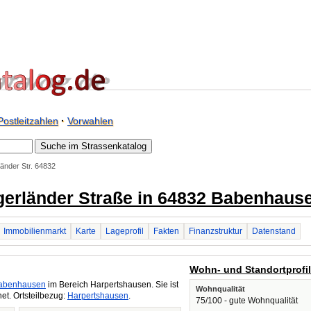
Postleitzahlen
·
Vorwahlen
änder Str. 64832
Egerländer Straße in 64832 Babenhaus
Immobilienmarkt
Karte
Lageprofil
Fakten
Finanzstruktur
Datenstand
Wohn- und Standortprofi
abenhausen
im Bereich Harpertshausen. Sie ist
Wohnqualität
t. Ortsteilbezug:
Harpertshausen
.
75/100 - gute Wohnqualität