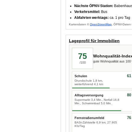
Nächste ÖPNV-Station:
Babenhause
Verkehrsmittel:
Bus
Abfahrten werktags:
ca. 1 pro Tag
Kartendaten ©
OpenStreetMap
, ÖPNV-Daten 
Lageprofil für Immobilien
75
Wohnqualität-Inde
gute Wohnqualität aus 10
/100
61
Schulen
Grundschule 1,8 km,
weiterführend 4,1 km
80
Alltagsversorgung
Supermarkt 3,4 Min., Notfall 16,8
Min., Schwimmbad 5,0 Min.
76
Fernstraßenumfeld
BASt-Zählstelle 6,9 km, 27.905
Kfz/Tag