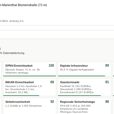
-Marienthal Blumenstraße (72 m)
g
© BKG, dl-de/by-2-0.
x
0 % Datenabdeckung.
100
89
ÖPNV-Erreichbarkeit
Digitale Infrastruktur
Nächste Station 72 m, ca. 39
95,5 % Gigabit-Verfügbarkeit
Abfahrten werktags
68
81
INKAR-Erreichbarkeit
Standortmarkt
Hausarzt 1,0 km, Apotheke 1,6
Kaufkraft 31.191 EUR/Ew.,
km, Grundschule 1,1 km,
Steuerkraft 1.299 EUR/Ew.,
Autobahn 19,2 Min.
Einzelhandel 9.167 EUR/Ew.
92
88
Verkehrssicherheit
Regionale Sicherheitslage
1,1 Unfälle je 1.000 Einwohner
PKS-HZ 2.915 je 100.000
Einwohner im Landkreis
Rheingau-Taunus-Kreis