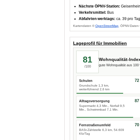
Nächste ÖPNV-Station:
Geisenheim
Verkehrsmittel:
Bus
Abfahrten werktags:
ca. 39 pro Ta
Kartendaten ©
OpenStreetMap
, ÖPNV-Daten 
Lageprofil für Immobilien
81
Wohnqualität-Inde
gute Wohnqualität aus 10
/100
72
Schulen
Grundschule 1,3 km,
weiterführend 2,6 km
87
Alltagsversorgung
Supermarkt 4,3 Min., Notfall 9,5
Min., Schwimmbad 7,1 Min.
70
Fernstraßenumfeld
BASt-Zählstelle 6,3 km, 54.609
Kfz/Tag