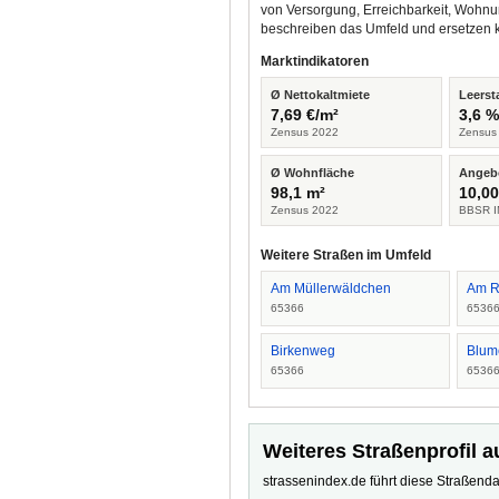
von Versorgung, Erreichbarkeit, Wohnu
beschreiben das Umfeld und ersetzen 
Marktindikatoren
Ø Nettokaltmiete
Leerst
7,69 €/m²
3,6 
Zensus 2022
Zensus
Ø Wohnfläche
Angeb
98,1 m²
10,00
Zensus 2022
BBSR I
Weitere Straßen im Umfeld
Am Müllerwäldchen
Am R
65366
6536
Birkenweg
Blume
65366
6536
Weiteres Straßenprofil a
strassenindex.de führt diese Straßenda