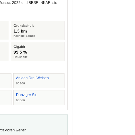
us Zensus 2022 und BBSR INKAR; sie
Grundschule
1,3 km
nächste Schule
Gigabit
95,5 %
Haushalte
An den Drei Weisen
65366
Danziger Str.
65366
faktoren weiter.