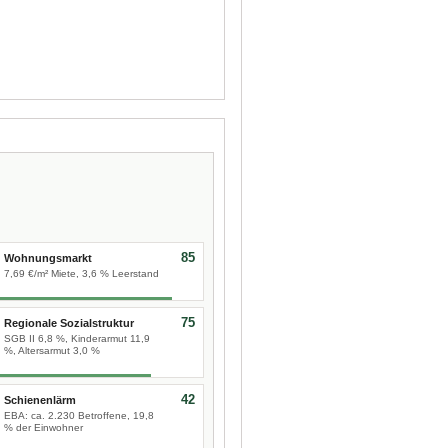
85
Wohnungsmarkt
7,69 €/m² Miete, 3,6 % Leerstand
75
Regionale Sozialstruktur
SGB II 6,8 %, Kinderarmut 11,9
%, Altersarmut 3,0 %
42
Schienenlärm
EBA: ca. 2.230 Betroffene, 19,8
% der Einwohner