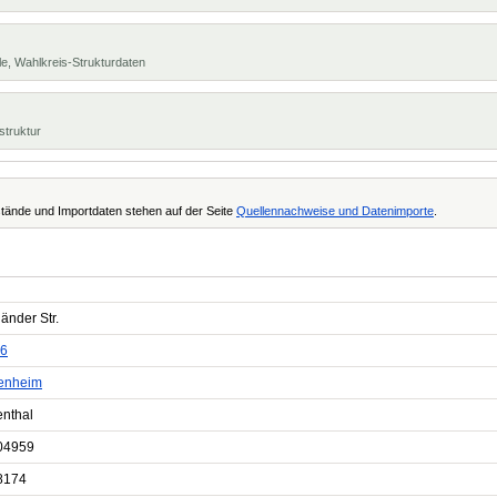
e, Wahlkreis-Strukturdaten
struktur
tände und Importdaten stehen auf der Seite
Quellennachweise und Datenimporte
.
änder Str.
6
enheim
enthal
04959
8174