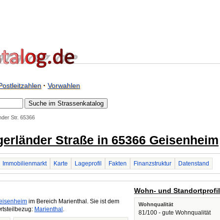
Postleitzahlen
·
Vorwahlen
nder Str. 65366
Egerländer Straße in 65366 Geisenheim
Immobilienmarkt
Karte
Lageprofil
Fakten
Finanzstruktur
Datenstand
Wohn- und Standortprofi
eisenheim
im Bereich Marienthal. Sie ist dem
Wohnqualität
rtsteilbezug:
Marienthal
.
81/100 - gute Wohnqualität