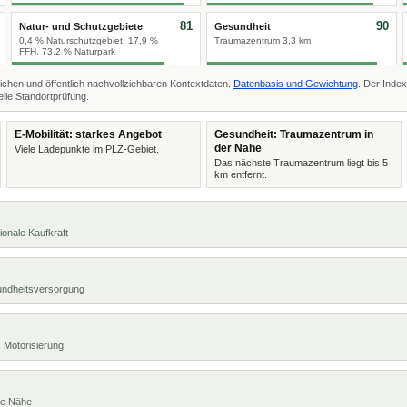
81
90
Natur- und Schutzgebiete
Gesundheit
0,4 % Naturschutzgebiet, 17,9 %
Traumazentrum 3,3 km
FFH, 73,2 % Naturpark
ichen und öffentlich nachvollziehbaren Kontextdaten.
Datenbasis und Gewichtung
. Der Index
lle Standortprüfung.
E-Mobilität: starkes Angebot
Gesundheit: Traumazentrum in
der Nähe
Viele Ladepunkte im PLZ-Gebiet.
Das nächste Traumazentrum liegt bis 5
km entfernt.
ionale Kaufkraft
undheitsversorgung
 Motorisierung
te Nähe