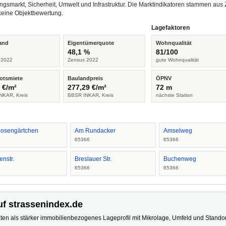
ngsmarkt, Sicherheit, Umwelt und Infrastruktur. Die Marktindikatoren stammen a
keine Objektbewertung.
Lagefaktoren
and
Eigentümerquote
Wohnqualität
%
48,1 %
81/100
 2022
Zensus 2022
gute Wohnqualität
otsmiete
Baulandpreis
ÖPNV
 €/m²
277,29 €/m²
72 m
NKAR, Kreis
BBSR INKAR, Kreis
nächste Station
osengärtchen
Am Rundacker
Amselweg
6
65366
65366
nstr.
Breslauer Str.
Buchenweg
6
65366
65366
uf strassenindex.de
ten als stärker immobilienbezogenes Lageprofil mit Mikrolage, Umfeld und Standort