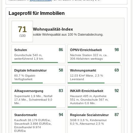
Lageprofil für Immobilien
71
Wohnqualität-Index
solide Wohnqualität aus 100 % Datenabdeckung.
/100
86
98
Schulen
ÖPNV-Erreichbarkeit
Grundschule 540 m,
Nächste Station 322 m, ca.
weiterführend 1,9 km
306 Abfahrten werktags
58
69
Digitale Infrastruktur
Wohnungsmarkt
60,7 % Gigabit-
12,03 €/m² Miete, 2,5 %
Verfügbarkeit
Leerstand
83
92
Alltagsversorgung
INKAR-Erreichbarkeit
Supermarkt 1,9 Min., Notfall
Hausarzt 495 m, Apotheke
17,4 Min., Schwimmbad 9,0
551 m, Grundschule 567 m,
Min.
Autobahn 0,6 Min.
94
87
Standortmarkt
Regionale Sozialstruktur
Kaufkraft 38.179 EUR/Ew.,
SGB II 3,6 %, Kinderarmut
Steuerkraft 3.896 EUR/Ew.,
6,0 %, Altersarmut 2,5 %
Einzelhandel 9.974
EUR/Ew.