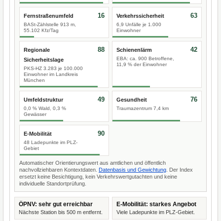
16
63
Fernstraßenumfeld
Verkehrssicherheit
BASt-Zählstelle 913 m,
6,9 Unfälle je 1.000
55.102 Kfz/Tag
Einwohner
88
42
Regionale
Schienenlärm
EBA: ca. 900 Betroffene,
Sicherheitslage
11,9 % der Einwohner
PKS-HZ 3.283 je 100.000
Einwohner im Landkreis
München
49
76
Umfeldstruktur
Gesundheit
0,0 % Wald, 0,3 %
Traumazentrum 7,4 km
Gewässer
90
E-Mobilität
48 Ladepunkte im PLZ-
Gebiet
Automatischer Orientierungswert aus amtlichen und öffentlich
nachvollziehbaren Kontextdaten.
Datenbasis und Gewichtung
. Der Index
ersetzt keine Besichtigung, kein Verkehrswertgutachten und keine
individuelle Standortprüfung.
ÖPNV: sehr gut erreichbar
E-Mobilität: starkes Angebot
Nächste Station bis 500 m entfernt.
Viele Ladepunkte im PLZ-Gebiet.