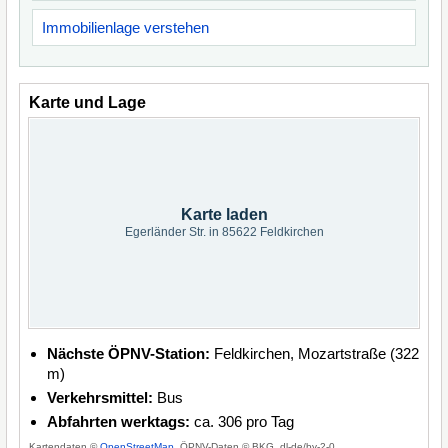
Immobilienlage verstehen
Karte und Lage
Karte laden
Egerländer Str. in 85622 Feldkirchen
Nächste ÖPNV-Station:
Feldkirchen, Mozartstraße (322
m)
Verkehrsmittel:
Bus
Abfahrten werktags:
ca. 306 pro Tag
Kartendaten ©
OpenStreetMap
, ÖPNV-Daten © BKG, dl-de/by-2-0.