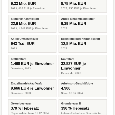
9,33 Mio. EUR
8,78 Mio. EUR
2023, 802 EUR je Einwohner
2023, 755 EUR je Einwohner
Steuereinnahmekraft
Anteil Einkommensteuer
22,6 Mio. EUR
9,39 Mio. EUR
2023, 1.942 EUR je Einwohner
2023
Anteil Umsatzsteuer
Realsteueraufbringungskraft
943 Tsd. EUR
12,8 Mio. EUR
2023
2023
Steuerkraft
Kaufkraft
1.468 EUR je Einwohner
32.827 EUR je
Einwohner
Gemeinde, 2023
Gemeinde, 2023
Einzelhandelskaufkraft
Arbeitsort-Beschäftigte
9.666 EUR je Einwohner
4.906
Gemeinde, 2023
Stand 30.06.2024
Gewerbesteuer
Grundsteuer B
370 % Hebesatz
390 % Hebesatz
Regionaldatenbank 31.12.2024
bebaute/bebaubare Grundstücke