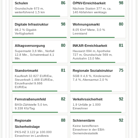
86
98
Schulen
ÖPNV-Erreichbarkeit
Grundschule 673 m,
Nächste Station 377 m, ca.
weiterführend 1,5 km
140 Abfahrten werktags
98
80
Digitale Infrastruktur
Wohnungsmarkt
98,2 % Gigabit-
8,05 €/m² Miete, 3,0 %
Verfügbarkeit
Leerstand
80
81
Alltagsversorgung
INKAR-Erreichbarkeit
Supermarkt 3,6 Min., Notfall
Hausarzt 694 m, Apotheke
12,8 Min., Schwimmbad 4,1
727 m, Grundschule 569 m,
Min.
Autobahn 13,0 Min.
81
75
Standortmarkt
Regionale Sozialstruktur
Kaufkraft 32.827 EUR/Ew.,
SGB II 4,6 %, Kinderarmut
Steuerkraft 1.468 EUR/Ew.,
7,4 %, Altersarmut 2,0 %
Einzelhandel 9.666
EUR/Ew.
82
92
Fernstraßenumfeld
Verkehrssicherheit
BASt-Zählstelle 5,0 km,
1,9 Unfälle je 1.000
9.338 Kfz/Tag
Einwohner
88
92
Regionale
Schienenlärm
Keine betroffenen
Sicherheitslage
Einwohner in der EBA-
PKS-HZ 3.122 je 100.000
Gemeindestatistik
Einwohner im Landkreis