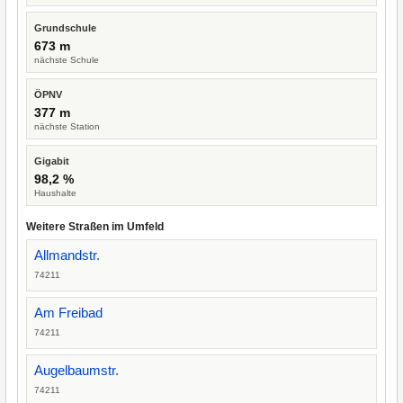
Grundschule
673 m
nächste Schule
ÖPNV
377 m
nächste Station
Gigabit
98,2 %
Haushalte
Weitere Straßen im Umfeld
Allmandstr.
74211
Am Freibad
74211
Augelbaumstr.
74211