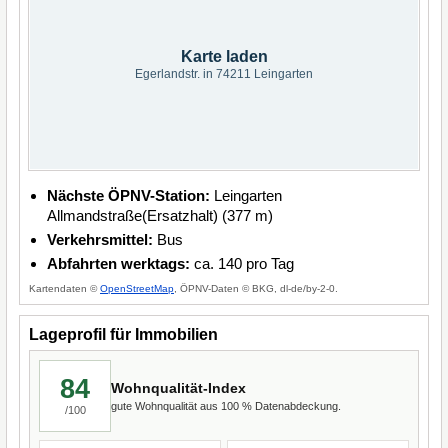
Karte laden
Egerlandstr. in 74211 Leingarten
Nächste ÖPNV-Station:
Leingarten
Allmandstraße(Ersatzhalt) (377 m)
Verkehrsmittel:
Bus
Abfahrten werktags:
ca. 140 pro Tag
Kartendaten ©
OpenStreetMap
, ÖPNV-Daten © BKG, dl-de/by-2-0.
Lageprofil für Immobilien
84
Wohnqualität-Index
gute Wohnqualität aus 100 % Datenabdeckung.
/100