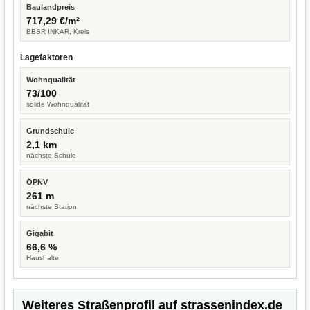
Baulandpreis
717,29 €/m²
BBSR INKAR, Kreis
Lagefaktoren
Wohnqualität
73/100
solide Wohnqualität
Grundschule
2,1 km
nächste Schule
ÖPNV
261 m
nächste Station
Gigabit
66,6 %
Haushalte
Weiteres Straßenprofil auf strassenindex.de