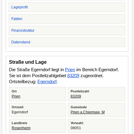
Lageprofil
Fakten
Finanzstruktur
Datenstand
Straße und Lage
Die Straße Egerndorf liegt in
Prien
im Bereich Egerndorf.
Sie ist dem Postleitzahlgebiet
83209
zugeordnet.
Ortsteilbezug:
Egerndorf
.
Ort
Postleitzahl
Prien
83209
Ortsteil
Gemeinde
Egerndorf
Prien a.Chiemsee, M
Landkreis
Vorwahl
Rosenheim
08051