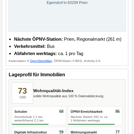
Egerndorf in 83209 Prien
Nächste ÖPNV-Station:
Prien, Regionalmarkt (261 m)
Verkehrsmittel:
Bus
Abfahrten werktags:
ca. 1 pro Tag
Kartendaten ©
OpenStreetMap
, ÖPNV-Daten © BKG, dl-de/by-2-0.
Lageprofil für Immobilien
73
Wohnqualität-Index
solide Wohnqualität aus 100 % Datenabdeckung.
/100
68
86
Schulen
ÖPNV-Erreichbarkeit
Grundschule 2,1 km,
Nächste Station 261 m, ca.
weiterführend 2,1 km
1 Abfahrten werktags
59
77
Digitale Infrastruktur
Wohnungsmarkt