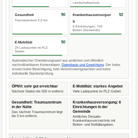
Landschaftsschutz
90
92
Gesundheit
Krankenhausversorgun
Traumazentrum 2,0 km
g
6 Einrichtungen, 742
Betten (Gemeinde)
90
E-Mobilität
29 Ladepunkte im PLZ-
Gebiet
Automatischer Orientierungswert aus amtlichen und öffentlich
nachvollziehbaren Kontextdaten.
Datenbasis und Gewichtung
. Der Index
ersetzt keine Besichtigung, kein Verkehrswertgutachten und keine
individuelle Standortprüfung.
ÖPNV: sehr gut erreichbar
E-Mobilität: starkes Angebot
Nächste Station bis 500 m entfernt.
Viele Ladepunkte im PLZ-Gebiet.
Gesundheit: Traumazentrum
Krankenhausversorgung: 6
in der Nähe
Einrichtungen in der
Gemeinde
Das nächste Traumazentrum liegt
bis 5 km entfernt.
Amtliches Destatis-
Krankenhausverzeichnis mit
Betten- und Notfallangaben.