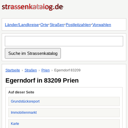
·
·
·
·
Länder/Landkreise
Orte
Straßen
Postleitzahlen
Vorwahlen
Startseite
Straßen
Prien
Egerndorf 83209
Egerndorf in 83209 Prien
Auf dieser Seite
Grundstücksreport
Immobilienmarkt
Karte