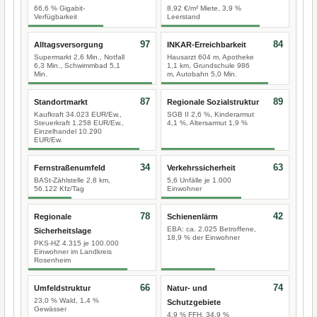
66,6 % Gigabit-
8,92 €/m² Miete, 3,9 %
Verfügbarkeit
Leerstand
97
84
Alltagsversorgung
INKAR-Erreichbarkeit
Supermarkt 2,6 Min., Notfall
Hausarzt 604 m, Apotheke
6,3 Min., Schwimmbad 5,1
1,1 km, Grundschule 986
Min.
m, Autobahn 5,0 Min.
87
89
Standortmarkt
Regionale Sozialstruktur
Kaufkraft 34.023 EUR/Ew.,
SGB II 2,6 %, Kinderarmut
Steuerkraft 1.258 EUR/Ew.,
4,1 %, Altersarmut 1,9 %
Einzelhandel 10.290
EUR/Ew.
34
63
Fernstraßenumfeld
Verkehrssicherheit
BASt-Zählstelle 2,8 km,
5,6 Unfälle je 1.000
56.122 Kfz/Tag
Einwohner
78
42
Regionale
Schienenlärm
EBA: ca. 2.025 Betroffene,
Sicherheitslage
18,9 % der Einwohner
PKS-HZ 4.315 je 100.000
Einwohner im Landkreis
Rosenheim
66
74
Umfeldstruktur
Natur- und
23,0 % Wald, 1,4 %
Schutzgebiete
Gewässer
4,9 % FFH, 34,9 %